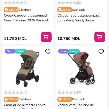
(0)
(0)
235 lei
Cashback
215 lei
Cashback
Cybex Carucior ultracompact
Cărucior sport ultracompact,
Coya Platinum 2026 Rosegold
Joolz Aer2, Sandy Taupe
colectia Sepia black
11.750 MDL
10.750 MDL
Nou!
Sales
Nou!
Sales
(0)
(0)
128 lei
Cashback
120 lei
Cashback
Carucior de plimbare Espiro
Venicci Vero Carucior de