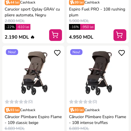
44 lei
Cashback
99 lei
Cashback
Carucior sport Qplay GRAV cu
Espiro Fuel PRO - 108 rushing
pliere automata, Negru
plum
2.800 MDL
5.900 MDL
-22%
-610 lei
-16%
-950 lei
2.190 MDL 🔥
4.950 MDL
Nou!
Nou!
(0)
(0)
93 lei
Cashback
93 lei
Cashback
Cărucior Plimbare Espiro Flame
Cărucior Plimbare Espiro Flame
- 109 classic beige
- 108 intense truffles
6.889 MDL
6.889 MDL