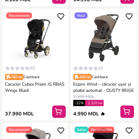
Recomandat
Nou!
(0)
(0)
760 lei
Cashback
100 lei
Cashback
Carucior Cybex Priam JS RBAS
Espiro Wind – cărucior ușor și
Wings Black
pliabil automat - DUSTY BEIGE
7.300 MDL
-32%
-2.310 lei
37.990 MDL
4.990 MDL 🔥
Recomandat
Sales
Recomandat