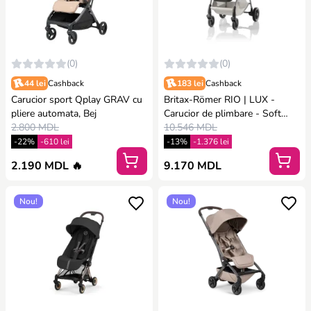
(0)
(0)
44 lei
Cashback
183 lei
Cashback
Carucior sport Qplay GRAV cu
Britax-Römer RIO | LUX -
pliere automata, Bej
Carucior de plimbare - Soft
2.800 MDL
Taupe
10.546 MDL
-22%
-610 lei
-13%
-1.376 lei
2.190 MDL 🔥
9.170 MDL
Nou!
Nou!