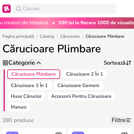
•
eatori din Moldova
100 lei la fiecare 1000 de vizualizări
Pagina principală
/
Catalog
/
Cărucioare
/
Cărucioare Plimbare
Cărucioare Plimbare
Categorie
Cărucioare Plimbare
Cărucioare 2 În 1
Cărucioare 3 În 1
Cărucioare Gemeni
Huse Cărucior
Accesorii Pentru Cărucioare
Manusi
Filtre
280 produse