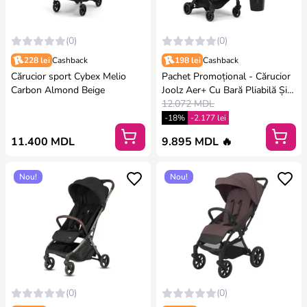
(0)
(0)
228 lei
Cashback
198 lei
Cashback
Cărucior sport Cybex Melio
Pachet Promoțional - Cărucior
Carbon Almond Beige
Joolz Aer+ Cu Bară Pliabilă Și
Suport De Pahar Incluse, Space
12.072 MDL
Black
-18%
-2.177 lei
11.400 MDL
9.895 MDL 🔥
Nou!
Nou!
(0)
(0)