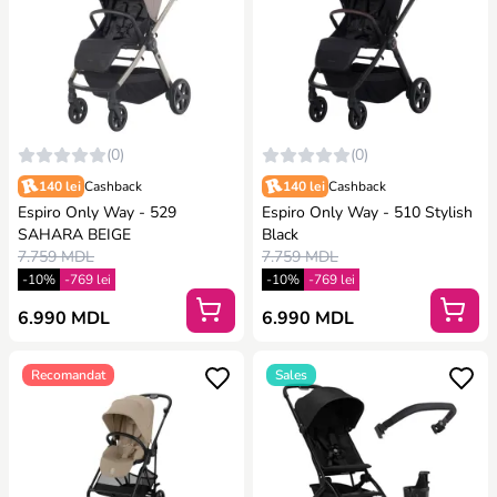
(0)
(0)
140 lei
Cashback
140 lei
Cashback
Espiro Only Way - 529
Espiro Only Way - 510 Stylish
SAHARA BEIGE
Black
7.759 MDL
7.759 MDL
-10%
-769 lei
-10%
-769 lei
6.990 MDL
6.990 MDL
Recomandat
Sales