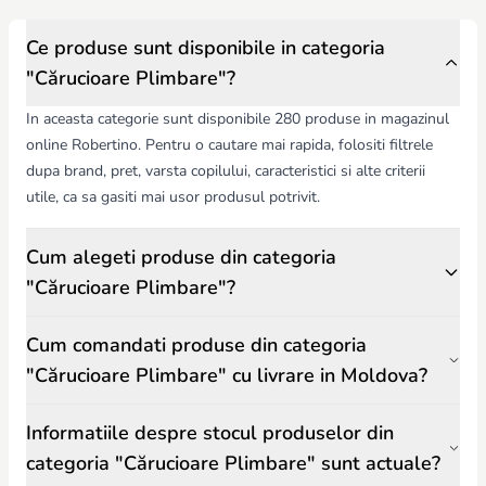
terenurile.
Cărucioarele de plimbare din magazinul
Robertino.md
sunt apreciate
de părinți pentru calitate, durabilitate și confort, fiind ideale pentru
Ce produse sunt disponibile in categoria
plimbări, călătorii sau vacanțe.
"Cărucioare Plimbare"?
In aceasta categorie sunt disponibile 280 produse in magazinul
online Robertino. Pentru o cautare mai rapida, folositi filtrele
dupa brand, pret, varsta copilului, caracteristici si alte criterii
utile, ca sa gasiti mai usor produsul potrivit.
Cum alegeti produse din categoria
"Cărucioare Plimbare"?
Cum comandati produse din categoria
"Cărucioare Plimbare" cu livrare in Moldova?
Informatiile despre stocul produselor din
categoria "Cărucioare Plimbare" sunt actuale?