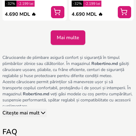
-32%
-2.199 lei
-32%
-2.199 lei
4.690 MDL 🔥
4.690 MDL 🔥
Mai multe
Cărucioarele de plimbare asigură confort și siguranță în timpul
plimbărilor zilnice sau călătoriilor. În magazinul
Robertino.md
găsiți
cărucioare ușoare, pliabile, cu frâne eficiente, centuri de siguranță
reglabile și huse protectoare pentru diferite condiții meteo.
Aceste cărucioare permit părinților să manevreze ușor și să
transporte copilul confortabil, protejându-l de șocuri și intemperii. În
magazinul
Robertino.md
veți găsi modele cu coș pentru cumpărături,
suspensie performantă, spătar reglabil și compatibilitate cu accesorii
suplimentare.
La alegerea căruciorului de plimbare, țineți cont de:
Citește mai mult
Siguranță și stabilitate
– frâne eficiente, centuri și protecții.
Confort
– saltea moale, spătar reglabil, protecție solară și pluș.
FAQ
Funcționalitate
– pliabil, ușor de transportat, potrivit pentru toate