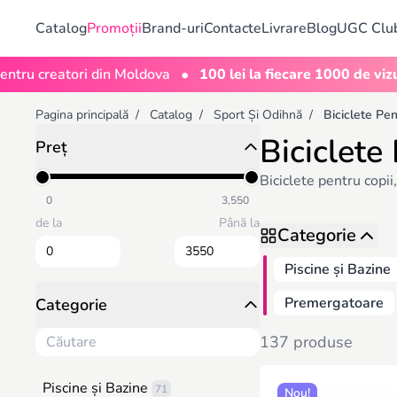
Catalog
Promoții
Brand-uri
Contacte
Livrare
Blog
UGC Clu
•
 creatori din Moldova
100 lei la fiecare 1000 de vizualiză
Pagina principală
/
Catalog
/
Sport Și Odihnă
/
Biciclete Pen
Biciclete
Preț
Biciclete pentru copii
0
3,550
de la
Până la
Categorie
Piscine și Bazine
Premergatoare
Categorie
137 produse
Piscine și Bazine
71
Nou!