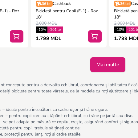
Cashback
Cas
36 lei
36 lei
 - Roz
Bicicletă pentru Copii (F-1) - Roz
Bicicletă pentr
18"
18"
2.000 MDL
2.000 MDL
-10%
-201 lei
-10%
-201 l
1.799 MDL
1.799 MD
Mai multe
unt concepute pentru a dezvolta echilibrul, coordonarea și abilitatea fizică, 
iți biciclete pentru toate vârstele, de la modele cu roți ajutătoare și bic
re – ideale pentru începători, cu cadru ușor și frâne sigure.
are – pentru copii care au stăpânit echilibrul, cu frâne pe jantă sau disc.
e – se pot adapta pe măsură ce copilul crește, asigurând confort și siguran
cletă pentru copii, trebuie să țineți cont de:
, protecții pentru lanț, roți și cadre stabile.