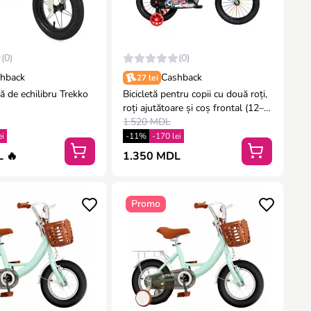
(0)
(0)
hback
Cashback
27 lei
tă de echilibru Trekko
Bicicletă pentru copii cu două roți,
roți ajutătoare și coș frontal (12–
20")
1.520 MDL
ei
-11%
-170 lei
 🔥
1.350 MDL
Promo