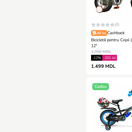
(0)
Cashback
30 lei
Bicicletă pentru Copii (F-1) 
12"
1.700 MDL
-12%
-201 lei
1.499 MDL
Cadou