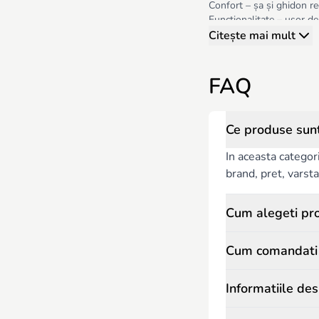
Confort – șa și ghidon re
Funcționalitate – ușor de
Estetică – culori atrăgăto
Citește mai mult
Bicicletele pentru copii d
sănătoasă.
FAQ
Ce produse sunt 
In aceasta categor
brand, pret, varsta 
Cum alegeti pro
Cum comandati p
Informatiile des