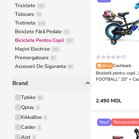
Triciclete
107
Tolocare
76
Trotinete
218
Biciclete Fără Pedale
72
Biciclete Pentru Copii
137
Mașini Electrice
242
(0)
Premergatoare
67
Cashback
Accesorii De Siguranta
50 lei
60
Bicicletă pentru copi
Role
3
FOOTBALL” 20" + Ca
Brand
Accesorii Preșcolari
134
Trambuline
8
Tybike
55
2.490 MDL
Qplay
6
KikkaBoo
3
Nou!
Recomandat
Caider
3
Aist
3