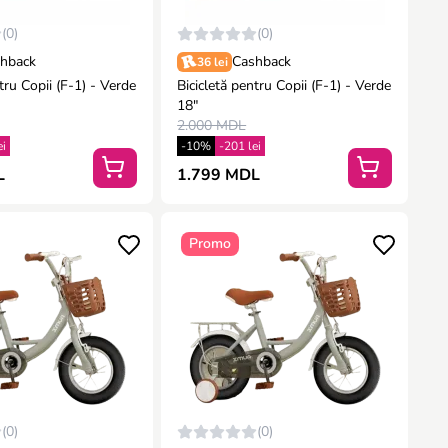
(0)
(0)
hback
Cashback
36 lei
 Copii (F-1) - Verde
Bicicletă pentru Copii (F-1) - Verde
18"
2.000 MDL
ei
-10%
-201 lei
L
1.799 MDL
Promo
(0)
(0)