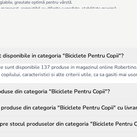
glabile, greutate optimă pentru vârstă.
 manevrat, compatibil cu diferite suprafețe, stabilitate maximă.
are, imprimeuri și modele preferate de copii.
e la Robertino.md combină siguranță, confort și durabilitate, oferind părințil
disponibile in categoria "Biciclete Pentru Copii"?
ie sunt disponibile 137 produse in magazinul online Robertino. P
copilului, caracteristici si alte criterii utile, ca sa gasiti mai us
duse din categoria "Biciclete Pentru Copii"?
roduse din categoria "Biciclete Pentru Copii" cu livra
pre stocul produselor din categoria "Biciclete Pentru C