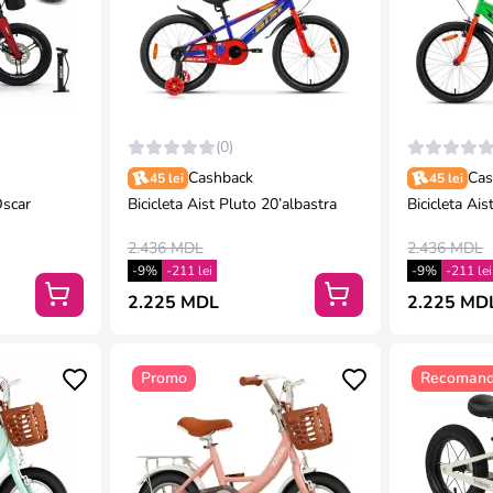
(0)
Cashback
Cas
45 lei
45 lei
Oscar
Bicicleta Aist Pluto 20’albastra
Bicicleta Ais
2.436 MDL
2.436 MDL
-9%
-211 lei
-9%
-211 lei
2.225 MDL
2.225 MD
Promo
Recomand