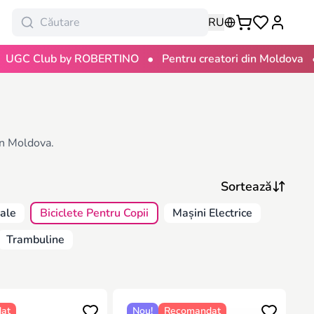
RU
•
•
 Club by ROBERTINO
Pentru creatori din Moldova
10
 în Moldova.
dale
Biciclete Pentru Copii
Mașini Electrice
Trambuline
at
Nou!
Recomandat