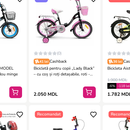
(0)
Cashback
Cas
41 lei
36 lei
i „MODEL
Bicicletă pentru copii „Lady Black”
Bicicleta Ais
dou minge
– cu coș și roți detașabile, roti -
16"
1.900 MDL
-6%
-118 lei
2.050 MDL
1.782 MD
Recomandat
Recomand