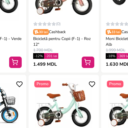
(0)
Cashback
Cas
30 lei
33 lei
- Verde
Bicicletă pentru Copii (F-1) - Roz
Moni Bicicle
12"
Alb
1.700 MDL
1.999 MDL
-12%
-201 lei
-18%
-369 l
1.499 MDL
1.630 MDL
Promo
Promo