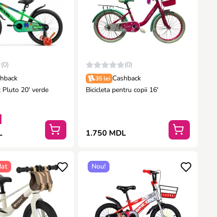
(0)
(0)
hback
Cashback
35 lei
t Pluto 20′ verde
Bicicleta pentru copii 16′
L
1.750 MDL
at
Nou!