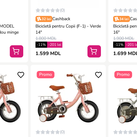
(0)
Cashback
Cas
32 lei
34 lei
i „MODEL
Bicicletă pentru Copii (F-1) - Verde
Bicicletă pentru
dou minge
14"
16"
1.800 MDL
1.900 MDL
-11%
-201 lei
-11%
-201 l
1.599 MDL
1.699 MD
Promo
Promo
(0)