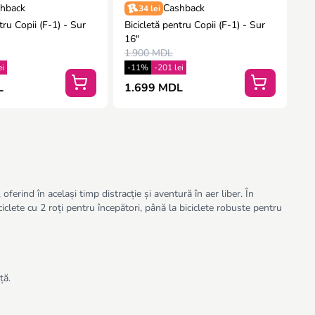
hback
Cashback
34 lei
u Copii (F-1) - Sur
Bicicletă pentru Copii (F-1) - Sur
16"
1.900 MDL
ei
-11%
-201 lei
L
1.699 MDL
oferind în același timp distracție și aventură în aer liber. În
iclete cu 2 roți pentru începători, până la biciclete robuste pentru
ță.