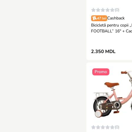
(0)
Cashback
47 lei
Bicicletă pentru copi
FOOTBALL” 16" + Ca
2.350 MDL
Promo
(0)