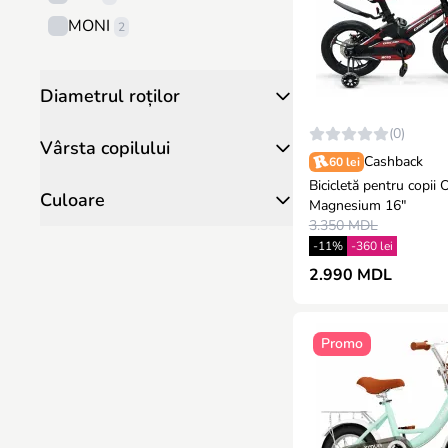
MONI
2
Diametrul roților
(0)
Vârsta copilului
Cashback
60 lei
Bicicletă pentru copii 
Culoare
Magnesium 16"
3.350 MDL
-11%
-360 lei
2.990 MDL
Promo