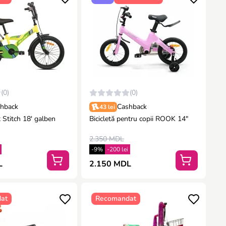
(0)
(0)
hback
Cashback
43 lei
t Stitch 18′ galben
Bicicletă pentru copii ROOK 14"
2.350 MDL
-9%
-200 lei
L
2.150 MDL
at
Recomandat