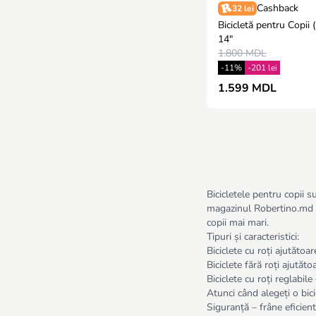
Cashback
32 lei
Bicicletă pentru Copii (F-1)
14"
1.800 MDL
-11%
-201 lei
1.599 MDL
Bicicletele pentru copii s
magazinul Robertino.md găs
copii mai mari.
Tipuri și caracteristici:
Biciclete cu roți ajutătoa
Biciclete fără roți ajutăto
Biciclete cu roți reglabil
Atunci când alegeți o bici
Siguranță – frâne eficiente