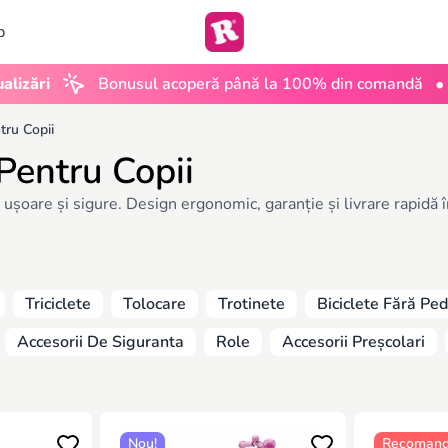
b
•
ri
Bonusul acoperă până la 100% din comandă
UGC
tru Copii
 Pentru Copii
, ușoare și sigure. Design ergonomic, garanție și livrare rapidă
Triciclete
Tolocare
Trotinete
Biciclete Fără Pe
Accesorii De Siguranta
Role
Accesorii Preșcolari
Nou!
Recomand