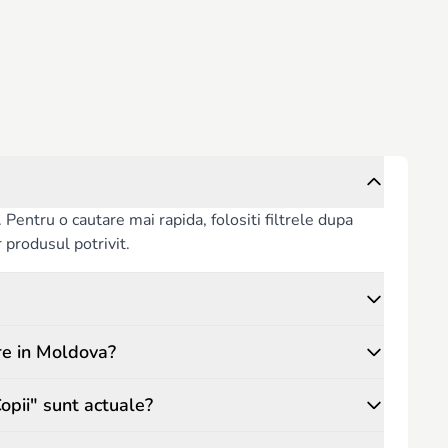
or liniște și copiilor ore întregi de distracție și mișcare
entru o cautare mai rapida, folositi filtrele dupa
or produsul potrivit.
re in Moldova?
opii" sunt actuale?