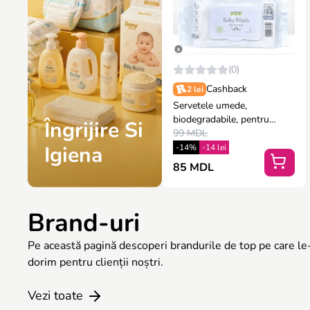
(0)
Cashback
2 lei
Servetele umede,
biodegradabile, pentru
Îngrijire Si
bebelusi, Nateen Premium,
99 MDL
80 bucati
Igiena
-14%
-14 lei
85 MDL
Brand-uri
Pe această pagină descoperi brandurile de top pe care le-a
dorim pentru clienții noștri.
Vezi toate