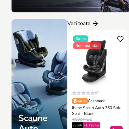
Vezi toate
Sales
Recomandat
(0)
Cashback
64 lei
Ibebe Scaun Auto 360 Safe
Seat - Black
Scaune
4.990 MDL
Auto
-36%
-1.798 lei