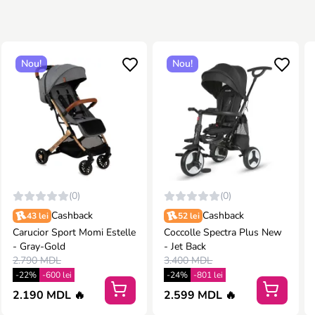
Nou!
Nou!
(0)
(0)
Cashback
Cashback
43 lei
52 lei
Carucior Sport Momi Estelle
Coccolle Spectra Plus New
- Gray-Gold
- Jet Back
2.790 MDL
3.400 MDL
-22%
-600 lei
-24%
-801 lei
2.190 MDL 🔥
2.599 MDL 🔥