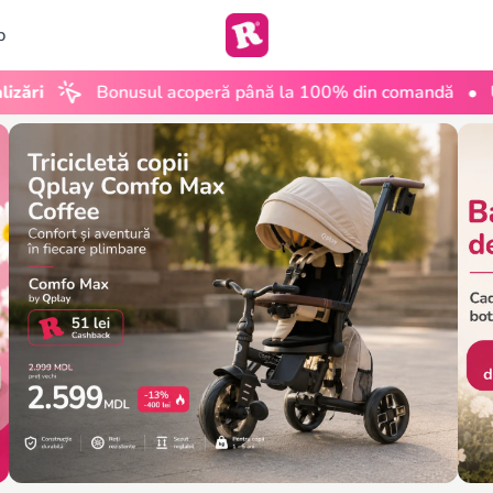
b
•
usul acoperă până la 100% din comandă
UGC Club by R