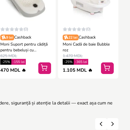
(0)
(0)
Cashback
Cashback
9 lei
22 lei
Moni Suport pentru cădiță
Moni Cadă de baie Bubble
pentru bebeluși cu
roz
termometru Havana alb
625 MDL
1.470 MDL
-25%
-155 lei
-25%
-365 lei
470 MDL 🔥
1.105 MDL 🔥
dere, siguranță și atenție la detalii — exact așa cum ne