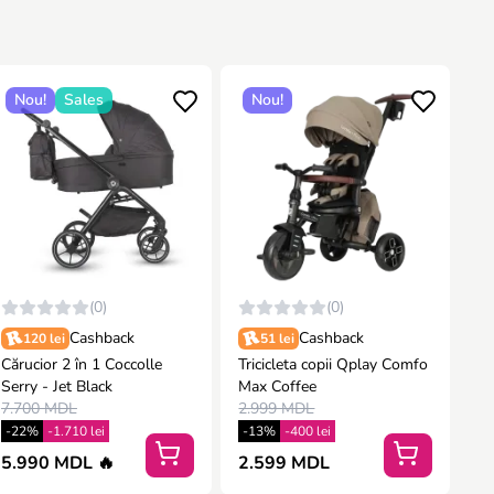
Nou!
Sales
Nou!
(0)
(0)
Cashback
Cashback
120 lei
51 lei
Cărucior 2 în 1 Coccolle
Tricicleta copii Qplay Comfo
Serry - Jet Black
Max Coffee
7.700 MDL
2.999 MDL
-22%
-1.710 lei
-13%
-400 lei
5.990 MDL 🔥
2.599 MDL