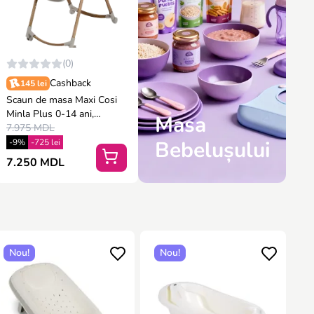
(0)
Cashback
145 lei
Scaun de masa Maxi Cosi
Minla Plus 0-14 ani,
Masa
Elegance Beige
7.975 MDL
Bebelușului
-9%
-725 lei
7.250 MDL
Nou!
Nou!