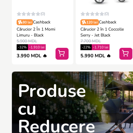
(0)
(0)
Cashback
Cashback
80 lei
120 lei
Cărucior 2 În 1 Momi
Cărucior 2 în 1 Coccolle
Limuru - Black
Serry - Jet Black
5.900 MDL
7.700 MDL
-32%
-1.910 lei
-22%
-1.710 lei
3.990 MDL 🔥
5.990 MDL 🔥
Produse
cu
Reducere