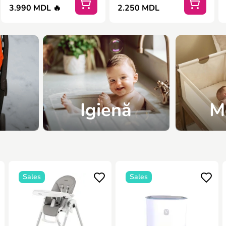
3.990 MDL 🔥
2.250 MDL
Igienă
M
Sales
Sales