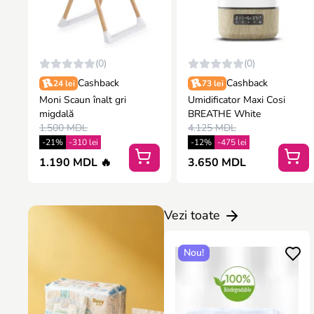
(0)
(0)
Cashback
Cashback
24 lei
73 lei
Moni Scaun înalt gri
Umidificator Maxi Cosi
migdală
BREATHE White
1.500 MDL
4.125 MDL
-21%
-310 lei
-12%
-475 lei
1.190 MDL 🔥
3.650 MDL
Vezi toate
Nou!