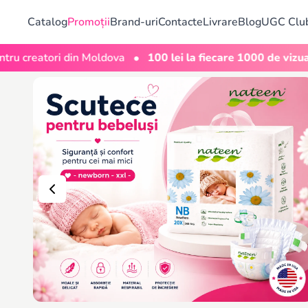
Catalog
Promoții
Brand-uri
Contacte
Livrare
Blog
UGC Clu
•
n Moldova
100 lei la fiecare 1000 de vizualizări
Bon
Magazin online pentru copii și bebeluși în Moldova