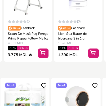
(0)
(0)
Cashback
Cashback
76 lei
28 lei
Scaun De Masă Peg Perego
Moni Sterilizator de
Prima Pappa Follow Me Ice
biberoane 3 în 1 gri
4.631 MDL
1.570 MDL
-18%
-856 lei
-11%
-180 lei
3.775 MDL 🔥
1.390 MDL
Nou!
Nou!