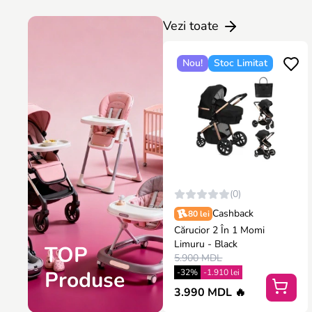
Vezi toate
Nou!
Stoc Limitat
(0)
Cashback
80 lei
Cărucior 2 În 1 Momi
Limuru - Black
TOP
5.900 MDL
Produse
-32%
-1.910 lei
3.990 MDL 🔥