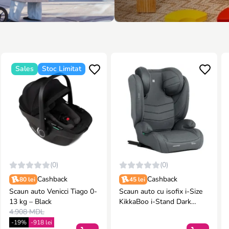
Sales
Stoc Limitat
(0)
(0)
Cashback
Cashback
80 lei
45 lei
Scaun auto Venicci Tiago 0-
Scaun auto cu isofix i-Size
13 kg – Black
KikkaBoo i-Stand Dark
4.908 MDL
Grey, 100-150 cm
-19%
-918 lei