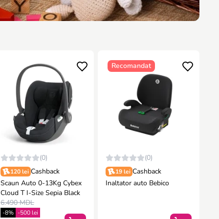
Recomandat
(0)
(0)
Cashback
Cashback
120 lei
19 lei
Scaun Auto 0-13Kg Cybex
Inaltator auto Bebico
Cloud T I-Size Sepia Black
6.490 MDL
-8%
-500 lei