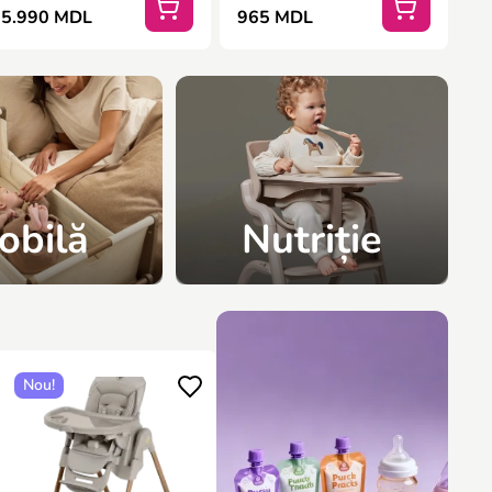
5.990 MDL
965 MDL
obilă
Nutriție
Nou!