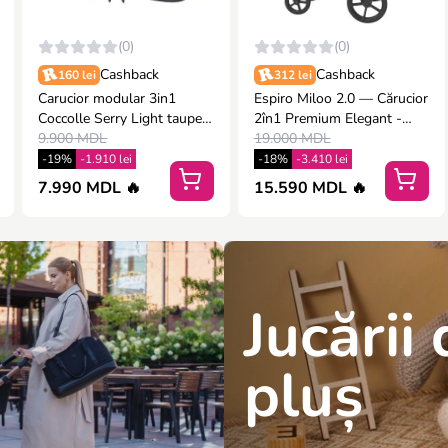
(0)
(0)
Cashback
Cashback
160 lei
312 lei
Carucior modular 3in1
Espiro Miloo 2.0 — Cărucior
Coccolle Serry Light taupe+
2în1 Premium Elegant -
Scoica auto iSize Coccolle
9.900 MDL
Excellent chocolate
19.000 MDL
Knox Greystone
-19%
-1.910 lei
-18%
-3.410 lei
7.990 MDL 🔥
15.590 MDL 🔥
Jucării
pluș