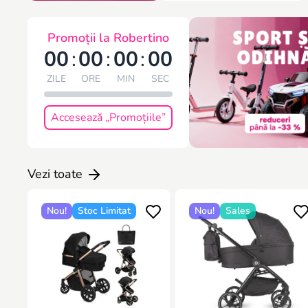
Promoții la Robertino
00
:
00
:
00
:
00
ZILE
ORE
MIN
SEC
Accesează „Promoțiile”
Vezi toate
Nou!
Stoc Limitat
Nou!
Sales