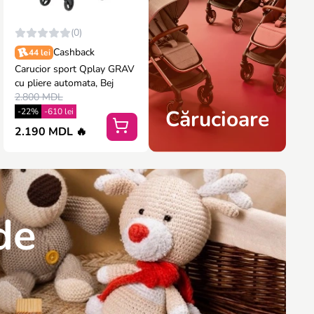
(0)
Cashback
44 lei
Carucior sport Qplay GRAV
cu pliere automata, Bej
2.800 MDL
Cărucioare
-22%
-610 lei
2.190 MDL 🔥
 de