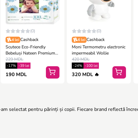
(0)
(0)
Cashback
Cashback
4 lei
6 lei
Scutece Eco-Friendly
Moni Termometru electronic
Bebeluși Nateen Premium
impermeabil Wollie
Nr.6 peste 25 kg (14 buc) |
229 MDL
420 MDL
Protecție XXL &
-17%
-39 lei
-24%
-100 lei
Hipoalergen
190 MDL
320 MDL 🔥
m selectat pentru părinți și copii. Fiecare brand reflectă încre