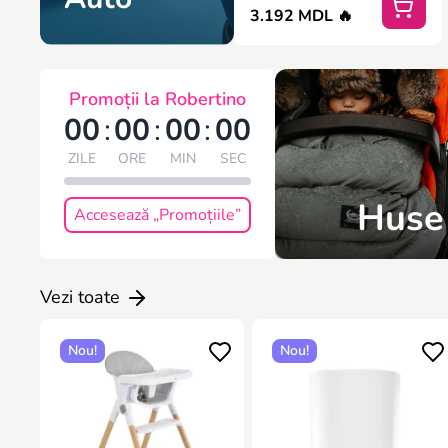
3.192 MDL 🔥
Promoții la Robertino
00
:
00
:
00
:
00
ZILE
ORE
MIN
SEC
Huse
Accesează „Promoțiile”
Vezi toate
Nou!
Nou!