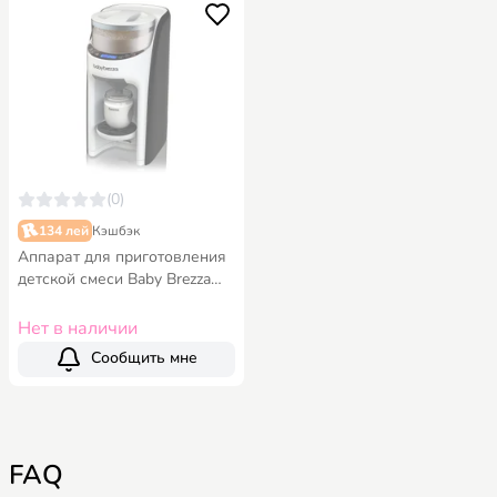
(0)
134 лей
Кэшбэк
Аппарат для приготовления
детской смеси Baby Brezza
Formula Pro Advanced - Black-
White
Нет в наличии
Сообщить мне
FAQ