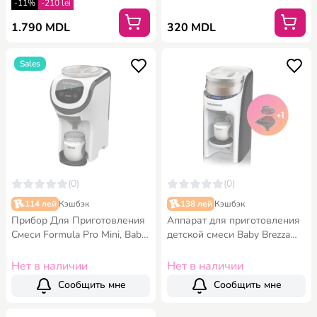
-11%
-210 lei
1.790 MDL
320 MDL
Sales
(0)
(0)
114 лей
Кэшбэк
138 лей
Кэшбэк
Прибор Для Приготовления
Аппарат для приготовления
Смеси Formula Pro Mini, Baby
детской смеси Baby Brezza
Brezza.
Formula Pro Advanced – с
комплектом воронки pack2
Нет в наличии
Нет в наличии
Сообщить мне
Сообщить мне