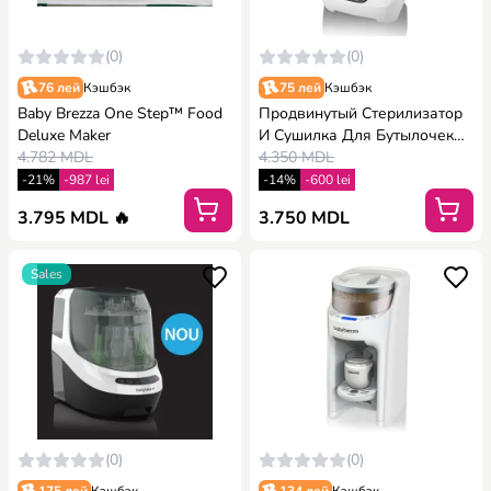
(0)
(0)
76 лей
Кэшбэк
75 лей
Кэшбэк
Baby Brezza One Step™ Food
Продвинутый Стерилизатор
Deluxe Maker
И Сушилка Для Бутылочек
4.782 MDL
Babybrezza
4.350 MDL
-21%
-987 lei
-14%
-600 lei
3.795 MDL 🔥
3.750 MDL
Sales
(0)
(0)