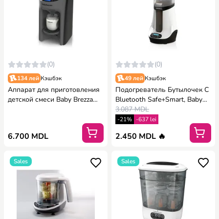
(0)
(0)
134 лей
Кэшбэк
49 лей
Кэшбэк
Аппарат для приготовления
Подогреватель Бутылочек С
детской смеси Baby Brezza
Bluetooth Safe+Smart, Baby
Formula Pro Advanced -
Brezza
3.087 MDL
Charcoal
-21%
-637 lei
6.700 MDL
2.450 MDL 🔥
Sales
Sales