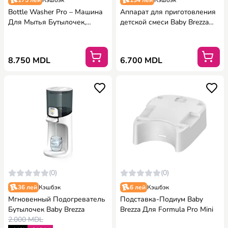
175 лей
Кэшбэк
134 лей
Кэшбэк
Bottle Washer Pro – Машина
Аппарат для приготовления
Для Мытья Бутылочек,
детской смеси Baby Brezza
Стерилизатор, Сушилка, Baby
Formula Pro Advanced - White
Brezza
8.750 MDL
6.700 MDL
(0)
(0)
36 лей
Кэшбэк
6 лей
Кэшбэк
Мгновенный Подогреватель
Подставка-Подиум Baby
Бутылочек Baby Brezza
Brezza Для Formula Pro Mini
2.000 MDL