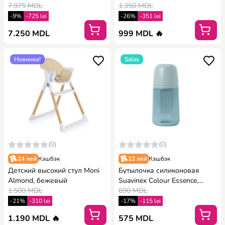
Elegance Beige
7.975 MDL
1.350 MDL
-9%
-725 lei
-26%
-351 lei
7.250 MDL
999 MDL 🔥
Новинка!
Sales
(0)
(0)
24 лей
Кэшбэк
12 лей
Кэшбэк
Детский высокий стул Moni
Бутылочка силиконовая
Almond, бежевый
Suavinex Colour Essence,
1.500 MDL
физиологическая соска,
690 MDL
средний поток, 240 мл, blue
-21%
-310 lei
-17%
-115 lei
(308071)
1.190 MDL 🔥
575 MDL