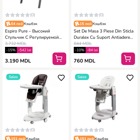
(0)
(0)
64 лей
Кэшбэк
15 лей
Кэшбэк
Espiro Pure – Высокий
Set De Masa 3 Piese Din Sticla
Стульчик С Регулируемой
Duralex Cu Suport Antiaderent
Подставкой Для Ног –
3.732 MDL
- Eucalyptus
844 MDL
Graphite
-15%
-542 lei
-10%
-84 lei
3.190 MDL
760 MDL
Sales
Sales
(0)
(0)
151 лей
Кэшбэк
151 лей
Кэшбэк