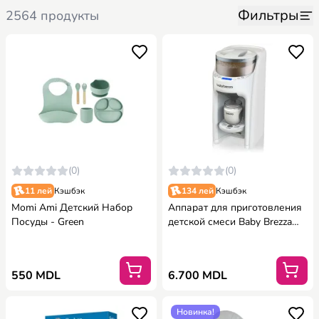
Фильтры
2564 продукты
(0)
(0)
11 лей
Кэшбэк
134 лей
Кэшбэк
Momi Ami Детский Набор
Аппарат для приготовления
Посуды - Green
детской смеси Baby Brezza
Formula Pro Advanced - White
550 MDL
6.700 MDL
Новинка!