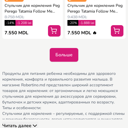
Стульчик для кормления Peg
Стульчик для кормления Peg
Perego Tatamia Follow Me
Perego Tatamia Follow Me
Cacao
8.758 MDL
Latte
9.438 MDL
-14%
-1.208 lei
-20%
-1.888 lei
7.550 MDL
7.550 MDL 🔥
Больше
Продукты для питания ребенка необходимы для здорового
кормления, комфорта и правильного развития малыша. В
магазине Robertino.md представлен широкий ассортимент
товаров для кормления: от эргономичных и легко моющихся
стульчиков для кормления до аксессуаров для сервировки,
бутылочек и детских кружек, адаптированных по возрасту.
Типы и особенности:
Стульчики для кормления – регулируемые, с поддержкой спины
и ремнями безопасности, легко устанавливаются и очищаются.
Тарелки и столовые приборы – безопасные, нетоксичные, с
Читать далее