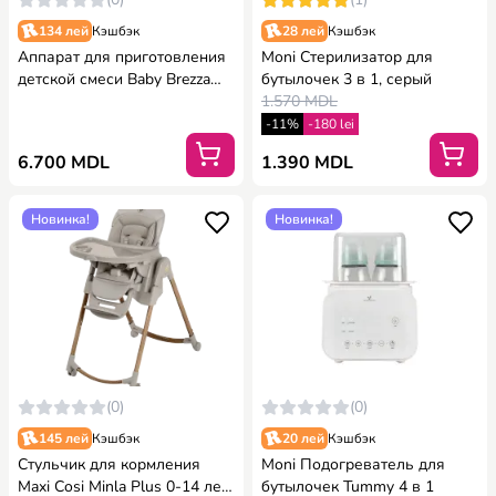
134 лей
Кэшбэк
28 лей
Кэшбэк
Аппарат для приготовления
Moni Стерилизатор для
детской смеси Baby Brezza
бутылочек 3 в 1, серый
Formula Pro Advanced -
1.570 MDL
Charcoal
-11%
-180 lei
6.700 MDL
1.390 MDL
Новинка!
Новинка!
(0)
(0)
145 лей
Кэшбэк
20 лей
Кэшбэк
Стульчик для кормления
Moni Подогреватель для
Maxi Cosi Minla Plus 0-14 лет,
бутылочек Tummy 4 в 1