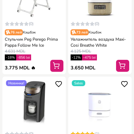
(0)
(0)
76 лей
Кэшбэк
73 лей
Кэшбэк
Стульчик Peg Perego Prima
Увлажнитель воздуха Maxi-
Pappa Follow Me Ice
Cosi Breathe White
4.631 MDL
4.125 MDL
-18%
-856 lei
-12%
-475 lei
3.775 MDL 🔥
3.650 MDL
Новинка!
Sales
(0)
(1)