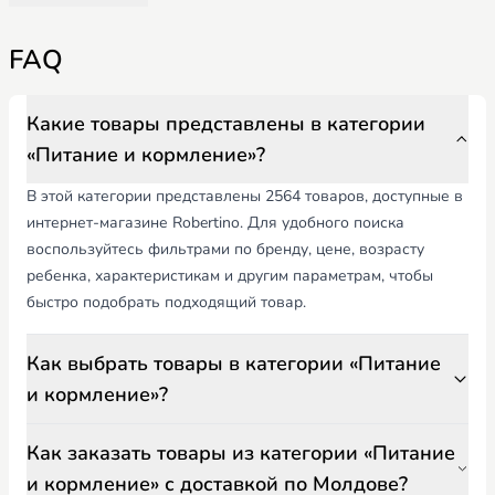
разделителями и присосками для фиксации.
Бутылочки и соски – антиколиковые, с регулируемым потоком,
FAQ
пригодные для стерилизации.
Аксессуары для кормления – ложки, кружки с крышкой,
непромокаемые нагрудники, подставки для мисок и бутылочек.
При выборе продуктов для кормления ребенка учитывайте:
Какие товары представлены в категории
Безопасность – материалы без BPA, устойчивы к высоким
«Питание и кормление»?
температурам, без острых краев.
Комфорт – эргономичные стульчики, поддержка спины и
В этой категории представлены 2564 товаров, доступные в
головы, удобство использования.
интернет-магазине Robertino. Для удобного поиска
Функциональность – легко чистятся, подходят для разных
воспользуйтесь фильтрами по бренду, цене, возрасту
видов пищи, долговечны.
Возраст – адаптированы к этапам развития ребенка, от 0+
ребенка, характеристикам и другим параметрам, чтобы
месяцев до малышей.
быстро подобрать подходящий товар.
Продукты для питания ребенка Robertino.md обеспечивают
безопасное и комфортное кормление, давая родителям
Как выбрать товары в категории «Питание
уверенность и поддержку в здоровом развитии ребенка.
и кормление»?
Как заказать товары из категории «Питание
и кормление» с доставкой по Молдове?