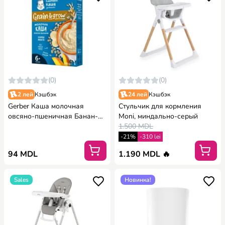
(0)
(0)
2 лей
Кэшбэк
24 лей
Кэшбэк
Gerber Каша молочная
Стульчик для кормления
овсяно-пшеничная Банан-
Moni, миндально-серый
Манго (6 м.) 240 гр.
1.500 MDL
-21%
-310 lei
94 MDL
1.190 MDL 🔥
Sales
Новинка!