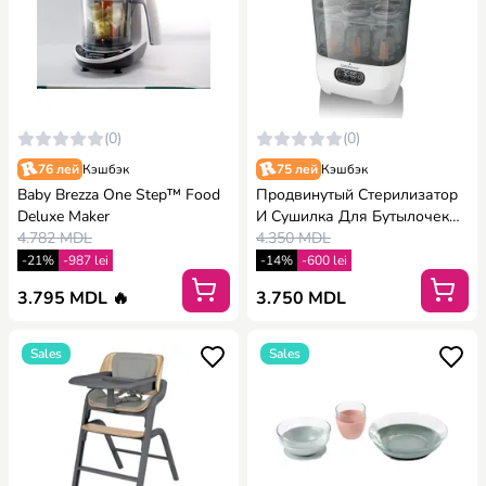
(0)
(0)
76 лей
Кэшбэк
75 лей
Кэшбэк
Baby Brezza One Step™ Food
Продвинутый Стерилизатор
Deluxe Maker
И Сушилка Для Бутылочек
4.782 MDL
Babybrezza
4.350 MDL
-21%
-987 lei
-14%
-600 lei
3.795 MDL 🔥
3.750 MDL
Sales
Sales