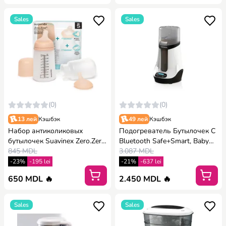
Sales
Sales
(0)
(0)
13 лей
Кэшбэк
49 лей
Кэшбэк
Набор антиколиковых
Подогреватель Бутылочек С
бутылочек Suavinex Zero.Zero
Bluetooth Safe+Smart, Baby
845 MDL
270 мл Хит
Brezza
3.087 MDL
-23%
-195 lei
-21%
-637 lei
650 MDL 🔥
2.450 MDL 🔥
Sales
Sales