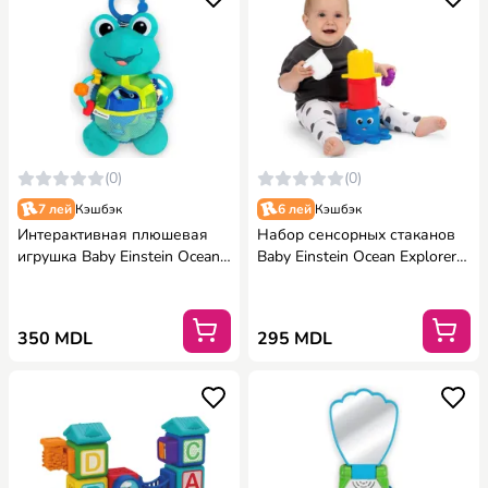
(0)
(0)
7 лей
Кэшбэк
6 лей
Кэшбэк
Интерактивная плюшевая
Набор сенсорных стаканов
игрушка Baby Einstein Ocean
Baby Einstein Ocean Explorers
Explorers Neptune
Opuss
350 MDL
295 MDL