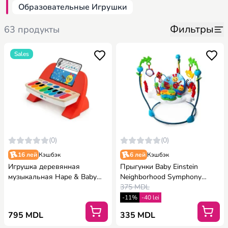
Образовательные Игрушки
Фильтры
63 продукты
Sales
(0)
(0)
16 лей
Кэшбэк
6 лей
Кэшбэк
Игрушка деревянная
Прыгунки Baby Einstein
музыкальная Hape & Baby
Neighborhood Symphony
Einstein Cal’s First Melodies
Activity Jumper
375 MDL
Magic Touch Piano
-11%
-40 lei
795 MDL
335 MDL