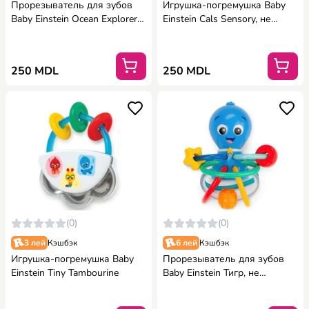
Прорезыватель для зубов
Игрушка-погремушка Baby
Baby Einstein Ocean Explorers
Einstein Cals Sensory, не
Sea of Sensory
содержит BPA
250 MDL
250 MDL
(0)
(0)
3 лей
Кэшбэк
6 лей
Кэшбэк
Игрушка-погремушка Baby
Прорезыватель для зубов
Einstein Tiny Tambourine
Baby Einstein Тигр, не
содержит BPA