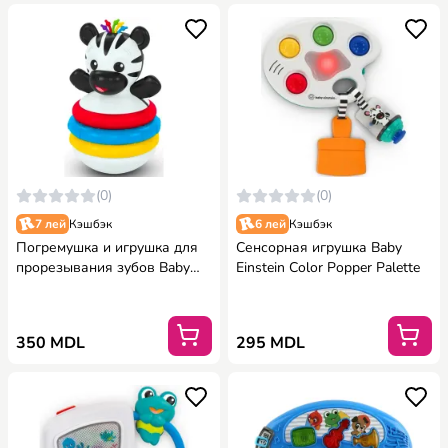
(0)
(0)
7 лей
Кэшбэк
6 лей
Кэшбэк
Погремушка и игрушка для
Сенсорная игрушка Baby
прорезывания зубов Baby
Einstein Color Popper Palette
Einstein Zen, не содержит
BPA
350 MDL
295 MDL