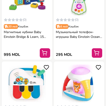
(0)
(0)
20 лей
Кэшбэк
6 лей
Кэшбэк
Магнитные кубики Baby
Музыкальный телефон-
Einstein Bridge & Learn, 15
игрушка Baby Einstein Ocean
штук
Explorers Shell
995 MDL
295 MDL