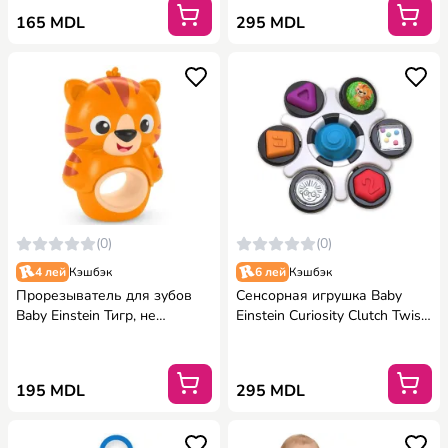
165 MDL
295 MDL
(0)
(0)
4 лей
Кэшбэк
6 лей
Кэшбэк
Прорезыватель для зубов
Сенсорная игрушка Baby
Baby Einstein Тигр, не
Einstein Curiosity Clutch Twist
содержит BPA
& Pop
195 MDL
295 MDL