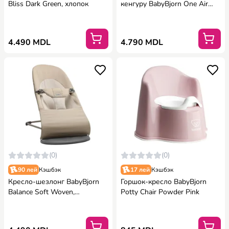
Bliss Dark Green, хлопок
кенгуру BabyBjorn One Air
Greige, 3D Mesh
4.490 MDL
4.790 MDL
(0)
(0)
90 лей
Кэшбэк
17 лей
Кэшбэк
Кресло-шезлонг BabyBjorn
Горшок-кресло BabyBjorn
Balance Soft Woven,
Potty Chair Powder Pink
Khaki/Beige