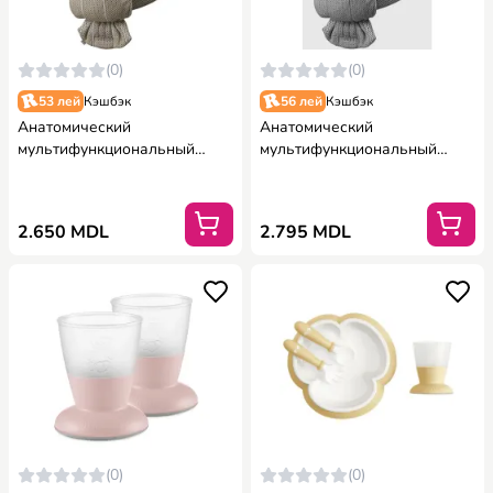
(0)
(0)
53 лей
Кэшбэк
56 лей
Кэшбэк
Анатомический
Анатомический
мультифункциональный
мультифункциональный
рюкзак-кенгуру BabyBjorn
рюкзак-кенгуру BabyBjorn
Mini Greige, Mesh
Mini Grey, 3D Mesh
2.650 MDL
2.795 MDL
(0)
(0)