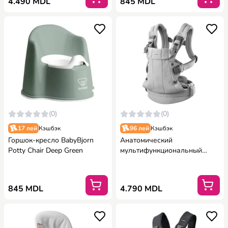
4.490 MDL
845 MDL
(0)
(0)
17 лей
Кэшбэк
96 лей
Кэшбэк
Горшок-кресло BabyBjorn
Анатомический
Potty Chair Deep Green
мультифункциональный
рюкзак-кенгуру BabyBjorn
Harmony Light Gray, ткань
меланж
845 MDL
4.790 MDL