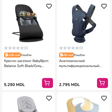
(0)
(0)
106 лей
Кэшбэк
56 лей
Кэшбэк
Кресло-шезлонг BabyBjorn
Анатомический
Balance Soft Black/Grey,
мультифункциональный
хлопок с развивающий
рюкзак-кенгуру BabyBjorn
игрушкой
Mini Navy Blue, 3D Mesh
5.290 MDL
2.795 MDL