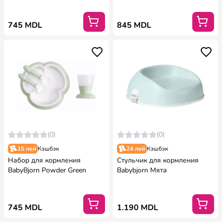
745 MDL
845 MDL
(0)
(0)
15 лей
Кэшбэк
24 лей
Кэшбэк
Набор для кормления
Стульчик для кормления
BabyBjorn Powder Green
Babybjorn Мята
745 MDL
1.190 MDL