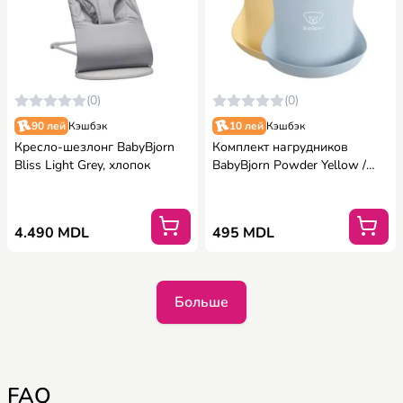
(0)
(0)
90 лей
Кэшбэк
10 лей
Кэшбэк
Кресло-шезлонг BabyBjorn
Комплект нагрудников
Bliss Light Grey, хлопок
BabyBjorn Powder Yellow /
Powder Blue
4.490 MDL
495 MDL
Больше
FAQ