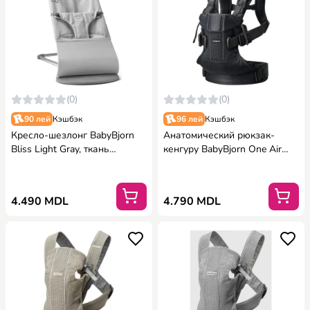
(0)
(0)
90 лей
Кэшбэк
96 лей
Кэшбэк
Кресло-шезлонг BabyBjorn
Анатомический рюкзак-
Bliss Light Gray, ткань
кенгуру BabyBjorn One Air
Меланж
Black, 3D Mesh
4.490 MDL
4.790 MDL