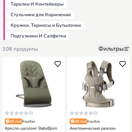
Тарелки И Контейнеры
Стульчики для Кормления
Кружки, Термосы и Бутылочки
Подгузники И Салфетки
Фильтры
108 продукты
(0)
(0)
90 лей
Кэшбэк
96 лей
Кэшбэк
Кресло-шезлонг BabyBjorn
Анатомический рюкзак-