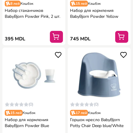
8 лей
Кэшбэк
15 лей
Кэшбэк
Набор стаканчиков
Набор для кормления
BabyBjorn Powder Pink, 2 шт.
BabyBjorn Powder Yellow
395 MDL
745 MDL
(0)
(0)
15 лей
Кэшбэк
17 лей
Кэшбэк
Набор для кормления
Горшок-кресло BabyBjorn
BabyBjorn Powder Blue
Potty Chair Deep blue/White