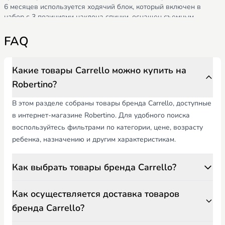
6 месяцев используется ходячий блок, который включен в
набор с 3 позициями наклона спинки, оснащен съемным
бампером и пятью ремнями безопасности. Переход 2 в 1 Carello
имеют удобную и практическую зону расслабления.
FAQ
Высококачественная внешняя ткань, которая не мешает
циркуляции воздуха и защищает от осадков. Рамка троллелей
изготовлена из простого и устойчивого алюминия. Способен
Какие товары Carrello можно купить на
поддерживать вес любого кадра с маленьким ребенком. Из -за
Robertino?
механизма складывания удобно носить тележку в багажнике
автомобиля или общественного транспорта.
В этом разделе собраны товары бренда Carrello, доступные
Столы Carrello имеют все необходимые корректировки и очень
в интернет-магазине Robertino. Для удобного поиска
просторный стул.
воспользуйтесь фильтрами по категории, цене, возрасту
Читать далее
ребенка, назначению и другим характеристикам.
Как выбрать товары бренда Carrello?
Как осуществляется доставка товаров
бренда Carrello?