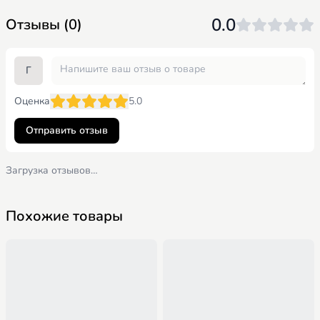
Материал покрытия
0.0
Отзывы (0)
Алоэ Вера
Г
Оценка
5.0
Отправить отзыв
Загрузка отзывов…
Похожие товары