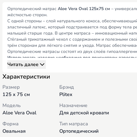
Ортопедический матрас
Aloe Vera Oval 125x75 см
– универсаль
жёсткостью сторон.
С одной стороны – слой натурального кокоса, обеспечивающ
эластичный латекс, который подстраивается под форму тела 
малышей старше года. В центре матраса – инновационный на
Стёганый трикотажный чехол с содержанием и полезными свой
трём сторонам для лёгкого снятия и ухода. Матрас обеспечив
Ортопедические матрасы состоят из двух слоёв гипоаллергенн
Использовать изделие необходимо под присмотром взрослы
Характеристики продукта:
Читать далее
Тип: двусторонний, с разной жёсткостью сторон
Характеристики
Конструкция: без пружин
Высота: 100 мм
Размер
Брэнд
Гарантия производителя: 3 года
125 x 75 см
Plitex
Даже в самых безопасных условиях забота родителей остаётс
Модель
Назначение
комфортно, наслаждаясь временем, проведённым вместе.
Бесп
Aloe Vera Oval
Для детской кровати
Форма
Тип матраса
Овальная
Ортопедический