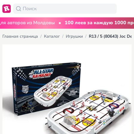
•
авторов из Молдовы
100 леев за каждую 1000 прос
Главная страница
/
Каталог
/
Игрушки
/