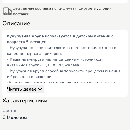
Бесплатная доставка по Кишинёву.
Смотреть условия
доставки
Описание
Кукурузная крупа используется в детском питании с
возраста 5 месяцев.
- Кукуруза не содержит глютена и может применяться в
качестве первого прикорма.
- Каша из кукурузы является ценным источником
витаминов группы В, Е, А, РР, железа.
- Кукурузная крупа способна тормозить процессы гниения
и брожения в кишечнике.
-Благодаря своим характеристикам часто используется в
диетическом питании.
Читать далее
- Благодаря наличию молока – является полноценным
Характеристики
блюдом в рационе малыша.
- Содержит 13 витаминов и 4 минерала.
Состав
Состав:
кукурузная мука, сухое цельное молоко, сахар,
С Молоком
инулин, карбонат кальция, витаминно -минеральный
премикс (тиамина мононитрат, рибофлавин, пиридоксина
гидрохлорид, L-аскорбиновая кислота, DL-α-токоферола