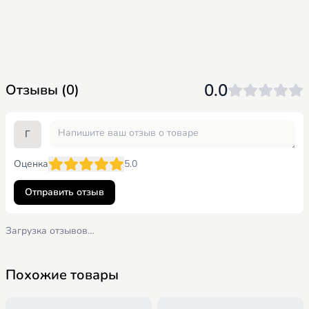
ацетат, ретинол ацетат, холекальциферол, никотинамид,
фолиевая кислота, D-биотин, кальция-D-пантотенат,
цианокобаламин, филохинон, железа (II) фумарат, оксид
цинка, йодид калия). Может содержать следы глютена.
Условия хранения:
в сухом, прохладном месте при
температуре не выше +25 С и относительной влажности
0.0
Отзывы (0)
воздуха не более 75%.
Возраст:
от 5 месяцев.
Вес продукта:
200 гр.
Г
Оценка
5.0
Отправить отзыв
Загрузка отзывов…
Похожие товары