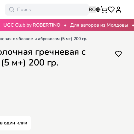
RO
•
•
Club by ROBERTINO
Для авторов из Молдовы
100 
евая с яблоком и абрикосом (5 м+) 200 гр.
олочная гречневая с
(5 м+) 200 гр.
 в один клик