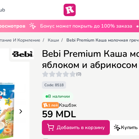
ub
•
тров
Бонус может покрыть до 100% заказа
UGC 
тание И Кормление
/
Каши
/
Bebi Premium Каша молочная гречн
Bebi Premium Каша м
яблоком и абрикосом 
(0)
Code: 8518
В наличии
Кэшбэк
1 лей
59 MDL
Добавить в корзину
Купить