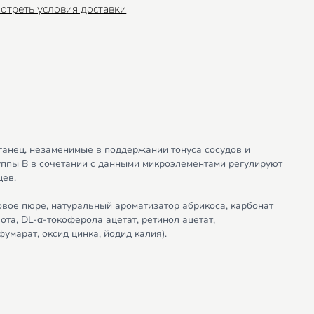
отреть условия доставки
ганец, незаменимые в поддержании тонуса сосудов и
руппы B в сочетании с данными микроэлементами регулируют
цев.
овое пюре, натуральный ароматизатор абрикоса, карбонат
та, DL-α-токоферола ацетат, ретинол ацетат,
умарат, оксид цинка, йодид калия).