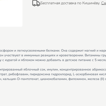
Бесплатная доставка по Кишинёву.
См
осфором и легкоусвояемыми белками. Она содержит магний и мар
лен участвуют в иммунных реакциях и кроветворении. Витамины г
 с курагой и яблоком можно добавить в детское питание с 5 меся
центрированный яблочный сок, инулин, концентрированное абрикос
рат, рибофлавин, пиридоксина гидрохлорид, L-аскорбиновая кисло
 кальция-D-пантотенат, цианокобаламин, филохинон, железа (II) ф