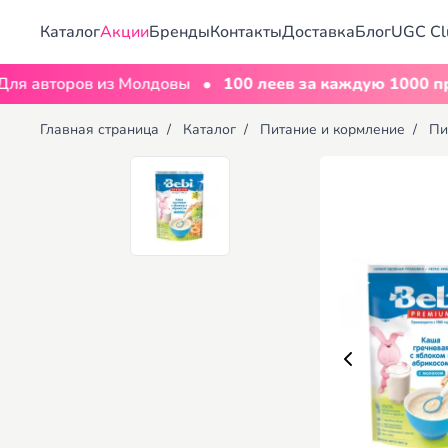
Каталог
Акции
Бренды
Контакты
Доставка
Блог
UGC Cl
•
торов из Молдовы
100 леев за каждую 1000 просмо
Главная страница
/
Каталог
/
Питание и кормление
/
Пи