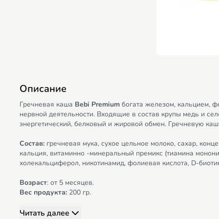
Описание
Гречневая каша
Bebi Premium
богата железом, кальцием, ф
нервной деятельности. Входящие в состав крупы медь и се
энергетический, белковый и жировой обмен. Гречневую кашу
Состав:
гречневая мука, сухое цельное молоко, сахар, кон
кальция, витаминно -минеральный премикс (тиамина мононит
холекальциферол, никотинамид, фолиевая кислота, D-биотин,
Возраст
: от 5 месяцев.
Вес продукта:
200 гр.
Читать далее