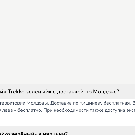
Как заказать товар «Moni Детский балансбайк Trekko зелёный» с доставкой по Молдове?
й территории Молдовы. Доставка по Кишиневу бесплатная. 
00 леев - бесплатно. При необходимости также доступна эк
.
ли товар «Moni Детский балансбайк Trekko зелёный» в наличии?