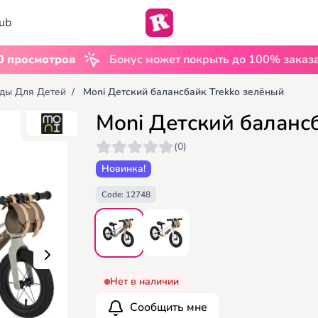
ub
•
смотров
Бонус может покрыть до 100% заказа
U
ды Для Детей
/
Moni Детский балансбайк Trekko зелёный
Moni Детский баланс
(0)
Новинка!
Code: 12748
Нет в наличии
Сообщить мне