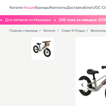
Каталог
Акции
Бренды
Контакты
Доставка
Блог
UGC Cl
•
 авторов из Молдовы
100 леев за каждую 1000 про
Главная страница
/
Каталог
/
Спорт И Отдых
/
Велосипе