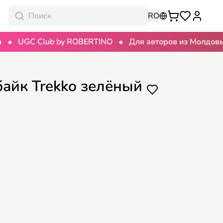
RO
•
•
GC Club by ROBERTINO
Для авторов из Молдовы
1
байк Trekko зелёный