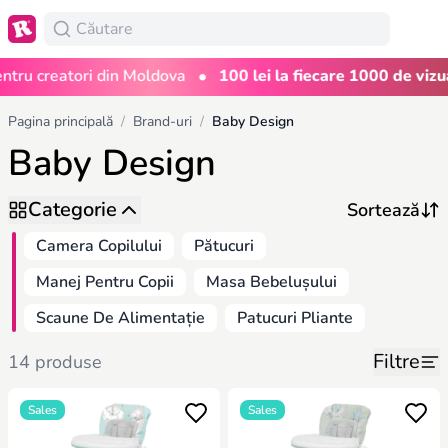
•
ru creatori din Moldova
100 lei la fiecare 1000 de vizuali
Pagina principală
/
Brand-uri
/
Baby Design
Baby Design
Categorie
Camera Copilului
Pătucuri
Manej Pentru Copii
Masa Bebelușului
Scaune De Alimentație
Patucuri Pliante
Filtre
14 produse
Sales
Sales