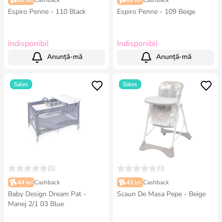
60 lei
Cashback
60 lei
Cashback
Espiro Penne - 110 Black
Espiro Penne - 109 Beige
Indisponibil
Indisponibil
Anunță-mă
Anunță-mă
Sales
Sales
(0)
(0)
44 lei
Cashback
42 lei
Cashback
Baby Design Dream Pat -
Scaun De Masa Pepe - Beige
Manej 2/1 03 Blue