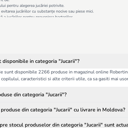
ului pentru alegerea jucăriei potrivite.
 evitarea jucăriilor cu substanțe nocive sau piese mici.
ă a jucăriilor pentru prevenirea bacteriilor.
gură distracție sigură și educativă, contribuind la dezvoltarea armonioasă a 
disponibile in categoria "Jucarii"?
ie sunt disponibile 2266 produse in magazinul online Robertino.
copilului, caracteristici si alte criterii utile, ca sa gasiti mai us
duse din categoria "Jucarii"?
roduse din categoria "Jucarii" cu livrare in Moldova?
pre stocul produselor din categoria "Jucarii" sunt actu