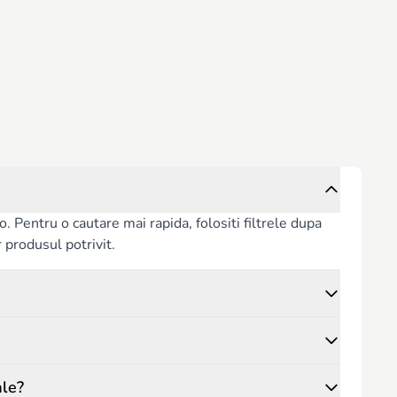
copiilor și la stimularea creativității.
 Pentru o cautare mai rapida, folositi filtrele dupa
or produsul potrivit.
ale?