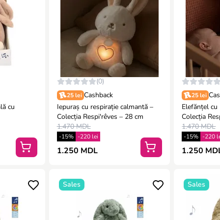
(0)
Cashback
Cas
25 lei
25 lei
lă cu
Iepuraș cu respirație calmantă –
Elefănțel cu
Colecția Respi'rêves – 28 cm
Colecția Res
1.470 MDL
1.470 MDL
-15%
-220 lei
-15%
-220 l
1.250 MDL
1.250 MD
Sales
Sales