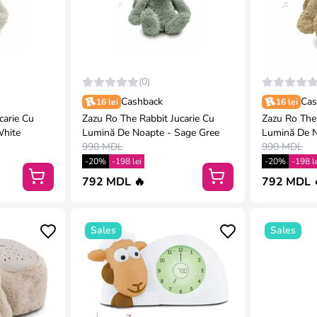
(0)
Cashback
Cas
16 lei
16 lei
carie Cu
Zazu Ro The Rabbit Jucarie Cu
Zazu Ro The 
White
Lumină De Noapte - Sage Gree
Lumină De N
990 MDL
990 MDL
-20%
-198 lei
-20%
-198 l
792 MDL 🔥
792 MDL 
Sales
Sales