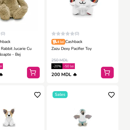
(0)
(0)
hback
Cashback
4 lei
Rabbit Jucarie Cu
Zazu Dexy Pacifier Toy
oapte - Bej
250 MDL
ei
-20%
-50 lei
🔥
200 MDL 🔥
Sales