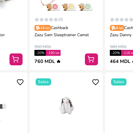
(0)
Cashback
Cash
15 lei
9 lei
tor
Zazu Sam Sleeptrainer Camel
Zazu Danny 
950 MDL
580 MDL
-20%
-190 lei
-20%
-116 l
760 MDL 🔥
464 MDL 
Sales
Sales