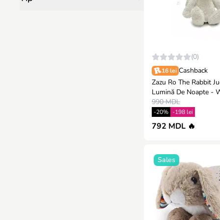
RC Cars
41
DURACELL
28
Essa Toys
27
Canpol babies
25
(0)
Badabulle
16
Cashback
16 lei
Hape
14
Zazu Ro The Rabbit Ju
Lumină De Noapte - 
Bibs
13
990 MDL
Suavinex
7
-20%
-198 lei
792 MDL 🔥
MONI
6
Pilsan
6
Babymoov
5
Sales
La Millou
4
Antonio Juan
4
Beaba
3