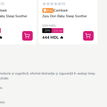
(0)
(0)
back
Cashback
9 lei
aby Sleep Soother
Zazu Don Baby Sleep Soother
555 MDL
-20%
-111 lei
🔥
444 MDL 🔥
orie și cognitivă, oferind distracție și siguranță în același timp.
zicale.
e.
lui.