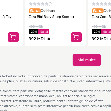
(0)
Cashback
Cash
8 lei
8 lei
oft Toy
Zazu Bibi Baby Sleep Soother
Zazu Coco B
490 MDL
490 MDL
-20%
-98 lei
-20%
-98 lei
392 MDL 🔥
392 MDL 
Mai multe
 la Robertino.md sunt concepute pentru a stimula dezvoltarea senzorială, mot
 de pluș, puzzle-uri, cuburi, seturi de construcție, jucării interactive și mu
-toxice, fără părți mici detașabile, testate conform standardelor europen
eativitatea, coordonarea mână-ochi, abilitățile sociale și logice.
curățat, rezistente la uzură, potrivite pentru diferite grupe de vârstă.
rme atractive, sunete și mișcare interactive pentru implicarea activă a copilu
nt de: