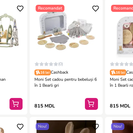
Recomandat
Recomand
(0)
Cashback
Cas
16 lei
16 lei
man
Moni Set cadou pentru bebeluși 6
Moni Set ca
în 1 Bearli gri
în 1 Bearli r
815 MDL
815 MDL
Nou!
Nou!