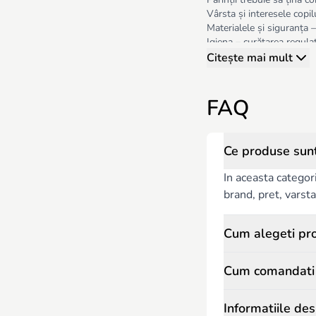
Vârsta și interesele copil
Materialele și siguranța –
Igiena – curățarea regulat
Jucăriile Robertino.md asi
Citește mai mult
FAQ
Ce produse sunt 
In aceasta categor
brand, pret, varsta 
Cum alegeti pro
Cum comandati p
Informatiile des