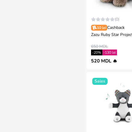
Momi
3
Paola Reina
3
Dr. Brown's
(0)
2
Cashback
10 lei
Babygo
1
Zazu Ruby Star Projec
Babyоno
1
650 MDL
Frida Baby
1
-20%
-130 lei
520 MDL 🔥
Sales