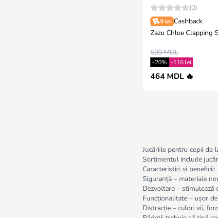
(0)
Cashback
9 lei
Zazu Chloe Clapping S
580 MDL
-20%
-116 lei
464 MDL 🔥
Jucăriile pentru copii de
Sortimentul include jucării
Caracteristici și beneficii:
Siguranță – materiale non
Dezvoltare – stimulează cr
Funcționalitate – ușor de 
Distracție – culori vii, fo
Părinții trebuie să țină co