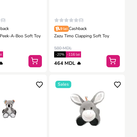
(0)
(0)
back
Cashback
9 lei
Peek-A-Boo Soft Toy
Zazu Timo Clapping Soft Toy
580 MDL
ei
-20%
-116 lei
🔥
464 MDL 🔥
Sales