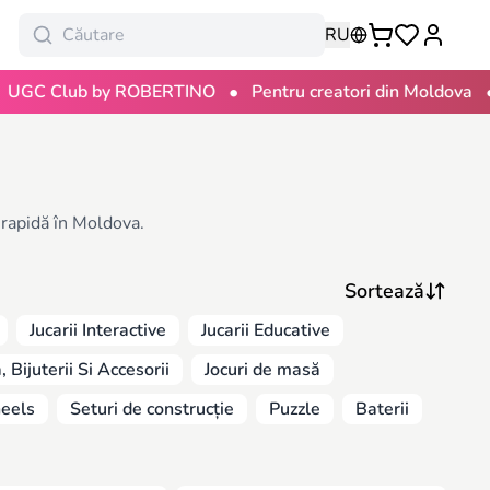
RU
•
•
lub by ROBERTINO
Pentru creatori din Moldova
100 
e rapidă în Moldova.
Jucarii Interactive
Jucarii Educative
 Bijuterii Si Accesorii
Jocuri de masă
eels
Seturi de construcție
Puzzle
Baterii