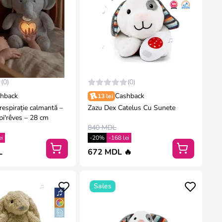
(0)
(0)
hback
Cashback
13 lei
 respirație calmantă –
Zazu Dex Catelus Cu Sunete
pi'rêves – 28 cm
840 MDL
ei
-20%
-168 lei
L
672 MDL 🔥
Sales