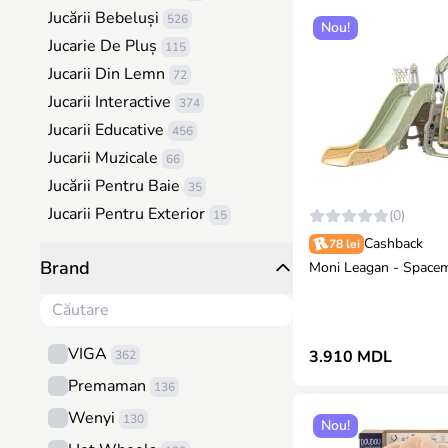
Jucării Bebeluși
526
Nou!
Jucarie De Pluș
115
Jucarii Din Lemn
72
Jucarii Interactive
374
Jucarii Educative
456
Jucarii Muzicale
66
Jucării Pentru Baie
35
Jucarii Pentru Exterior
(0)
15
Cosmetică, Bijuterii Si Accesorii
Cashback
78 lei
Brand
Moni Leagan - Space
7
Jocuri de masă
67
Lămpi Pentru Copii Și Accesorii
De Cameră
76
VIGA
3.910 MDL
362
Tehnică / Transport
148
Premaman
136
Hot Wheels
130
Wenyi
130
Nou!
Seturi de construcție
115