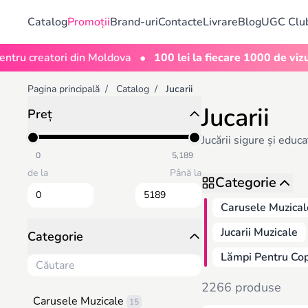
Catalog
Promoții
Brand-uri
Contacte
Livrare
Blog
UGC Clu
•
reatori din Moldova
100 lei la fiecare 1000 de vizualizări
Pagina principală
/
Catalog
/
Jucarii
Jucarii
Preț
Jucării sigure și educ
0
5,189
de la
Până la
Categorie
Carusele Muzical
Jucarii Muzicale
Categorie
Lămpi Pentru Cop
2266 produse
Carusele Muzicale
15