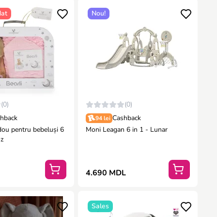
at
Nou!
(0)
(0)
hback
Cashback
94 lei
dou pentru bebeluși 6
Moni Leagan 6 in 1 - Lunar
oz
4.690 MDL
Sales