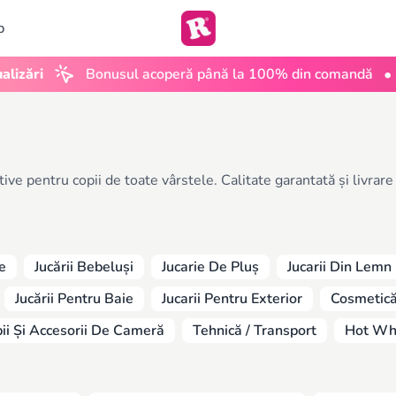
b
•
Bonusul acoperă până la 100% din comandă
UGC C
ative pentru copii de toate vârstele. Calitate garantată și livrar
e
Jucării Bebeluși
Jucarie De Pluș
Jucarii Din Lemn
Jucării Pentru Baie
Jucarii Pentru Exterior
Cosmetică,
ii Și Accesorii De Cameră
Tehnică / Transport
Hot Wh