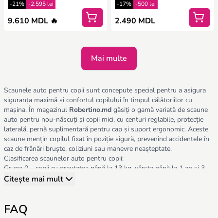
-21%
-2.595 lei
-17%
-500 lei
9.610 MDL 🔥
2.490 MDL
Mai multe
Scaunele auto pentru copii sunt concepute special pentru a asigura
siguranța maximă și confortul copilului în timpul călătoriilor cu
mașina. În magazinul
Robertino.md
găsiți o gamă variată de scaune
auto pentru nou-născuți și copii mici, cu centuri reglabile, protecție
laterală, pernă suplimentară pentru cap și suport ergonomic. Aceste
scaune mențin copilul fixat în poziție sigură, prevenind accidentele în
caz de frânări bruște, coliziuni sau manevre neașteptate.
Clasificarea scaunelor auto pentru copii:
Grupa 0 – copii cu greutatea până la 13 kg, vârsta până la 1 an și 3
luni;
Citește mai mult
Grupa 1 – copii 9-18 kg, între 9 luni și 4 ani;
Grupa 2 – copii 15-25 kg, între 4 și 6 ani;
FAQ
Grupa 3 – copii 22-36 kg, între 4 și 10 ani.
În magazinul
Robertino.md
sunt disponibile modele universale 0-13