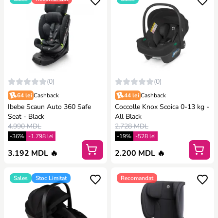
(0)
(0)
64 lei
Cashback
44 lei
Cashback
Ibebe Scaun Auto 360 Safe
Coccolle Knox Scoica 0-13 kg -
Seat - Black
All Black
4.990 MDL
2.728 MDL
-36%
-1.798 lei
-19%
-528 lei
3.192 MDL 🔥
2.200 MDL 🔥
Sales
Stoc Limitat
Recomandat