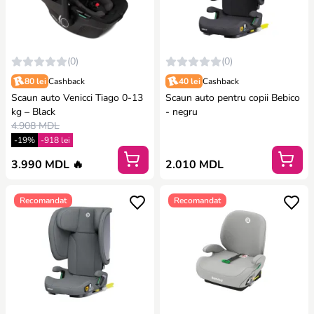
(0)
(0)
80 lei
Cashback
40 lei
Cashback
Scaun auto Venicci Tiago 0-13
Scaun auto pentru copii Bebico
kg – Black
- negru
4.908 MDL
-19%
-918 lei
3.990 MDL 🔥
2.010 MDL
Recomandat
Recomandat