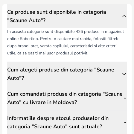
kg, 0-18 kg, 0-25 kg, cu posibilitatea ajustării scaunului pe măsură ce
copilul crește. Părinții pot alege între scaune clasice cu laterale și
Ce produse sunt disponibile in categoria
centuri integrate sau modele tip coș (shell) pentru nou-născuți, care
"Scaune Auto"?
pot fi folosite și pentru transportul manual.
Atunci când alegeți un scaun auto pentru copil, trebuie să țineți cont
In aceasta categorie sunt disponibile 426 produse in magazinul
de:
online Robertino. Pentru o cautare mai rapida, folositi filtrele
Siguranță și protecție
– centuri reglabile, sisteme Isofix, protecție
dupa brand, pret, varsta copilului, caracteristici si alte criterii
laterală și materiale absorbante;
Confort și ergonomie
utile, ca sa gasiti mai usor produsul potrivit.
– scaun moale, suport pentru cap, poziție
corectă a coloanei vertebrale;
Funcționalitate și ajustabilitate
– scaune pliabile, ușor de montat,
Cum alegeti produse din categoria "Scaune
compatibile cu toate autoturismele;
Accesorii suplimentare
– pernă de susținere, huse ușor de curățat,
Auto"?
protecție pentru soare și ploaie.
Scaunele auto pentru copii din
Robertino.md
sunt alese cu atenție
Cum comandati produse din categoria "Scaune
pentru calitate, siguranță și durabilitate. Acestea oferă părinților
liniștea necesară și protecție completă, asigurând că fiecare călătorie
Auto" cu livrare in Moldova?
cu copilul va fi confortabilă și fără riscuri.
Informatiile despre stocul produselor din
categoria "Scaune Auto" sunt actuale?