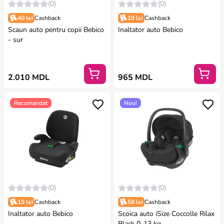
(0)
(0)
40 lei
Cashback
19 lei
Cashback
Scaun auto pentru copii Bebico
Inaltator auto Bebico
- sur
2.010 MDL
965 MDL
Recomandat
Nou!
(0)
(0)
19 lei
Cashback
58 lei
Cashback
Inaltator auto Bebico
Scoica auto iSize Coccolle Rilax
Black 0-13 kg