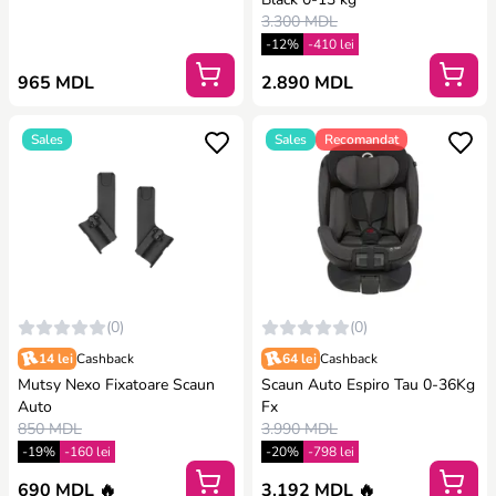
3.300 MDL
-12%
-410 lei
965 MDL
2.890 MDL
Sales
Sales
Recomandat
(0)
(0)
14 lei
Cashback
64 lei
Cashback
Mutsy Nexo Fixatoare Scaun
Scaun Auto Espiro Tau 0-36Kg
Auto
Fx
850 MDL
3.990 MDL
-19%
-160 lei
-20%
-798 lei
690 MDL 🔥
3.192 MDL 🔥