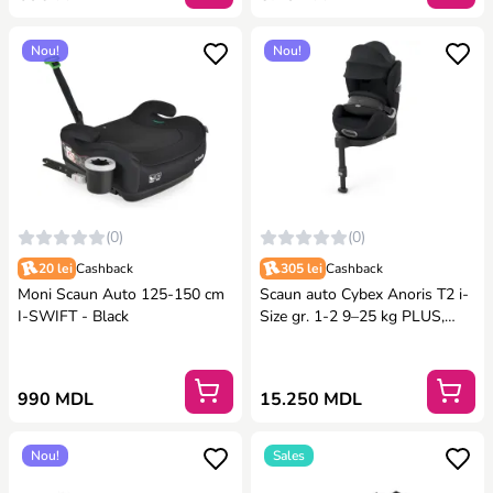
Nou!
Nou!
(0)
(0)
20 lei
Cashback
305 lei
Cashback
Moni Scaun Auto 125-150 cm
Scaun auto Cybex Anoris T2 i-
I-SWIFT - Black
Size gr. 1-2 9–25 kg PLUS,
Sepia Black
990 MDL
15.250 MDL
Nou!
Sales