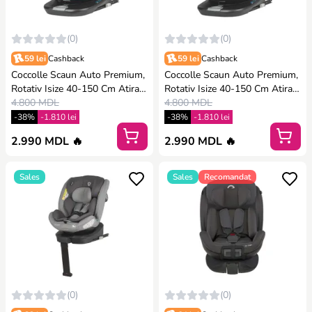
(0)
(0)
59 lei
Cashback
59 lei
Cashback
Coccolle Scaun Auto Premium,
Coccolle Scaun Auto Premium,
Rotativ Isize 40-150 Cm Atira -
Rotativ Isize 40-150 Cm Atira -
Hydra Blue
4.800 MDL
Diamond Black
4.800 MDL
-38%
-1.810 lei
-38%
-1.810 lei
2.990 MDL 🔥
2.990 MDL 🔥
Sales
Sales
Recomandat
(0)
(0)