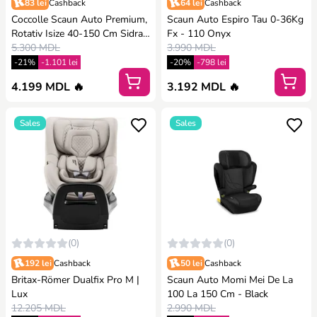
83 lei
Cashback
64 lei
Cashback
Coccolle Scaun Auto Premium,
Scaun Auto Espiro Tau 0-36Kg
Rotativ Isize 40-150 Cm Sidra -
Fx - 110 Onyx
Moonlit Grey
5.300 MDL
3.990 MDL
-21%
-1.101 lei
-20%
-798 lei
4.199 MDL 🔥
3.192 MDL 🔥
Sales
Sales
(0)
(0)
192 lei
Cashback
50 lei
Cashback
Britax-Römer Dualfix Pro M |
Scaun Auto Momi Mei De La
Lux
100 La 150 Cm - Black
12.205 MDL
2.990 MDL