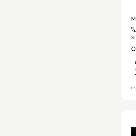
M
St
O
Pot