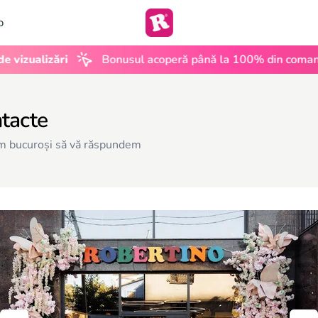
b
•
ualizări
Bonusul acoperă până la 100% din comandă
tacte
 bucuroși să vă răspundem