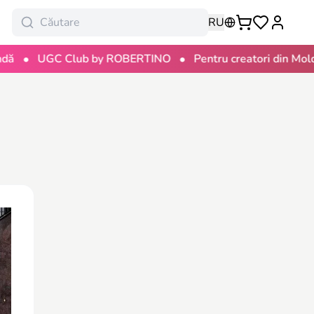
RU
•
UGC Club by ROBERTINO
Pentru creatori din Moldova