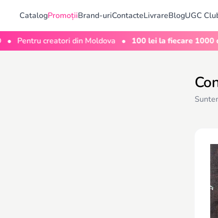
Catalog
Promoții
Brand-uri
Contacte
Livrare
Blog
UGC Clu
•
entru creatori din Moldova
100 lei la fiecare 1000 de viz
Con
Suntem