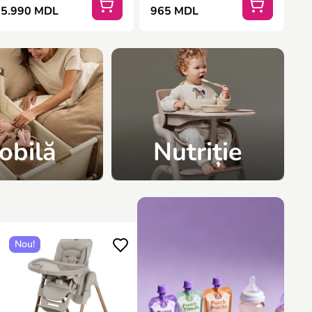
5.990 MDL
965 MDL
obilă
Nutriție
Nou!