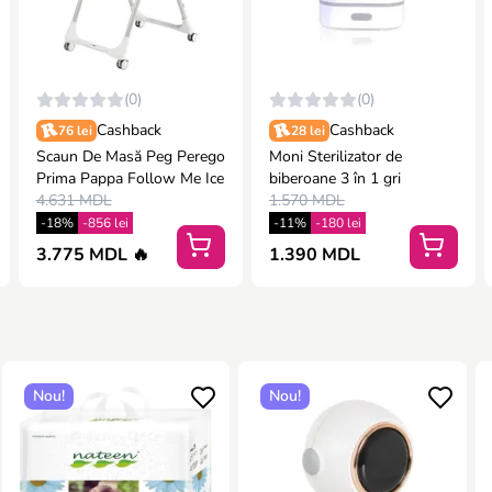
(0)
(0)
Cashback
Cashback
76 lei
28 lei
Scaun De Masă Peg Perego
Moni Sterilizator de
Prima Pappa Follow Me Ice
biberoane 3 în 1 gri
4.631 MDL
1.570 MDL
-18%
-856 lei
-11%
-180 lei
3.775 MDL 🔥
1.390 MDL
Nou!
Nou!