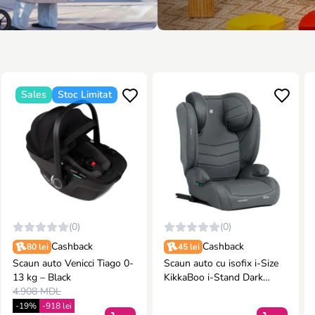
Sales
Stoc Limitat
(0)
(0)
Cashback
Cashback
80 lei
45 lei
Scaun auto Venicci Tiago 0-
Scaun auto cu isofix i-Size
13 kg – Black
KikkaBoo i-Stand Dark
4.908 MDL
Grey, 100-150 cm
-19%
-918 lei