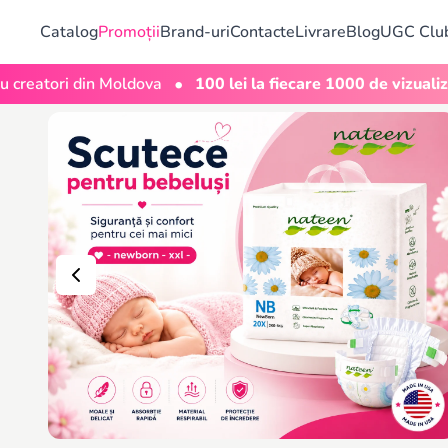
Catalog
Promoții
Brand-uri
Contacte
Livrare
Blog
UGC Clu
•
Moldova
100 lei la fiecare 1000 de vizualizări
Bonusu
Magazin online pentru copii și bebeluși în Moldova