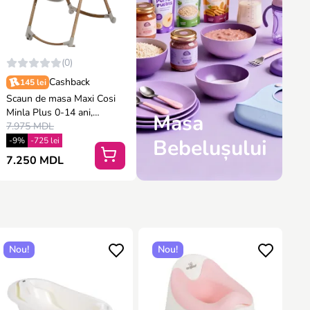
(0)
Cashback
145 lei
Scaun de masa Maxi Cosi
Minla Plus 0-14 ani,
Masa
Elegance Beige
7.975 MDL
Bebelușului
-9%
-725 lei
7.250 MDL
Nou!
Nou!