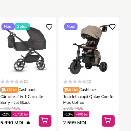
Nou!
Sales
Nou!
(0)
(0)
Cashback
Cashback
120 lei
51 lei
Cărucior 2 în 1 Coccolle
Tricicleta copii Qplay Comfo
Serry - Jet Black
Max Coffee
7.700 MDL
2.999 MDL
-22%
-1.710 lei
-13%
-400 lei
5.990 MDL 🔥
2.599 MDL