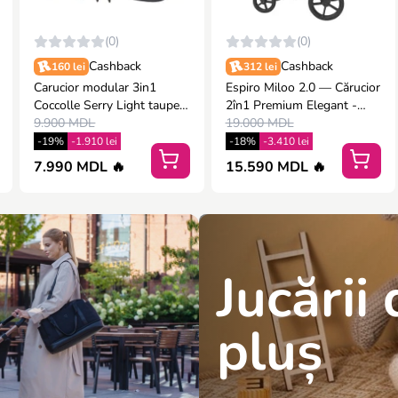
(0)
(0)
Cashback
Cashback
160 lei
312 lei
Carucior modular 3in1
Espiro Miloo 2.0 — Cărucior
Coccolle Serry Light taupe+
2în1 Premium Elegant -
Scoica auto iSize Coccolle
9.900 MDL
Excellent chocolate
19.000 MDL
Knox Greystone
-19%
-1.910 lei
-18%
-3.410 lei
7.990 MDL 🔥
15.590 MDL 🔥
Jucării
pluș