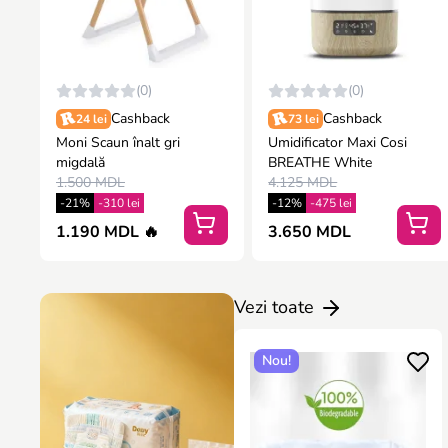
(0)
(0)
Cashback
Cashback
24 lei
73 lei
Moni Scaun înalt gri
Umidificator Maxi Cosi
migdală
BREATHE White
1.500 MDL
4.125 MDL
-21%
-310 lei
-12%
-475 lei
1.190 MDL 🔥
3.650 MDL
Vezi toate
Nou!