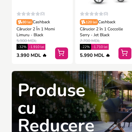
(0)
(0)
Cashback
Cashback
80 lei
120 lei
Cărucior 2 În 1 Momi
Cărucior 2 în 1 Coccolle
Limuru - Black
Serry - Jet Black
5.900 MDL
7.700 MDL
-32%
-1.910 lei
-22%
-1.710 lei
3.990 MDL 🔥
5.990 MDL 🔥
Produse
cu
Reducere