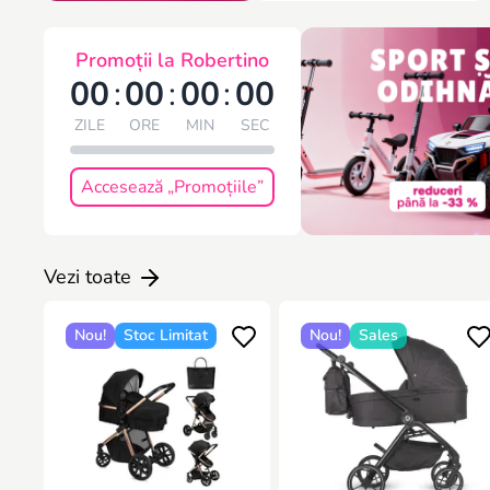
Promoții la Robertino
00
:
00
:
00
:
00
ZILE
ORE
MIN
SEC
Accesează „Promoțiile”
Vezi toate
Nou!
Stoc Limitat
Nou!
Sales