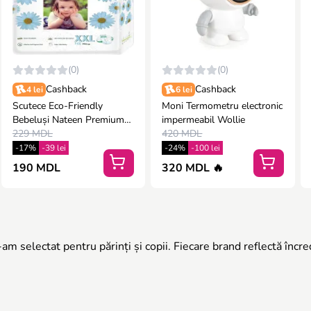
(0)
(0)
Cashback
Cashback
4 lei
6 lei
Scutece Eco-Friendly
Moni Termometru electronic
Bebeluși Nateen Premium
impermeabil Wollie
Nr.6 peste 25 kg (14 buc) |
229 MDL
420 MDL
Protecție XXL &
-17%
-39 lei
-24%
-100 lei
Hipoalergen
190 MDL
320 MDL 🔥
m selectat pentru părinți și copii. Fiecare brand reflectă încre