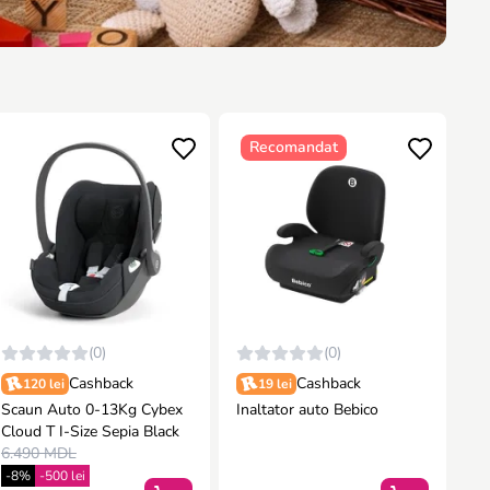
Recomandat
(0)
(0)
Cashback
Cashback
120 lei
19 lei
Scaun Auto 0-13Kg Cybex
Inaltator auto Bebico
Cloud T I-Size Sepia Black
6.490 MDL
-8%
-500 lei