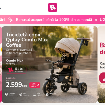
b
•
l acoperă până la 100% din comandă
UGC Club by ROB