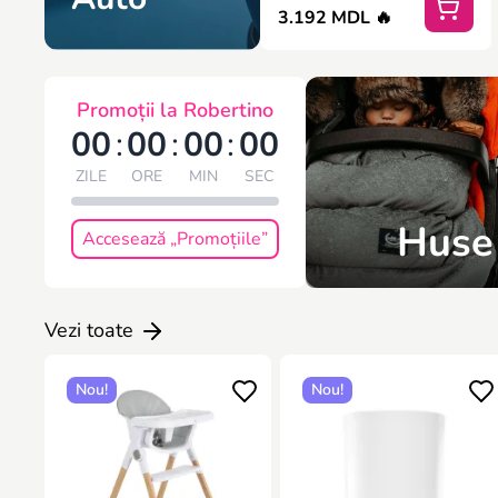
3.192 MDL 🔥
Promoții la Robertino
00
:
00
:
00
:
00
ZILE
ORE
MIN
SEC
Huse
Accesează „Promoțiile”
Vezi toate
Nou!
Nou!