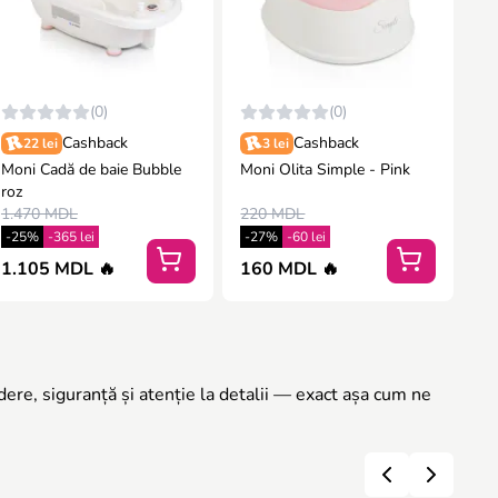
(0)
(0)
Cashback
Cashback
22 lei
3 lei
Moni Cadă de baie Bubble
Moni Olita Simple - Pink
roz
1.470 MDL
220 MDL
-25%
-365 lei
-27%
-60 lei
1.105 MDL 🔥
160 MDL 🔥
dere, siguranță și atenție la detalii — exact așa cum ne