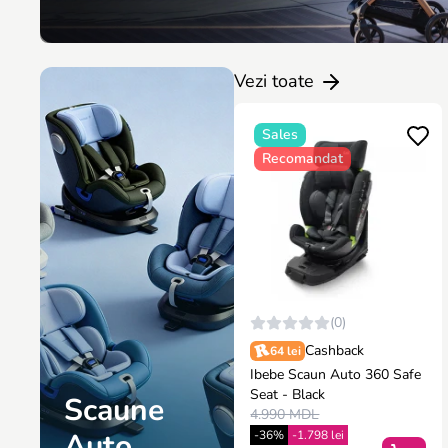
Vezi toate
Sales
Recomandat
(0)
Cashback
64 lei
Ibebe Scaun Auto 360 Safe
Seat - Black
Scaune
4.990 MDL
Auto
-36%
-1.798 lei