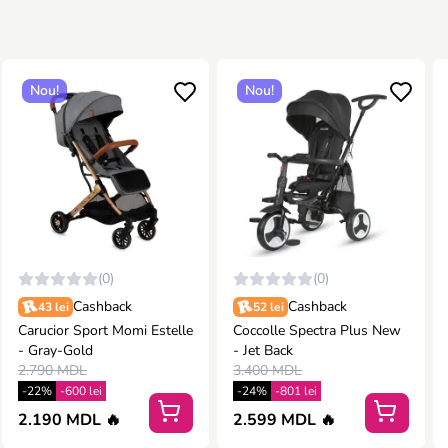
Nou!
Nou!
(0)
(0)
Cashback
Cashback
43 lei
52 lei
Carucior Sport Momi Estelle
Coccolle Spectra Plus New
- Gray-Gold
- Jet Back
2.790 MDL
3.400 MDL
-22%
-600 lei
-24%
-801 lei
2.190 MDL 🔥
2.599 MDL 🔥