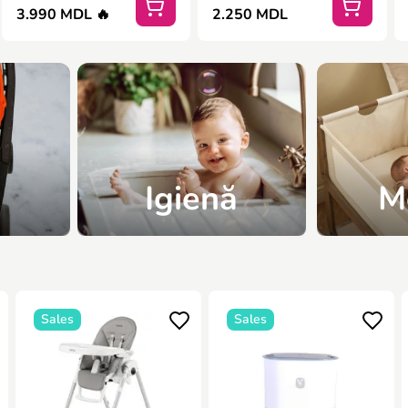
3.990 MDL 🔥
2.250 MDL
Igienă
M
Sales
Sales