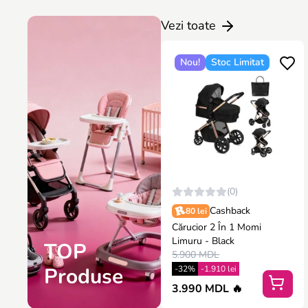
Vezi toate
Nou!
Stoc Limitat
(0)
Cashback
80 lei
Cărucior 2 În 1 Momi
Limuru - Black
TOP
5.900 MDL
Produse
-32%
-1.910 lei
3.990 MDL 🔥