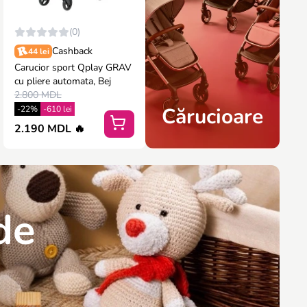
(0)
Cashback
44 lei
Carucior sport Qplay GRAV
cu pliere automata, Bej
2.800 MDL
Cărucioare
-22%
-610 lei
2.190 MDL 🔥
 de