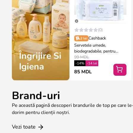
(0)
Cashback
2 lei
Servetele umede,
biodegradabile, pentru
Îngrijire Si
bebelusi, Nateen Premium,
99 MDL
80 bucati
Igiena
-14%
-14 lei
85 MDL
Brand-uri
Pe această pagină descoperi brandurile de top pe care le-a
dorim pentru clienții noștri.
Vezi toate