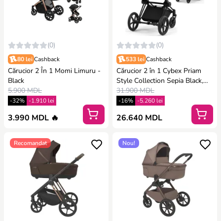
(0)
(0)
80 lei
Cashback
533 lei
Cashback
Cărucior 2 În 1 Momi Limuru -
Cărucior 2 în 1 Cybex Priam
Black
Style Collection Sepia Black,
5.900 MDL
șasiu Matt Black
31.900 MDL
-32%
-1.910 lei
-16%
-5.260 lei
3.990 MDL 🔥
26.640 MDL
Recomandat
Nou!