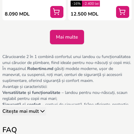
-16%
-2.400 lei
8.090 MDL
12.500 MDL
Mai multe
Cărucioarele 2 în 1 combină confortul unui landou cu funcționalitatea
unui cărucior de plimbare, fiind ideale pentru nou-născuți și copii mici.
În magazinul
Robertino.md
găsiți modele moderne, ușor de
manevrat, cu suspensii, roți mari, centuri de siguranță și accesorii
suplimentare, oferind siguranță și confort maxim.
Avantaje și caracteristici:
Versatilitate și funcționalitate
– landou pentru nou-născuți, scaun
reglabil pentru copii mai mari;
Siguranță și confort
– centuri de siguranță, frâne eficiente, protecție
împotriva intemperiilor;
Citește mai mult
Design ergonomic și practic
– manere reglabile, pliabil ușor, spațiu
de depozitare;
FAQ
Materiale de calitate și durabilitate
– textile moi, huse detașabile,