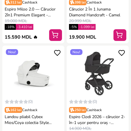
312 lei
Cashback
398 lei
Cashback
Espiro Miloo 2.0 — Cărucior
Cărucior 2 În 1 Junama
2în1 Premium Elegant -
Diamond Handcraft - Camel
Diamond black
19.000 MDL
20.999 MDL
-18%
-3.410 lei
-5%
-1.099 lei
15.590 MDL 🔥
19.900 MDL
Nou!
Nou!
(0)
(0)
162 lei
Cashback
250 lei
Cashback
Landou pliabil Cybex
Espiro Clodi 2026 – cărucior 2-
Mios/Coya colectia Style
în-1 ușor pentru oraș -
Platinum 2026 Off White
TRENDY BLACK
14.900 MDL