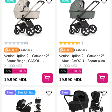
Sales
Sales
(0)
(1)
400 lei
Cashback
400 lei
Cashback
Venicci Upline 2 - Carucior 2/1
Venicci Upline 2 - Carucior 2/1
- Stone Beige , CADOU -
- Aloe , CADOU - Scaun auto
Scaun auto
21.000 MDL
21.000 MDL
-5%
-1.010 lei
-5%
-1.010 lei
19.990 MDL
19.990 MDL
Nou!
Stoc Limitat
Nou!