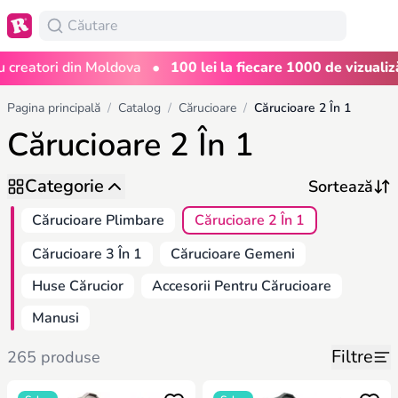
•
eatori din Moldova
100 lei la fiecare 1000 de vizualizări
Pagina principală
/
Catalog
/
Cărucioare
/
Cărucioare 2 În 1
Cărucioare 2 În 1
Categorie
Cărucioare Plimbare
Cărucioare 2 În 1
Cărucioare 3 În 1
Cărucioare Gemeni
Huse Cărucior
Accesorii Pentru Cărucioare
Manusi
Filtre
265 produse