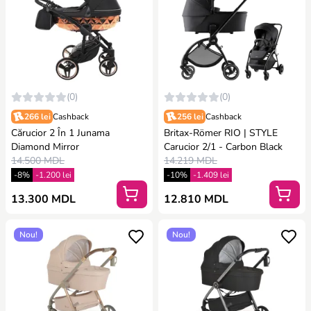
(0)
(0)
266 lei
Cashback
256 lei
Cashback
Cărucior 2 În 1 Junama
Britax-Römer RIO | STYLE
Diamond Mirror
Carucior 2/1 - Carbon Black
14.500 MDL
14.219 MDL
-8%
-1.200 lei
-10%
-1.409 lei
13.300 MDL
12.810 MDL
Nou!
Nou!