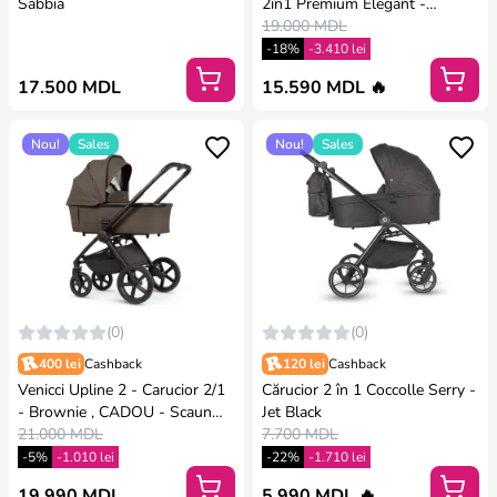
Sabbia
2în1 Premium Elegant -
Cappuccino
19.000 MDL
-18%
-3.410 lei
17.500 MDL
15.590 MDL 🔥
Nou!
Sales
Nou!
Sales
(0)
(0)
400 lei
Cashback
120 lei
Cashback
Venicci Upline 2 - Carucior 2/1
Cărucior 2 în 1 Coccolle Serry -
- Brownie , CADOU - Scaun
Jet Black
auto
21.000 MDL
7.700 MDL
-5%
-1.010 lei
-22%
-1.710 lei
19.990 MDL
5.990 MDL 🔥