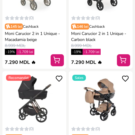
(0)
(0)
145 lei
Cashback
146 lei
Cashback
Moni Carucior 2 in 1 Unique -
Moni Carucior 2 in 1 Unique -
Macadamia beige
Carbon black
8.999 MDL
8.999 MDL
-19%
-1.709 lei
-19%
-1.709 lei
7.290 MDL 🔥
7.290 MDL 🔥
Recomandat
Sales
(0)
(0)