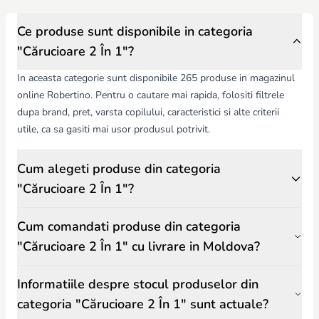
ușor de curățat.
Cărucioarele 2 în 1 din magazinul
Robertino.md
sunt apreciate de
părinți pentru calitate, siguranță și confort, asigurând plimbări
Ce produse sunt disponibile in categoria
relaxante și protejate în orice condiții.
"Cărucioare 2 În 1"?
In aceasta categorie sunt disponibile 265 produse in magazinul
online Robertino. Pentru o cautare mai rapida, folositi filtrele
dupa brand, pret, varsta copilului, caracteristici si alte criterii
utile, ca sa gasiti mai usor produsul potrivit.
Cum alegeti produse din categoria
"Cărucioare 2 În 1"?
Cum comandati produse din categoria
"Cărucioare 2 În 1" cu livrare in Moldova?
Informatiile despre stocul produselor din
categoria "Cărucioare 2 În 1" sunt actuale?