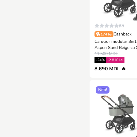
(0)
Cashback
174 lei
Carucior modular 3in1
Aspen Sand Beige cu 
iSize Coccolle Rilax G
11.500 MDL
-24%
-2.810 lei
8.690 MDL 🔥
Nou!