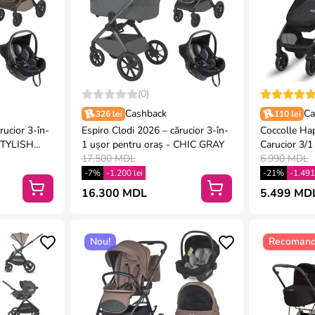
(0)
Cashback
Ca
326 lei
110 lei
rucior 3-în-
Espiro Clodi 2026 – cărucior 3-în-
Coccolle Ha
1 ușor pentru oraș - CHIC GRAY
Carucior 3/1 
17.500 MDL
6.990 MDL
-7%
-1.200 lei
-21%
-1.491
16.300 MDL
5.499 MDL
Nou!
Recomand