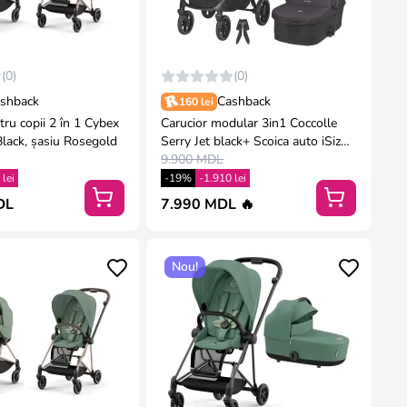
(0)
(0)
shback
Cashback
160 lei
tru copii 2 în 1 Cybex
Carucior modular 3in1 Coccolle
Black, șasiu Rosegold
Serry Jet black+ Scoica auto iSize
Coccolle Knox Greystone
9.900 MDL
 lei
-19%
-1.910 lei
DL
7.990 MDL 🔥
Nou!