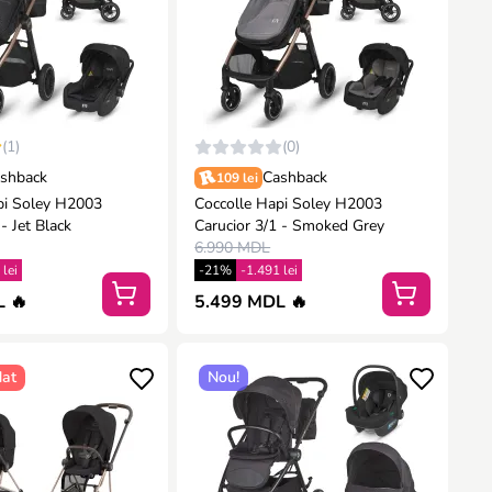
(1)
(0)
shback
Cashback
109 lei
pi Soley H2003
Coccolle Hapi Soley H2003
- Jet Black
Carucior 3/1 - Smoked Grey
6.990 MDL
 lei
-21%
-1.491 lei
 🔥
5.499 MDL 🔥
at
Nou!