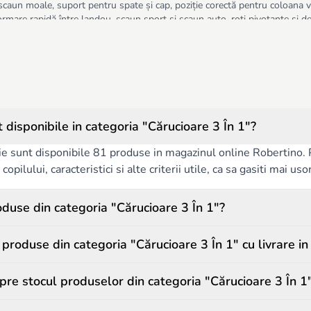
scaun moale, suport pentru spate și cap, poziție corectă pentru coloana v
rmare rapidă între landou, scaun sport și scaun auto, roți pivotante și de
 huse detașabile pentru curățare ușoară, suport pentru pungi și accesorii,
clusă.
ruciorului 3 în 1:
 de vârsta și greutatea copilului;
are și compatibilitatea cu autoturismul;
ipoalergenice și ușor de curățat;
oriile incluse și funcționalitatea suplimentară.
disponibile in categoria "Cărucioare 3 În 1"?
agazinul Robertino.md sunt alese cu atenție pentru calitate, durabilitate ș
are sau călătorie.
ie sunt disponibile 81 produse in magazinul online Robertino. Pe
copilului, caracteristici si alte criterii utile, ca sa gasiti mai us
duse din categoria "Cărucioare 3 În 1"?
roduse din categoria "Cărucioare 3 În 1" cu livrare i
pre stocul produselor din categoria "Cărucioare 3 În 1