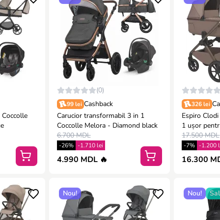
(0)
Cashback
Ca
99 lei
326 lei
 Coccolle
Carucior transformabil 3 in 1
Espiro Clodi
ge
Coccolle Melora - Diamond black
1 ușor pentr
6.700 MDL
FASHIONA
17.500 MDL
-26%
-1.710 lei
-7%
-1.200 l
4.990 MDL 🔥
16.300 M
Nou!
Nou!
Sa