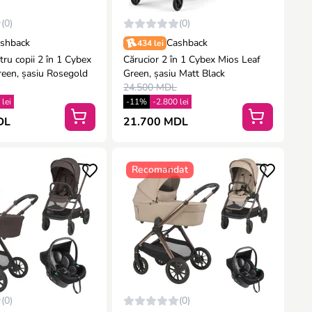
(0)
(0)
shback
Cashback
434 lei
tru copii 2 în 1 Cybex
Cărucior 2 în 1 Cybex Mios Leaf
reen, șasiu Rosegold
Green, șasiu Matt Black
24.500 MDL
 lei
-11%
-2.800 lei
DL
21.700 MDL
Recomandat
(0)
(0)