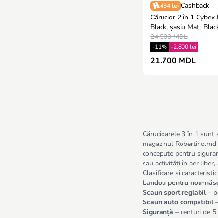
Cashback
434 lei
Cărucior 2 în 1 Cybex
Black, șasiu Matt Blac
24.500 MDL
-11%
-2.800 lei
21.700 MDL
Cărucioarele 3 în 1 sunt s
magazinul Robertino.md gă
concepute pentru siguranță
sau activități în aer libe
Clasificare și caracteristi
Landou pentru nou-născ
Scaun sport reglabil
– po
Scaun auto compatibil
–
Siguranță
– centuri de 5 