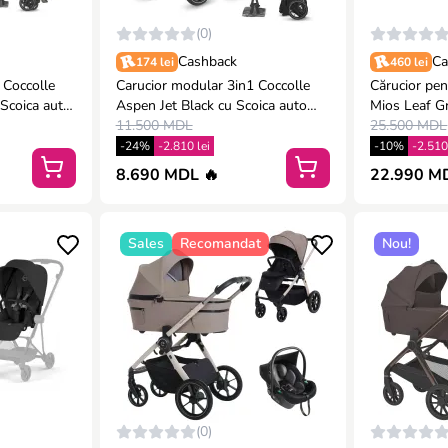
(0)
Cashback
Ca
174 lei
460 lei
 Coccolle
Carucior modular 3in1 Coccolle
Cărucior pen
Scoica auto
Aspen Jet Black cu Scoica auto
Mios Leaf G
reystone
iSize Coccolle Rilax Greystone
11.500 MDL
25.500 MDL
-24%
-2.810 lei
-10%
-2.510
8.690 MDL 🔥
22.990 M
Sales
Recomandat
Nou!
(0)