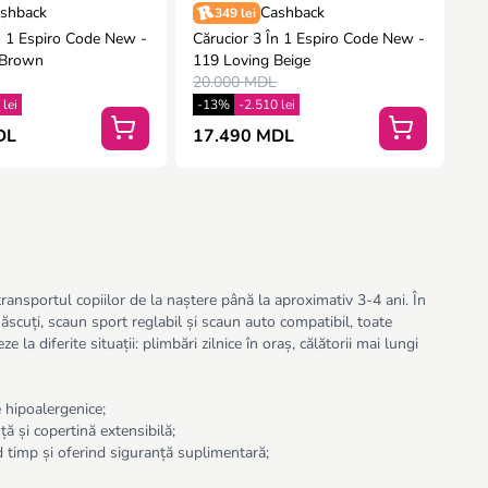
shback
Cashback
349 lei
n 1 Espiro Code New -
Cărucior 3 În 1 Espiro Code New -
 Brown
119 Loving Beige
20.000 MDL
 lei
-13%
-2.510 lei
DL
17.490 MDL
transportul copiilor de la naștere până la aproximativ 3-4 ani. În
scuți, scaun sport reglabil și scaun auto compatibil, toate
a diferite situații: plimbări zilnice în oraș, călătorii mai lungi
e hipoalergenice;
ță și copertină extensibilă;
 timp și oferind siguranță suplimentară;