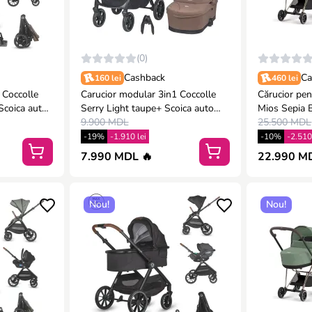
(0)
Cashback
Ca
160 lei
460 lei
 Coccolle
Carucior modular 3in1 Coccolle
Cărucior pen
Scoica auto
Serry Light taupe+ Scoica auto
Mios Sepia 
reystone
iSize Coccolle Knox Greystone
9.900 MDL
25.500 MDL
-19%
-1.910 lei
-10%
-2.510
7.990 MDL 🔥
22.990 M
Nou!
Nou!