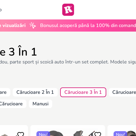
b
•
izări
Bonusul acoperă până la 100% din comandă
U
e 3 În 1
dou, parte sport și scoică auto într-un set complet. Modele sigu
are
Cărucioare 2 În 1
Cărucioare 3 În 1
Cărucioar
Cărucioare
Manusi
Nou!
Nou!