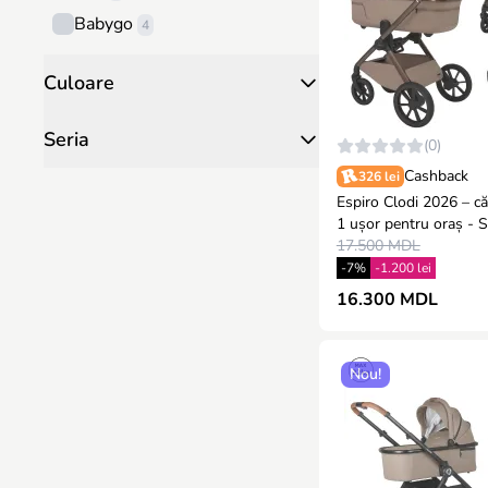
Babygo
4
Graco
1
Culoare
MONI
1
Seria
(0)
Cashback
326 lei
Espiro Clodi 2026 – că
1 ușor pentru oraș - STYLISH
BAIGE
17.500 MDL
-7%
-1.200 lei
16.300 MDL
Nou!