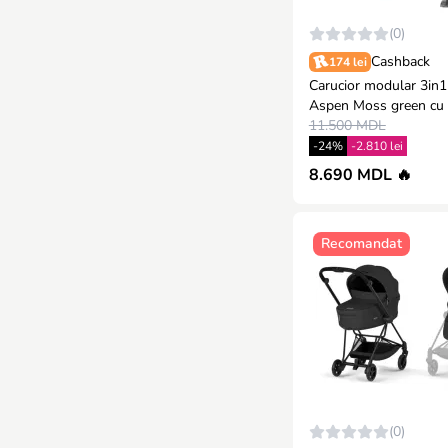
(0)
Cashback
174 lei
Carucior modular 3in1
Aspen Moss green cu 
iSize Coccolle Rilax G
11.500 MDL
-24%
-2.810 lei
8.690 MDL 🔥
Recomandat
(0)