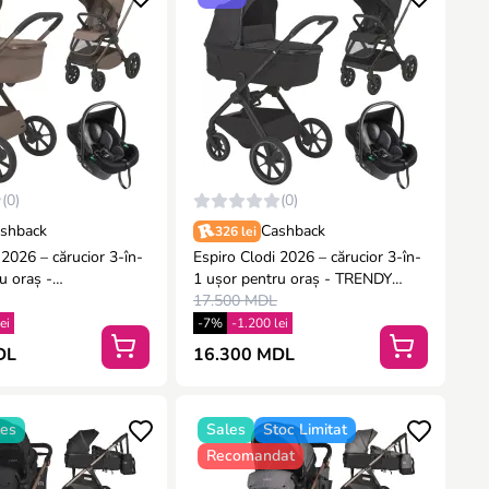
(0)
(0)
shback
Cashback
326 lei
 2026 – cărucior 3-în-
Espiro Clodi 2026 – cărucior 3-în-
u oraș -
1 ușor pentru oraș - TRENDY
BLE BROWN
BLACK
17.500 MDL
ei
-7%
-1.200 lei
DL
16.300 MDL
les
Sales
Stoc Limitat
Recomandat