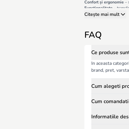
Confort și ergonomie
– 
Funcționalitate
– transfo
Accesorii suplimentare
–
Citește mai mult
geantă pentru scutece in
Sfaturi pentru alegerea că
Alegeți modelul în funcție
FAQ
Verificați sistemul de fix
Optați pentru materiale h
Luați în considerare acces
Ce produse sunt 
Cărucioarele 3 în 1 din m
copilului în fiecare plimb
In aceasta categor
brand, pret, varsta 
Cum alegeti pro
Cum comandati p
Informatiile des