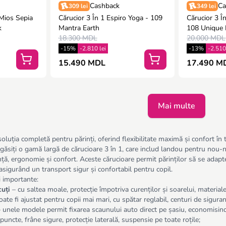
Cashback
Ca
309 lei
349 lei
 Mios Sepia
Cărucior 3 În 1 Espiro Yoga - 109
Cărucior 3 Î
k
Mantra Earth
108 Unique
18.300 MDL
20.000 MDL
-15%
-2.810 lei
-13%
-2.510
15.490 MDL
17.490 M
Mai multe
oluția completă pentru părinți, oferind flexibilitate maximă și confort în 
siți o gamă largă de cărucioare 3 în 1, care includ landou pentru nou-nă
, ergonomie și confort. Aceste cărucioare permit părinților să se adapteze l
r, asigurând un transport sigur și confortabil pentru copil.
ci importante:
uți
– cu saltea moale, protecție împotriva curenților și soarelui, material
ate fi ajustat pentru copii mai mari, cu spătar reglabil, centuri de siguran
 unele modele permit fixarea scaunului auto direct pe șasiu, economisind
puncte, frâne sigure, protecție laterală, suspensie pe toate roțile;