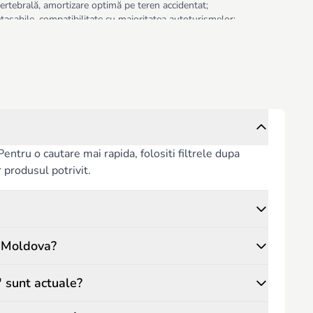
ertebrală, amortizare optimă pe teren accidentat;
tașabile, compatibilitate cu majoritatea autoturismelor;
 copertină extensibilă pentru protecție împotriva ploii și soarelui,
i siguranță, asigurând părinților liniștea necesară și confortul
ntru o cautare mai rapida, folositi filtrele dupa
or produsul potrivit.
n Moldova?
" sunt actuale?