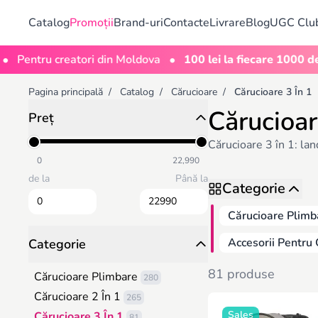
Catalog
Promoții
Brand-uri
Contacte
Livrare
Blog
UGC Clu
•
tru creatori din Moldova
100 lei la fiecare 1000 de vizual
Pagina principală
/
Catalog
/
Cărucioare
/
Cărucioare 3 În 1
Cărucioar
Preț
Cărucioare 3 în 1: lan
0
22,990
de la
Până la
Categorie
Cărucioare Plimb
Accesorii Pentru 
Categorie
81 produse
Cărucioare Plimbare
280
Cărucioare 2 În 1
265
Sales
Cărucioare 3 În 1
81