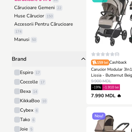
Cărucioare Gemeni
22
Huse Cărucior
150
Accesorii Pentru Cărucioare
174
Manusi
50
(0)
Brand
Cashback
159 lei
Carucior Modular 3In1
Espiro
17
Lissia - Butternut Bei
9.900 MDL
Coccolle
17
-19%
-1.910 lei
Bexa
14
7.990 MDL 🔥
KikkaBoo
10
Cybex
6
Nou!
Tako
6
Joie
5