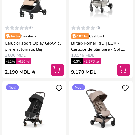
(0)
(0)
44 lei
Cashback
183 lei
Cashback
Carucior sport Qplay GRAV cu
Britax-Römer RIO | LUX -
pliere automata, Bej
Carucior de plimbare - Soft
2.800 MDL
Taupe
10.546 MDL
-22%
-610 lei
-13%
-1.376 lei
2.190 MDL 🔥
9.170 MDL
Nou!
Nou!