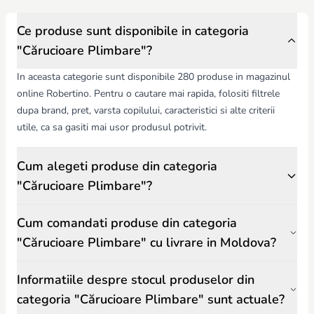
terenurile.
Cărucioarele de plimbare din magazinul
Robertino.md
sunt apreciate
de părinți pentru calitate, durabilitate și confort, fiind ideale pentru
Ce produse sunt disponibile in categoria
plimbări, călătorii sau vacanțe.
"Cărucioare Plimbare"?
In aceasta categorie sunt disponibile 280 produse in magazinul
online Robertino. Pentru o cautare mai rapida, folositi filtrele
dupa brand, pret, varsta copilului, caracteristici si alte criterii
utile, ca sa gasiti mai usor produsul potrivit.
Cum alegeti produse din categoria
"Cărucioare Plimbare"?
Cum comandati produse din categoria
"Cărucioare Plimbare" cu livrare in Moldova?
Informatiile despre stocul produselor din
categoria "Cărucioare Plimbare" sunt actuale?