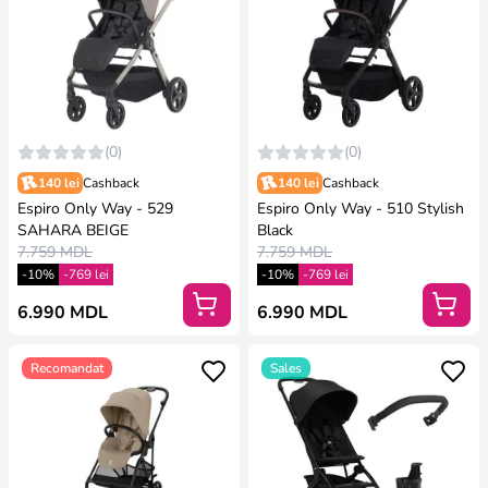
(0)
(0)
140 lei
Cashback
140 lei
Cashback
Espiro Only Way - 529
Espiro Only Way - 510 Stylish
SAHARA BEIGE
Black
7.759 MDL
7.759 MDL
-10%
-769 lei
-10%
-769 lei
6.990 MDL
6.990 MDL
Recomandat
Sales