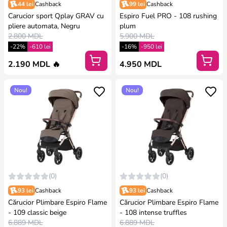
44 lei
Cashback
99 lei
Cashback
Carucior sport Qplay GRAV cu
Espiro Fuel PRO - 108 rushing
pliere automata, Negru
plum
2.800 MDL
5.900 MDL
-22%
-610 lei
-16%
-950 lei
2.190 MDL 🔥
4.950 MDL
Nou!
Nou!
(0)
(0)
93 lei
Cashback
93 lei
Cashback
Cărucior Plimbare Espiro Flame
Cărucior Plimbare Espiro Flame
- 109 classic beige
- 108 intense truffles
6.889 MDL
6.889 MDL