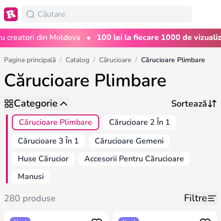
•
eatori din Moldova
100 lei la fiecare 1000 de vizualizări
Pagina principală
/
Catalog
/
Cărucioare
/
Cărucioare Plimbare
Cărucioare Plimbare
Categorie
Cărucioare Plimbare
Cărucioare 2 În 1
Cărucioare 3 În 1
Cărucioare Gemeni
Huse Cărucior
Accesorii Pentru Cărucioare
Manusi
Filtre
280 produse