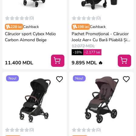
(0)
(0)
228 lei
Cashback
198 lei
Cashback
Cărucior sport Cybex Melio
Pachet Promoțional - Cărucior
Carbon Almond Beige
Joolz Aer+ Cu Bară Pliabilă Și
Suport De Pahar Incluse, Space
12.072 MDL
Black
-18%
-2.177 lei
11.400 MDL
9.895 MDL 🔥
Nou!
Nou!
(0)
(0)