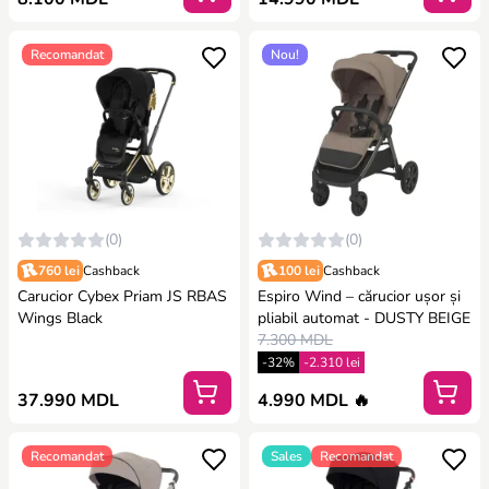
Recomandat
Nou!
(0)
(0)
760 lei
Cashback
100 lei
Cashback
Carucior Cybex Priam JS RBAS
Espiro Wind – cărucior ușor și
Wings Black
pliabil automat - DUSTY BEIGE
7.300 MDL
-32%
-2.310 lei
37.990 MDL
4.990 MDL 🔥
Recomandat
Sales
Recomandat