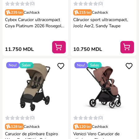
(0)
(0)
235 lei
Cashback
215 lei
Cashback
Cybex Carucior ultracompact
Cărucior sport ultracompact,
Coya Platinum 2026 Rosegold
Joolz Aer2, Sandy Taupe
colectia Sepia black
11.750 MDL
10.750 MDL
Nou!
Sales
Nou!
Sales
(0)
(0)
128 lei
Cashback
120 lei
Cashback
Carucior de plimbare Espiro
Venicci Vero Carucior de