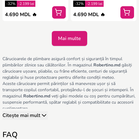
-32%
-2.199 lei
-32%
-2.199 lei
4.690 MDL 🔥
4.690 MDL 🔥
Mai multe
Cărucioarele de plimbare asigură confort și siguranță în timpul
plimbărilor zilnice sau călătoriilor. În magazinul
Robertino.md
găsiți
cărucioare ușoare, pliabile, cu frâne eficiente, centuri de siguranță
reglabile și huse protectoare pentru diferite condiții meteo.
Aceste cărucioare permit părinților să manevreze ușor și să
transporte copilul confortabil, protejându-l de șocuri și intemperii. În
magazinul
Robertino.md
veți găsi modele cu coș pentru cumpărături,
suspensie performantă, spătar reglabil și compatibilitate cu accesorii
suplimentare.
La alegerea căruciorului de plimbare, țineți cont de:
Citește mai mult
Siguranță și stabilitate
– frâne eficiente, centuri și protecții.
Confort
– saltea moale, spătar reglabil, protecție solară și pluș.
FAQ
Funcționalitate
– pliabil, ușor de transportat, potrivit pentru toate