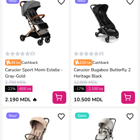
Nou!
Nou!
(0)
(0)
43 lei
Cashback
210 lei
Cashback
Carucior Sport Momi Estelle -
Carucior Bugaboo Butterfly 2
Gray-Gold
Heritage Black
2.790 MDL
12.600 MDL
-22%
-600 lei
-17%
-2.100 lei
2.190 MDL 🔥
10.500 MDL
Nou!
Sales