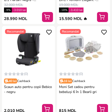
Nachtschwarz Pushchair +
32.000 MDL
Diamond black
19.000 MDL
Carrycot
-9%
-3.010 lei
-18%
-3.410 lei
28.990 MDL
15.590 MDL 🔥
Recomandat
Recomandat
(0)
(0)
40 lei
Cashback
16 lei
Cashback
Scaun auto pentru copii Bebico
Moni Set cadou pentru
- negru
bebeluși 6 în 1 Bearli gri
2.010 MDL
815 MDL