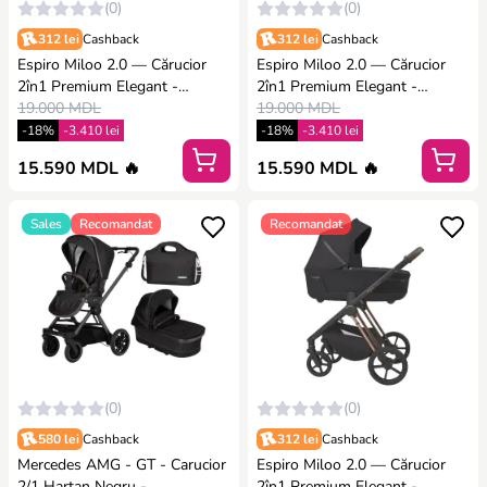
(0)
(0)
312 lei
Cashback
312 lei
Cashback
Espiro Miloo 2.0 — Cărucior
Espiro Miloo 2.0 — Cărucior
2în1 Premium Elegant -
2în1 Premium Elegant -
Excellent chocolate
19.000 MDL
Cappuccino
19.000 MDL
-18%
-3.410 lei
-18%
-3.410 lei
15.590 MDL 🔥
15.590 MDL 🔥
Sales
Recomandat
Recomandat
(0)
(0)
580 lei
Cashback
312 lei
Cashback
Mercedes AMG - GT - Carucior
Espiro Miloo 2.0 — Cărucior
2/1 Hartan Negru -
2în1 Premium Elegant -