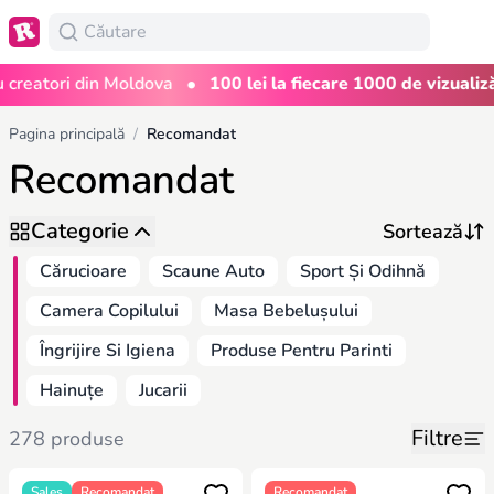
•
eatori din Moldova
100 lei la fiecare 1000 de vizualizări
Pagina principală
/
Recomandat
Recomandat
Categorie
Cărucioare
Scaune Auto
Sport Și Odihnă
Camera Copilului
Masa Bebelușului
Îngrijire Si Igiena
Produse Pentru Parinti
Hainuțe
Jucarii
Filtre
278 produse
Sales
Recomandat
Recomandat