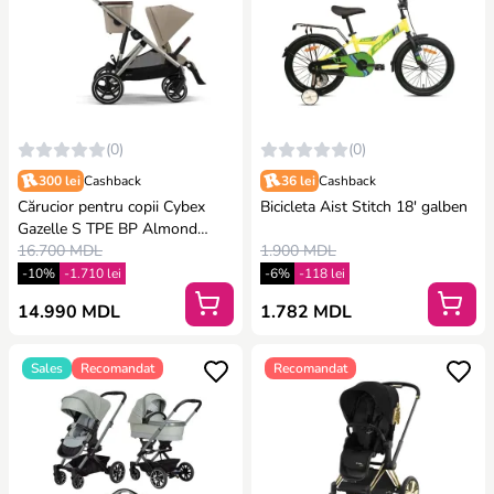
(0)
(0)
300 lei
Cashback
36 lei
Cashback
Сărucior pentru copii Cybex
Bicicleta Aist Stitch 18′ galben
Gazelle S TPE BP Almond
Beige
16.700 MDL
1.900 MDL
-10%
-1.710 lei
-6%
-118 lei
14.990 MDL
1.782 MDL
Sales
Recomandat
Recomandat