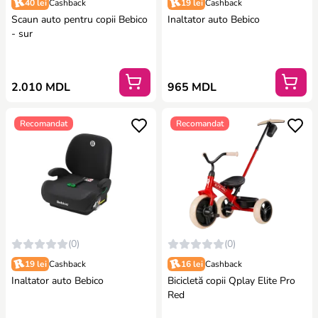
40 lei
Cashback
19 lei
Cashback
Scaun auto pentru copii Bebico
Inaltator auto Bebico
- sur
2.010 MDL
965 MDL
Recomandat
Recomandat
(0)
(0)
19 lei
Cashback
16 lei
Cashback
Inaltator auto Bebico
Bicicletă copii Qplay Elite Pro
Red