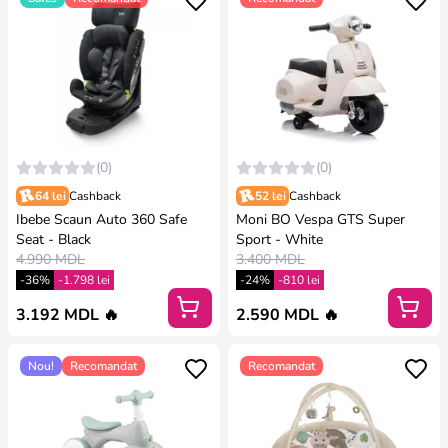
(0)
(0)
64 lei
Cashback
52 lei
Cashback
Ibebe Scaun Auto 360 Safe
Moni BO Vespa GTS Super
Seat - Black
Sport - White
4.990 MDL
3.400 MDL
-36%
-1.798 lei
-24%
-810 lei
3.192 MDL 🔥
2.590 MDL 🔥
Nou!
Recomandat
Recomandat