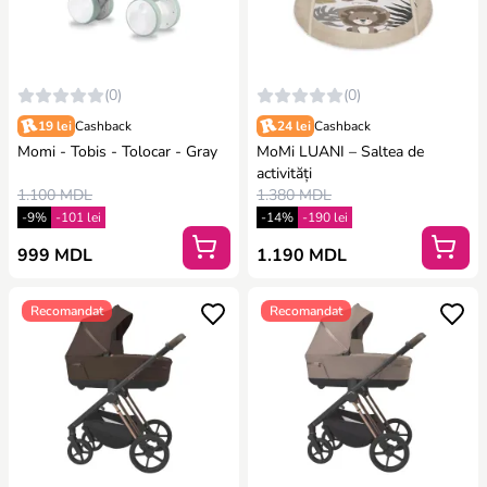
(0)
(0)
19 lei
Cashback
24 lei
Cashback
Momi - Tobis - Tolocar - Gray
MoMi LUANI – Saltea de
activități
1.100 MDL
1.380 MDL
-9%
-101 lei
-14%
-190 lei
999 MDL
1.190 MDL
Recomandat
Recomandat