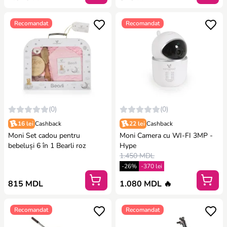
Recomandat
Recomandat
(0)
(0)
16 lei
Cashback
22 lei
Cashback
Moni Set cadou pentru
Moni Camera cu WI-FI 3MP -
bebeluși 6 în 1 Bearli roz
Hype
1.450 MDL
-26%
-370 lei
815 MDL
1.080 MDL 🔥
Recomandat
Recomandat