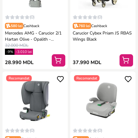
(0)
(0)
580 lei
Cashback
760 lei
Cashback
Mercedes AMG - Carucior 2/1
Carucior Cybex Priam JS RBAS
Hartan Olive - Opalith -
Wings Black
Pushchair & Carrycot
32.000 MDL
-9%
-3.010 lei
28.990 MDL
37.990 MDL
Recomandat
Recomandat
(0)
(0)