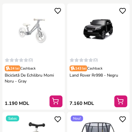
(0)
(0)
24 lei
Cashback
143 lei
Cashback
Bicicletă De Echilibru Momi
Land Rover Rr998 - Negru
Noru - Gray
1.190 MDL
7.160 MDL
Sales
Nou!