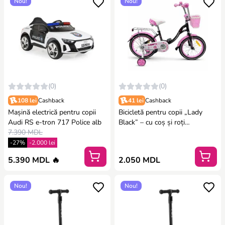
Nou!
Nou!
(0)
(0)
108 lei
Cashback
41 lei
Cashback
Mașină electrică pentru copii
Bicicletă pentru copii „Lady
Audi RS e-tron 717 Police alb
Black” – cu coș și roți
7.390 MDL
detașabile, roti - 16"
-27%
-2.000 lei
5.390 MDL 🔥
2.050 MDL
Nou!
Nou!