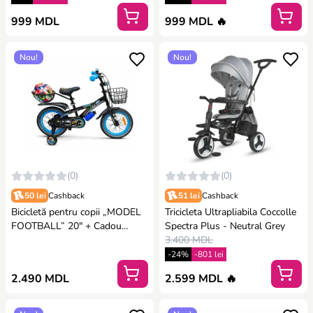
999 MDL
999 MDL 🔥
Nou!
Nou!
(0)
(0)
50 lei
Cashback
51 lei
Cashback
Bicicletă pentru copii „MODEL
Tricicleta Ultrapliabila Coccolle
FOOTBALL” 20" + Cadou
Spectra Plus - Neutral Grey
minge
3.400 MDL
-24%
-801 lei
2.490 MDL
2.599 MDL 🔥