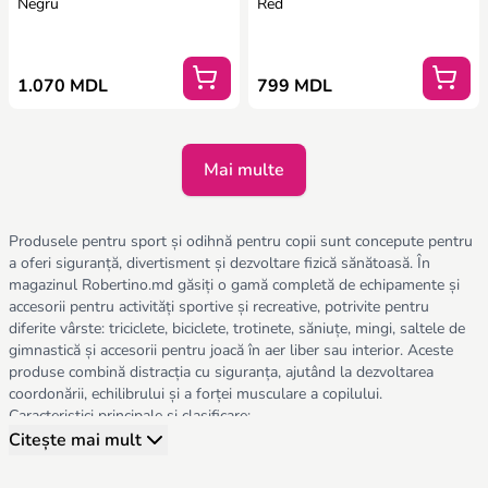
Negru
Red
1.070 MDL
799 MDL
Mai multe
Produsele pentru sport și odihnă pentru copii sunt concepute pentru
a oferi siguranță, divertisment și dezvoltare fizică sănătoasă. În
magazinul Robertino.md găsiți o gamă completă de echipamente și
accesorii pentru activități sportive și recreative, potrivite pentru
diferite vârste: triciclete, biciclete, trotinete, săniuțe, mingi, saltele de
gimnastică și accesorii pentru joacă în aer liber sau interior. Aceste
produse combină distracția cu siguranța, ajutând la dezvoltarea
coordonării, echilibrului și a forței musculare a copilului.
Caracteristici principale și clasificare:
Siguranță maximă – materiale rezistente, protecții și centuri pentru
Citește mai mult
prevenirea accidentelor;
Ergonomie și confort – mânere ajustabile, șezuturi confortabile,