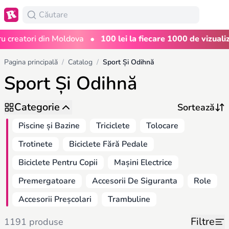
•
reatori din Moldova
100 lei la fiecare 1000 de vizualizări
Pagina principală
/
Catalog
/
Sport Și Odihnă
Sport Și Odihnă
Categorie
Piscine și Bazine
Triciclete
Tolocare
Trotinete
Biciclete Fără Pedale
Biciclete Pentru Copii
Mașini Electrice
Premergatoare
Accesorii De Siguranta
Role
Accesorii Preșcolari
Trambuline
Filtre
1191 produse