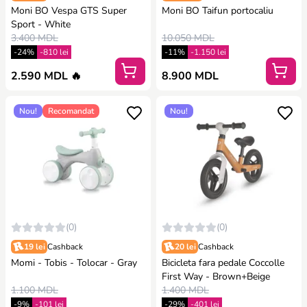
Moni BO Vespa GTS Super
Moni BO Taifun portocaliu
Sport - White
3.400 MDL
10.050 MDL
-24%
-810 lei
-11%
-1.150 lei
2.590 MDL 🔥
8.900 MDL
Nou!
Recomandat
Nou!
(0)
(0)
19 lei
Cashback
20 lei
Cashback
Momi - Tobis - Tolocar - Gray
Bicicleta fara pedale Coccolle
First Way - Brown+Beige
1.100 MDL
1.400 MDL
-9%
-101 lei
-29%
-401 lei