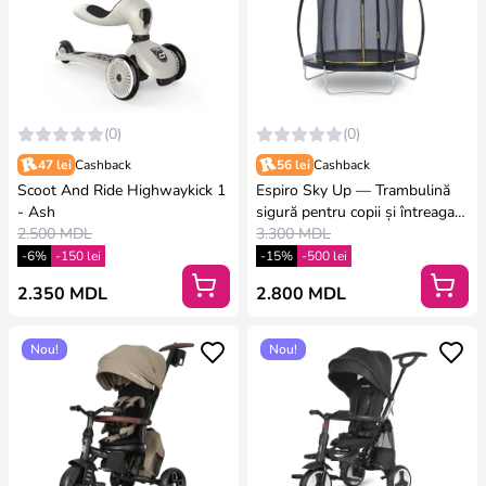
(0)
(0)
47 lei
Cashback
56 lei
Cashback
Scoot And Ride Highwaykick 1
Espiro Sky Up — Trambulină
- Ash
sigură pentru copii și întreaga
2.500 MDL
familie, 244 cm
3.300 MDL
-6%
-150 lei
-15%
-500 lei
2.350 MDL
2.800 MDL
Nou!
Nou!