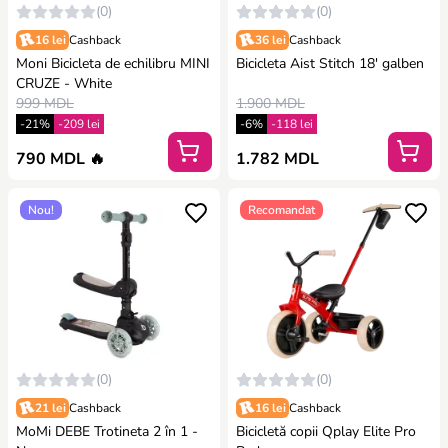
(0)
(0)
16 lei
Cashback
36 lei
Cashback
Moni Bicicleta de echilibru MINI
Bicicleta Aist Stitch 18′ galben
CRUZE - White
999 MDL
1.900 MDL
-21%
-209 lei
-6%
-118 lei
790 MDL 🔥
1.782 MDL
Nou!
Recomandat
(0)
(0)
21 lei
Cashback
16 lei
Cashback
MoMi DEBE Trotineta 2 în 1 -
Bicicletă copii Qplay Elite Pro