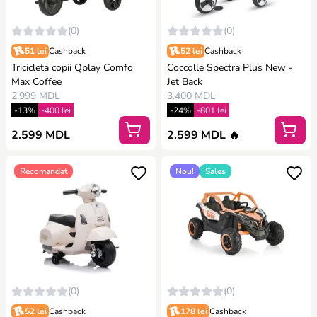
(0)
(0)
51 lei
Cashback
52 lei
Cashback
Tricicleta copii Qplay Comfo
Coccolle Spectra Plus New -
Max Coffee
Jet Back
2.999 MDL
3.400 MDL
-13%
-400 lei
-24%
-801 lei
2.599 MDL
2.599 MDL 🔥
Recomandat
Nou!
Sales
(0)
(0)
52 lei
Cashback
178 lei
Cashback