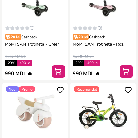
(0)
(0)
20 lei
Cashback
20 lei
Cashback
MoMi SAN Trotineta - Green
MoMi SAN Trotineta - Roz
1.390 MDL
1.390 MDL
-29%
-400 lei
-29%
-400 lei
990 MDL 🔥
990 MDL 🔥
Nou!
Promo
Recomandat