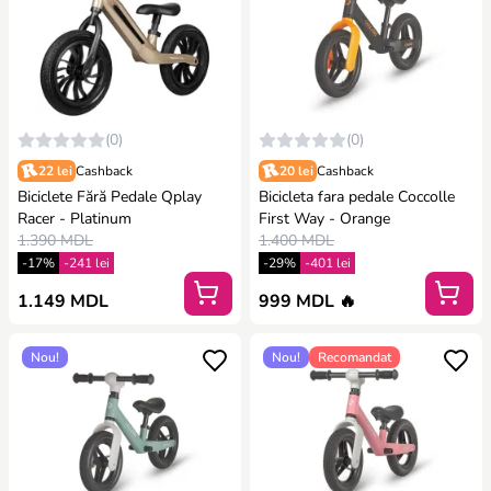
(0)
(0)
22 lei
Cashback
20 lei
Cashback
Biciclete Fără Pedale Qplay
Bicicleta fara pedale Coccolle
Racer - Platinum
First Way - Orange
1.390 MDL
1.400 MDL
-17%
-241 lei
-29%
-401 lei
1.149 MDL
999 MDL 🔥
Nou!
Nou!
Recomandat