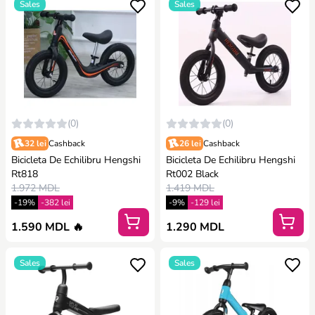
Sales
Sales
(0)
(0)
32 lei
Cashback
26 lei
Cashback
Bicicleta De Echilibru Hengshi
Bicicleta De Echilibru Hengshi
Rt818
Rt002 Black
1.972 MDL
1.419 MDL
-19%
-382 lei
-9%
-129 lei
1.590 MDL 🔥
1.290 MDL
Sales
Sales