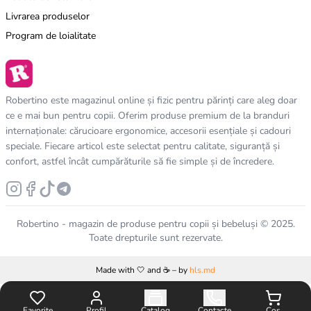
Livrarea produselor
Program de loialitate
Robertino este magazinul online și fizic pentru părinți care aleg doar
ce e mai bun pentru copii. Oferim produse premium de la branduri
internaționale: cărucioare ergonomice, accesorii esențiale și cadouri
speciale. Fiecare articol este selectat pentru calitate, siguranță și
confort, astfel încât cumpărăturile să fie simple și de încredere.
Robertino - magazin de produse pentru copii și bebeluși © 2025.
Toate drepturile sunt rezervate.
Made with 🤍 and ☕️ – by
hls.md
Favorite
Profil
Catalog
Contacte
Coș