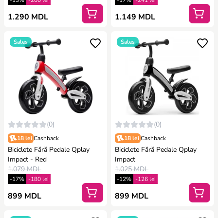
-13%
-200 lei
-17%
-241 lei
1.290 MDL
1.149 MDL
Sales
Sales
(0)
(0)
18 lei
Cashback
18 lei
Cashback
Biciclete Fără Pedale Qplay
Biciclete Fără Pedale Qplay
Impact - Red
Impact
1.079 MDL
1.025 MDL
-17%
-180 lei
-12%
-126 lei
899 MDL
899 MDL