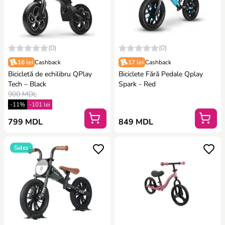
(0)
(0)
16 lei
Cashback
17 lei
Cashback
Bicicletă de echilibru QPlay
Biciclete Fără Pedale Qplay
Tech – Black
Spark - Red
900 MDL
-11%
-101 lei
799 MDL
849 MDL
Sales