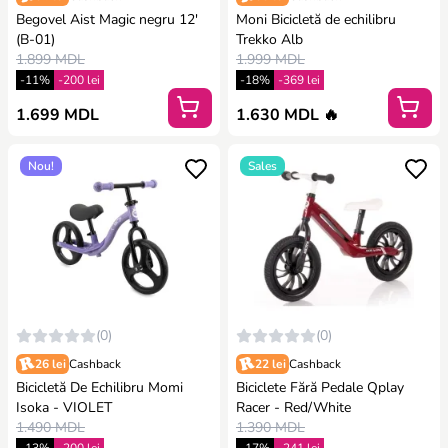
Begovel Aist Magic negru 12′
Moni Bicicletă de echilibru
(B-01)
Trekko Alb
1.899 MDL
1.999 MDL
-11%
-200 lei
-18%
-369 lei
1.699 MDL
1.630 MDL 🔥
Nou!
Sales
(0)
(0)
26 lei
Cashback
22 lei
Cashback
Bicicletă De Echilibru Momi
Biciclete Fără Pedale Qplay
Isoka - VIOLET
Racer - Red/White
1.490 MDL
1.390 MDL