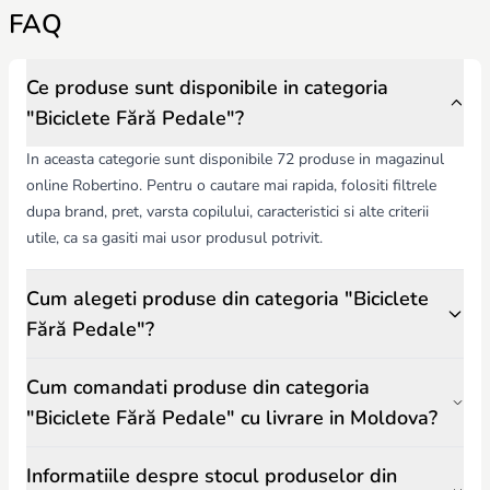
FAQ
Ergonomie – înălțimea șeii și ghidonului, greutate redusă pentru
control ușor.
Dezvoltare – ajută la echilibru, coordonare și încredere înainte de
bicicleta cu pedale.
Ce produse sunt disponibile in categoria
Design – culori atractive, forme prietenoase, stimularea interesului
"Biciclete Fără Pedale"?
copilului.
Bicicletele fără pedale de la Robertino.md sunt atent selectate pentru
In aceasta categorie sunt disponibile 72 produse in magazinul
siguranță, durabilitate și dezvoltare fizică, oferind copiilor distracție,
online Robertino. Pentru o cautare mai rapida, folositi filtrele
exercițiu și învățare.
dupa brand, pret, varsta copilului, caracteristici si alte criterii
utile, ca sa gasiti mai usor produsul potrivit.
Cum alegeti produse din categoria "Biciclete
Fără Pedale"?
Cum comandati produse din categoria
"Biciclete Fără Pedale" cu livrare in Moldova?
Informatiile despre stocul produselor din