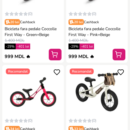
(0)
(0)
20 lei
Cashback
20 lei
Cashback
Bicicleta fara pedale Coccolle
Bicicleta fara pedale Coccolle
First Way - Green+Beige
First Way - Pink+Beige
1.400 MDL
1.400 MDL
-29%
-401 lei
-29%
-401 lei
999 MDL 🔥
999 MDL 🔥
Recomandat
Recomandat
(0)
(0)
34 lei
Cashback
33 lei
Cashback