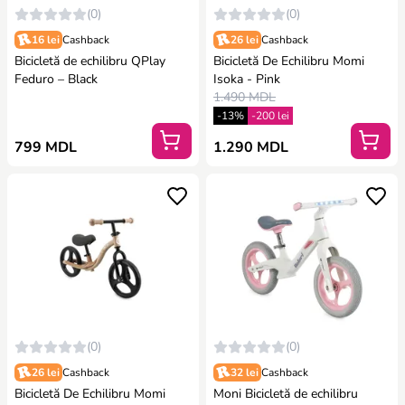
(0)
(0)
16 lei
Cashback
26 lei
Cashback
Bicicletă de echilibru QPlay
Bicicletă De Echilibru Momi
Feduro – Black
Isoka - Pink
1.490 MDL
-13%
-200 lei
799 MDL
1.290 MDL
(0)
(0)
26 lei
Cashback
32 lei
Cashback
Bicicletă De Echilibru Momi
Moni Bicicletă de echilibru