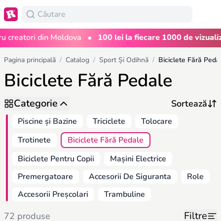
•
reatori din Moldova
100 lei la fiecare 1000 de vizualizări
Pagina principală
/
Catalog
/
Sport Și Odihnă
/
Biciclete Fără Peda
Biciclete Fără Pedale
Categorie
Piscine și Bazine
Triciclete
Tolocare
Trotinete
Biciclete Fără Pedale
Biciclete Pentru Copii
Mașini Electrice
Premergatoare
Accesorii De Siguranta
Role
Accesorii Preșcolari
Trambuline
Filtre
72 produse