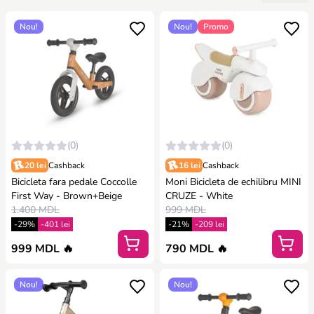
Nou!
Nou!
Promo
(0)
(0)
20 lei
Cashback
16 lei
Cashback
Bicicleta fara pedale Coccolle
Moni Bicicleta de echilibru MINI
First Way - Brown+Beige
CRUZE - White
1.400 MDL
999 MDL
-29%
-401 lei
-21%
-209 lei
999 MDL 🔥
790 MDL 🔥
Nou!
Nou!