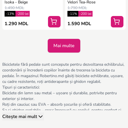
Isoka - Beige
Velori Tea-Rose
1.490 MDL
1.790 MDL
-13%
-200 lei
-11%
-200 lei
1.290 MDL
1.590 MDL
Mai multe
Bicicletele fără pedale sunt concepute pentru dezvoltarea echilibrului,
coordonării și încrederii copiilor înainte de trecerea la bicicleta cu
pedale. În magazinul Robertino.md găsiți biciclete echilibrate, ușoare,
cu cadre rezistente, roți antiderapante și ghidon reglabil.
Tipuri și caracteristici:
Biciclete din lemn sau metal – ușoare și durabile, potrivite pentru
exterior și interior.
Roți din cauciuc sau EVA – absorb șocurile și oferă stabilitate.
Șa și ghidon reglabile – cresc împreună cu copilul, pentru confort și
siguranță.
Citește mai mult
Atunci când alegeți o bicicletă fără pedale, trebuie să țineți cont de:
Siguranță – frâne ușor de folosit, roți stabile, materiale non-toxice.