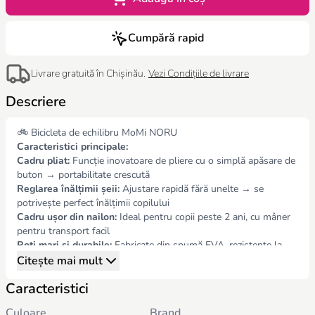
Cumpără rapid
Livrare gratuită în Chișinău.
Vezi Condițiile de livrare
Descriere
🚲 Bicicleta de echilibru MoMi NORU
Caracteristici principale:
Cadru pliat:
Funcție inovatoare de pliere cu o simplă apăsare de
buton → portabilitate crescută
Reglarea înălțimii șeii:
Ajustare rapidă fără unelte → se
potrivește perfect înălțimii copilului
Cadru ușor din nailon:
Ideal pentru copii peste 2 ani, cu mâner
pentru transport facil
Roți mari și durabile:
Fabricate din spumă EVA, rezistente la
perforare și abraziune (12”)
Citește mai mult
Fără blocare a direcției ghidonului:
Siguranță sporită →
Caracteristici
ghidonul se pliază în caz de împiedicare
Culori pastelate:
Disponibil în gri deschis, roz și galben
Culoare
Brand