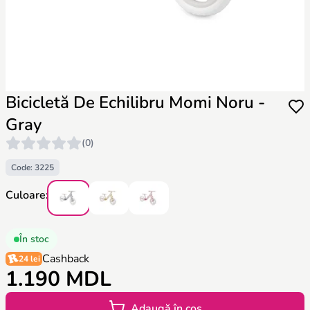
Bicicletă De Echilibru Momi Noru -
Gray
(0)
Code: 3225
Culoare:
În stoc
Cashback
24 lei
1.190 MDL
Adaugă în coș