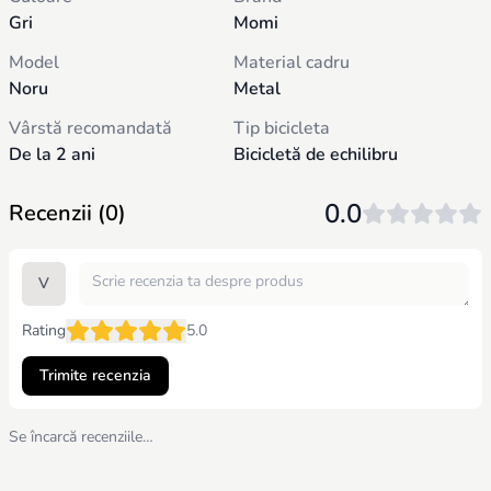
Gri
Momi
Model
Material cadru
Noru
Metal
Vârstă recomandată
Tip bicicleta
De la 2 ani
Bicicletă de echilibru
Diametru roți
Dimensiuni (L x l x H)
0.0
Recenzii (0)
12 inch
78 x 35 x 49 cm
Greutate bicicletă
Înălțime recomandată șa
V
Aproximativ 3.6 kg
35-45 cm
Tip anvelope
Rating
5.0
Fără aer (foam)
Trimite recenzia
Se încarcă recenziile…