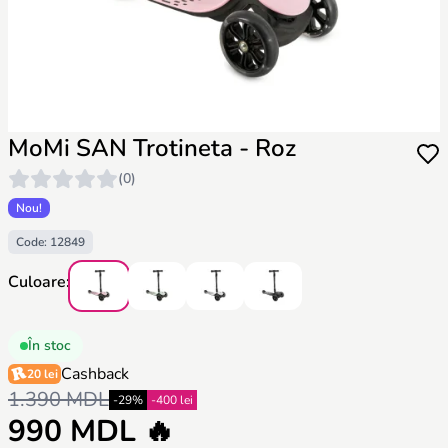
MoMi SAN Trotineta - Roz
(0)
Nou!
Code: 12849
Culoare:
În stoc
Cashback
20 lei
1.390 MDL
-29%
-400 lei
990 MDL 🔥