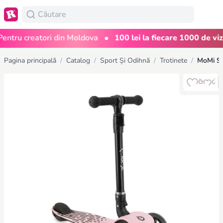
•
ru creatori din Moldova
100 lei la fiecare 1000 de vizual
Pagina principală
/
Catalog
/
Sport Și Odihnă
/
Trotinete
/
MoMi SA