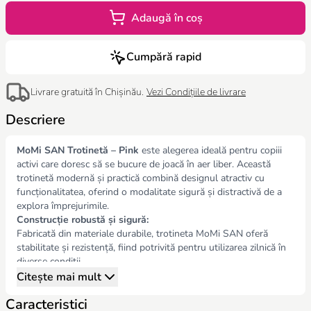
Adaugă în coș
Cumpără rapid
Livrare gratuită în Chișinău.
Vezi Condițiile de livrare
Descriere
MoMi SAN Trotinetă – Pink
este alegerea ideală pentru copiii
activi care doresc să se bucure de joacă în aer liber. Această
trotinetă modernă și practică combină designul atractiv cu
funcționalitatea, oferind o modalitate sigură și distractivă de a
explora împrejurimile.
Construcție robustă și sigură:
Fabricată din materiale durabile, trotineta MoMi SAN oferă
stabilitate și rezistență, fiind potrivită pentru utilizarea zilnică în
diverse condiții.
Design ergonomic:
Citește mai mult
Ghidonul este conceput pentru a oferi o priză confortabilă și
Caracteristici
control precis, ideal pentru mâinile mici ale copiilor.