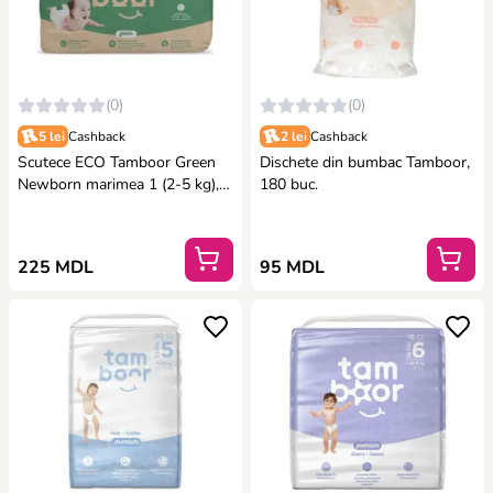
(0)
(0)
5 lei
Cashback
2 lei
Cashback
Scutece ECO Tamboor Green
Dischete din bumbac Tamboor,
Newborn marimea 1 (2-5 kg),
180 buc.
41 buc.
225 MDL
95 MDL