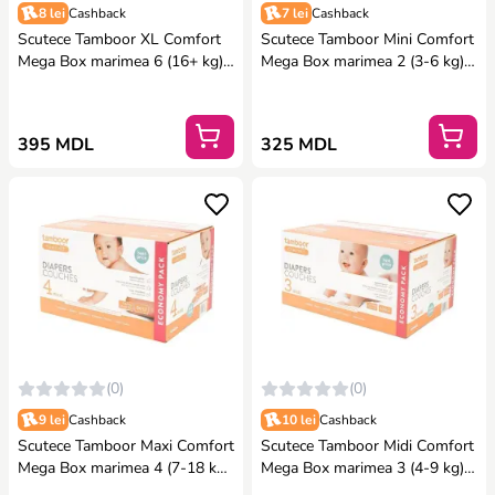
8 lei
Cashback
7 lei
Cashback
Scutece Tamboor XL Comfort
Scutece Tamboor Mini Comfort
Mega Box marimea 6 (16+ kg),
Mega Box marimea 2 (3-6 kg),
62 buc.
70 buc.
395 MDL
325 MDL
(0)
(0)
9 lei
Cashback
10 lei
Cashback
Scutece Tamboor Maxi Comfort
Scutece Tamboor Midi Comfort
Mega Box marimea 4 (7-18 kg),
Mega Box marimea 3 (4-9 kg),
86 buc.
104 buc.