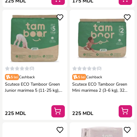
225 MDL
175 MDL
(0)
(0)
5 lei
Cashback
5 lei
Cashback
Scutece ECO Tamboor Green
Scutece ECO Tamboor Green
Junior marimea 5 (11-25 kg),
Mini marimea 2 (3-6 kg), 32
23 buc.
buc.
225 MDL
225 MDL