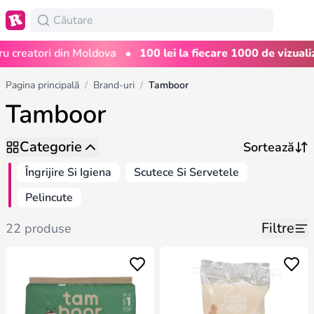
•
eatori din Moldova
100 lei la fiecare 1000 de vizualizări
Pagina principală
/
Brand-uri
/
Tamboor
Tamboor
Categorie
Îngrijire Si Igiena
Scutece Si Servetele
Pelincute
Filtre
22 produse