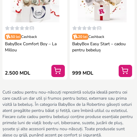
(0)
(0)
50 lei
Cashback
20 lei
Cashback
BabyBox Comfort Boy – La
BabyBox Easy Start – cadou
Millou
pentru bebeluș
2.500 MDL
999 MDL
Cutii cadou pentru nou-născuți reprezintă soluția ideală pentru cei
care caută un dar util și frumos pentru botez, externare sau prima
vizită la bebeluș. În categoria BabyBox de la Robertino găsești seturi
atent pregătite pentru băiat și fetiță, care îmbină utilul cu esteticul.
Fiecare cutie cadou pentru bebeluși conține produse esențiale pentru
primele luni de viață: body-uri, biberoane, suzete, jucării de pluș,
șosete și alte accesorii pentru nou-născuți. Toate produsele sunt
alese cu grijă, punând accent pe confort și siguranță.