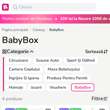
•
Pentru creatori din Moldova
100 lei la fiecare 1000 de viz
Pagina principală
/
Catalog
/
BabyBox
BabyBox
Categorie
Cărucioare
Scaune Auto
Sport Și Odihnă
Camera Copilului
Masa Bebelușului
Îngrijire Si Igiena
Produse Pentru Parinti
Hainuțe
Jucarii
Vouchere
BabyBox
Filtre
4 produse