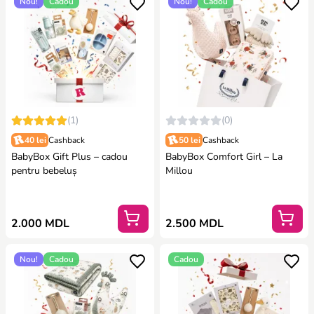
Nou!
Cadou
Nou!
Cadou
(1)
(0)
40 lei
Cashback
50 lei
Cashback
BabyBox Gift Plus – cadou
BabyBox Comfort Girl – La
pentru bebeluș
Millou
2.000 MDL
2.500 MDL
Nou!
Cadou
Cadou