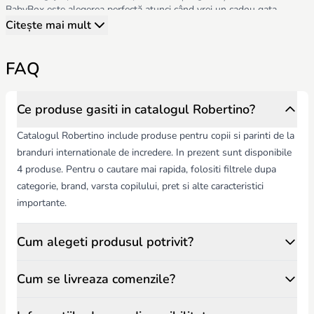
BabyBox este alegerea perfectă atunci când vrei un cadou gata
pregătit. Nu mai este nevoie să alegi separat produsele sau să le
Citește mai mult
ambalezi — totul vine într-o prezentare elegantă, potrivită pentru
nași, rude sau prieteni.
FAQ
Categoria include cutii cadou în diferite dimensiuni și bugete — de la
variante compacte până la seturi extinse. Astfel, poți alege ușor
opțiunea potrivită în funcție de preferințe.
Seturile BabyBox pentru bebeluși sunt un cadou practic, modern și
Ce produse gasiti in catalogul Robertino?
apreciat, ideal pentru orice ocazie specială.
Catalogul Robertino include produse pentru copii si parinti de la
branduri internationale de incredere. In prezent sunt disponibile
4 produse. Pentru o cautare mai rapida, folositi filtrele dupa
categorie, brand, varsta copilului, pret si alte caracteristici
importante.
Cum alegeti produsul potrivit?
Cum se livreaza comenzile?