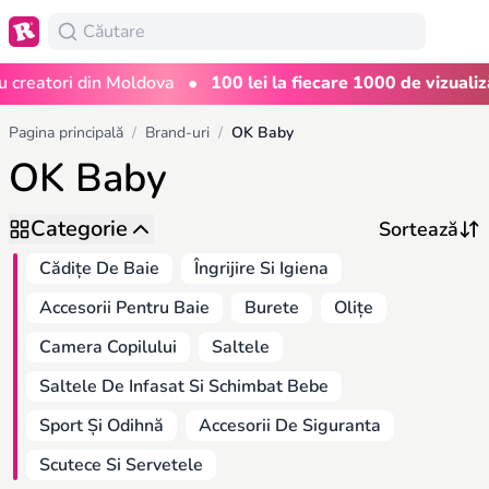
•
eatori din Moldova
100 lei la fiecare 1000 de vizualizări
Pagina principală
/
Brand-uri
/
OK Baby
OK Baby
Categorie
Cădițe De Baie
Îngrijire Si Igiena
Accesorii Pentru Baie
Burete
Olițe
Camera Copilului
Saltele
Saltele De Infasat Si Schimbat Bebe
Sport Și Odihnă
Accesorii De Siguranta
Scutece Si Servetele