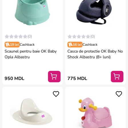
(0)
(0)
19 lei
Cashback
16 lei
Cashback
Scaunel pentru baie OK Baby
Casca de protectie OK Baby No
Opla Albastru
Shock Albastru (8+ luni)
950 MDL
775 MDL