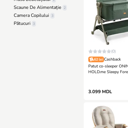
Scaune De Alimentație
2
Camera Copilului
3
Pătucuri
3
(0)
Cashback
62 lei
Patut co-sleeper ONI
HOLD.me Sleepy Fore
3.099 MDL