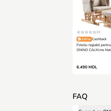
(0)
Cashback
130 lei
Fotoliu reglabil pentru
ONINO CALM.me Natu
cu suport de picioare i
6.490 MDL
FAQ