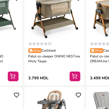
(0)
Cashback
Cas
76 lei
70 lei
NO
Patut co-sleeper ONINO NEST.me
Patut co-sl
st
Misty Taupe
DREAM.me M
3.799 MDL
3.499 MD