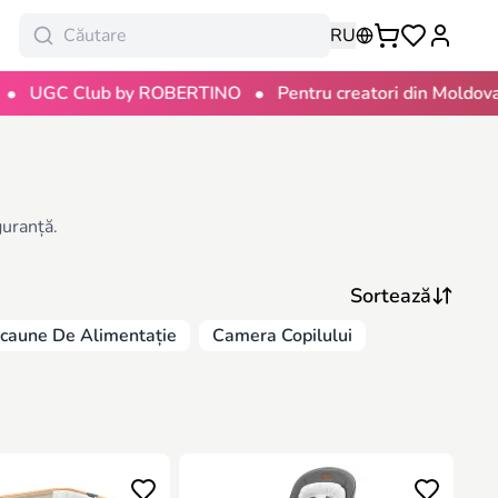
RU
•
•
UGC Club by ROBERTINO
Pentru creatori din Moldova
guranță.
caune De Alimentație
Camera Copilului