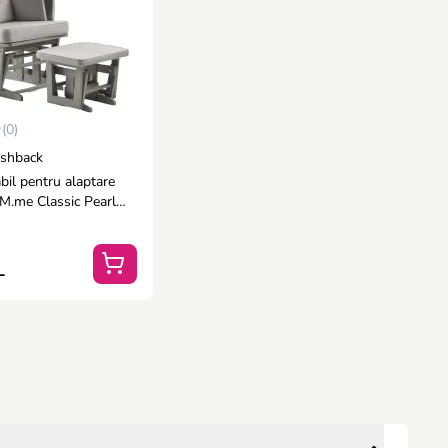
(0)
shback
abil pentru alaptare
.me Classic Pearl
rt de picioare inclus
L