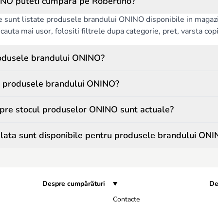
NO puteti cumpara pe Robertino?
e sunt listate produsele brandului ONINO disponibile in magazin
auta mai usor, folositi filtrele dupa categorie, pret, varsta copilu
odusele brandului ONINO?
a produsele brandului ONINO?
spre stocul produselor ONINO sunt actuale?
lata sunt disponibile pentru produsele brandului ON
Despre cumpărături
De
Contacte