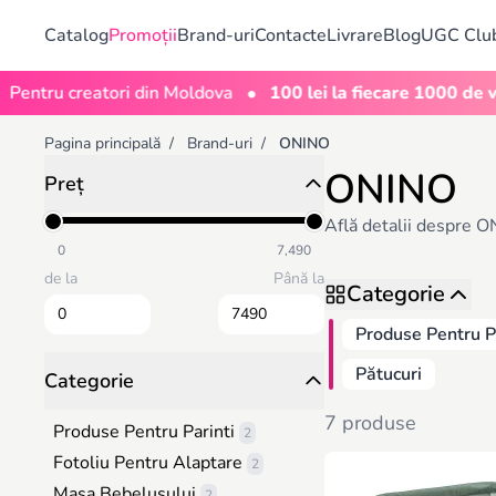
Catalog
Promoții
Brand-uri
Contacte
Livrare
Blog
UGC Clu
•
ntru creatori din Moldova
100 lei la fiecare 1000 de vizua
Pagina principală
/
Brand-uri
/
ONINO
ONINO
Preț
Află detalii despre O
0
7,490
de la
Până la
Categorie
Produse Pentru P
Pătucuri
Categorie
7 produse
Produse Pentru Parinti
2
Fotoliu Pentru Alaptare
2
Masa Bebelușului
2