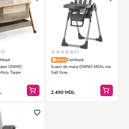
(0)
(0)
hback
Cashback
50 lei
eeper ONINO
Scaun de masa ONINO MEAL.me
isty Taupe
Salt Grey
L
2.490 MDL