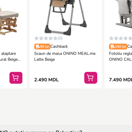
(0)
Cashback
Ca
50 lei
150 lei
 alaptare
Scaun de masa ONINO MEAL.me
Fotoliu regl
ral Beige
Latte Beige
ONINO CALM
nclus
Gray cu supo
2.490 MDL
7.490 MD