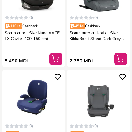
(0)
(0)
110 lei
Cashback
45 lei
Cashback
Scaun auto i-Size Nuna AACE
Scaun auto cu isofix i-Size
LX Caviar (100-150 cm)
KikkaBoo i-Stand Dark Grey,
100-150 cm
5.490 MDL
2.250 MDL
(0)
(0)