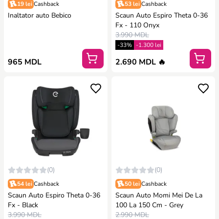
19 lei
Cashback
53 lei
Cashback
Inaltator auto Bebico
Scaun Auto Espiro Theta 0-36
Fx - 110 Onyx
3.990 MDL
-33%
-1.300 lei
965 MDL
2.690 MDL 🔥
(0)
(0)
54 lei
Cashback
50 lei
Cashback
Scaun Auto Espiro Theta 0-36
Scaun Auto Momi Mei De La
Fx - Black
100 La 150 Cm - Grey
3.990 MDL
2.990 MDL