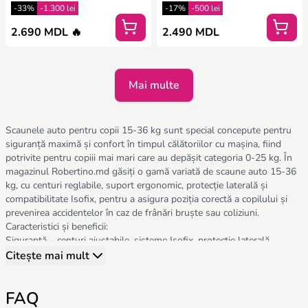
-33%
-1.300 lei
-17%
-500 lei
2.690 MDL 🔥
2.490 MDL
Mai multe
Scaunele auto pentru copii 15-36 kg sunt special concepute pentru
siguranță maximă și confort în timpul călătoriilor cu mașina, fiind
potrivite pentru copiii mai mari care au depășit categoria 0-25 kg. În
magazinul Robertino.md găsiți o gamă variată de scaune auto 15-36
kg, cu centuri reglabile, suport ergonomic, protecție laterală și
compatibilitate Isofix, pentru a asigura poziția corectă a copilului și
prevenirea accidentelor în caz de frânări bruște sau coliziuni.
Caracteristici și beneficii:
Siguranță – centuri ajustabile, sisteme Isofix, protecție laterală,
materiale absorbante pentru impact.
Citește mai mult
Confort – scaun moale, suport pentru cap și spate, poziție corectă a
coloanei vertebrale.
FAQ
Funcționalitate – ușor de montat și de reglat pe măsură ce copilul