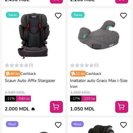
Sales
Sales
(0)
(0)
40 lei
Cashback
21 lei
Cashback
Scaun Auto Affix Stargazer
Inaltator auto Graco Max i-Size
Iron
2.540 MDL
1.260 MDL
-21%
-540 lei
-17%
-210 lei
2.000 MDL 🔥
1.050 MDL
Nou!
Nou!