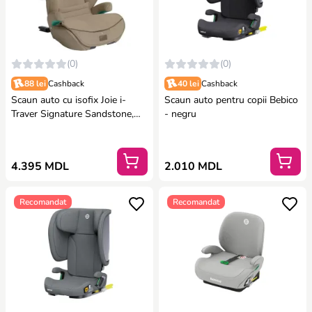
(0)
(0)
88 lei
Cashback
40 lei
Cashback
Scaun auto cu isofix Joie i-
Scaun auto pentru copii Bebico
Traver Signature Sandstone,
- negru
100 - 150 cm
4.395 MDL
2.010 MDL
Recomandat
Recomandat