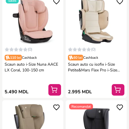
Sales
(0)
(0)
110 lei
Cashback
60 lei
Cashback
Scaun auto i-Size Nuna AACE
Scaun auto cu isofix i-Size
LX Coral, 100-150 cm
Petite&Mars Flex Pro i-Size
Caramel Brown, 100-150 cm
5.490 MDL
2.995 MDL
Recomandat