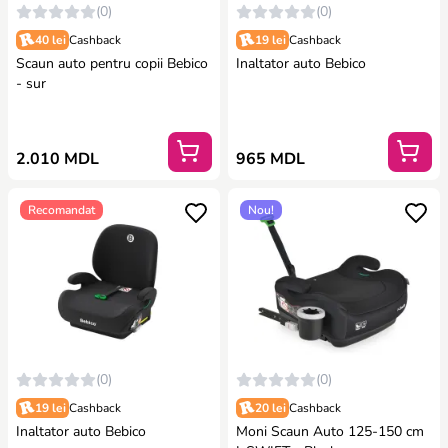
(0)
(0)
40 lei
Cashback
19 lei
Cashback
Scaun auto pentru copii Bebico
Inaltator auto Bebico
- sur
2.010 MDL
965 MDL
Recomandat
Nou!
(0)
(0)
19 lei
Cashback
20 lei
Cashback
Inaltator auto Bebico
Moni Scaun Auto 125-150 cm