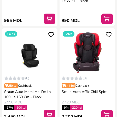
I-SWIFT - Black
965 MDL
990 MDL
Sales
Sales
(0)
(0)
50 lei
Cashback
44 lei
Cashback
Scaun Auto Momi Mei De La
Scaun Auto Affix Chili Spice
100 La 150 Cm - Black
2.990 MDL
2.420 MDL
-17%
-500 lei
-9%
-220 lei
2.490 MDL
2.200 MDL