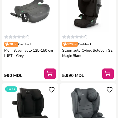
(0)
(0)
20 lei
Cashback
120 lei
Cashback
Moni Scaun auto 125-150 cm
Scaun auto Cybex Solution G2
I-JET - Grey
Magic Black
990 MDL
5.990 MDL
Sales