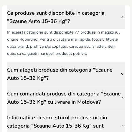
crește, compatibil cu majoritatea autovehiculelor.
Accesorii suplimentare – pernă de susținere, huse detașabile și ușor
de curățat, protecție împotriva soarelui.
Ce produse sunt disponibile in categoria
Design atractiv – culori și modele plăcute pentru copii, durabile și
"Scaune Auto 15-36 Kg"?
rezistente la uzura zilnică.
Părinții trebuie să țină cont de:
In aceasta categorie sunt disponibile 77 produse in magazinul
Greutatea și înălțimea copilului – selectarea modelului adecvat pentru
online Robertino. Pentru o cautare mai rapida, folositi filtrele
siguranță și stabilitate.
dupa brand, pret, varsta copilului, caracteristici si alte criterii
Compatibilitatea cu mașina – verificarea sistemului Isofix și a
dimensiunilor scaunului.
utile, ca sa gasiti mai usor produsul potrivit.
Funcționalitate și durabilitate – scaune rezistente, cu accesorii ușor de
întreținut și reglat.
Cum alegeti produse din categoria "Scaune
Scaunele auto 15-36 kg de la Robertino.md sunt alese cu atenție
pentru calitate, siguranță și durabilitate, oferind părinților liniștea
Auto 15-36 Kg"?
necesară și copiilor confort maxim în fiecare călătorie.
Cum comandati produse din categoria "Scaune
Auto 15-36 Kg" cu livrare in Moldova?
Informatiile despre stocul produselor din
categoria "Scaune Auto 15-36 Kg" sunt