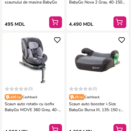
scaunului de masina BabyGo
BabyGo Nova 2 Gray, 40-150
cm, certificat R129
495 MDL
4.490 MDL
(0)
(0)
100 lei
Cashback
25 lei
Cashback
Scaun auto rotativ cu isofix
Scaun auto booster i-Size
BabyGo MOVE 360 Grey, 40-
BabyGo Bursa III, 135-150 cm,
150 cm, certificat R129
Grey