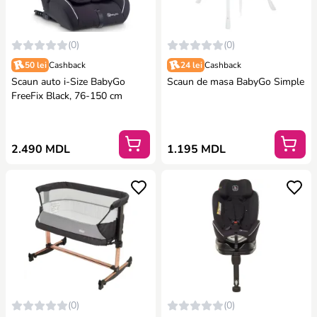
(0)
(0)
50 lei
Cashback
24 lei
Cashback
Scaun auto i-Size BabyGo
Scaun de masa BabyGo Simple
FreeFix Black, 76-150 cm
2.490 MDL
1.195 MDL
(0)
(0)