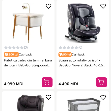
(0)
(0)
100 lei
Cashback
90 lei
Cashback
Patut cu cadru din lemn si bara
Scaun auto rotativ cu isofix
de jucarii BabyGo Sleepgood
BabyGo Nova 2 Black, 40-150
Mesh
cm, certificat R129
4.990 MDL
4.490 MDL