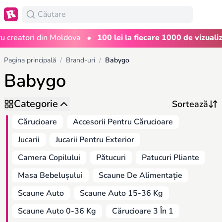
•
reatori din Moldova
100 lei la fiecare 1000 de vizualizări
Pagina principală
/
Brand-uri
/
Babygo
Babygo
Categorie
Cărucioare
Accesorii Pentru Cărucioare
Jucarii
Jucarii Pentru Exterior
Camera Copilului
Pătucuri
Patucuri Pliante
Masa Bebelușului
Scaune De Alimentație
Scaune Auto
Scaune Auto 15-36 Kg
Scaune Auto 0-36 Kg
Cărucioare 3 În 1