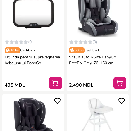
(0)
(0)
10 lei
Cashback
50 lei
Cashback
Oglinda pentru supravegherea
Scaun auto i-Size BabyGo
bebelusului BabyGo
FreeFix Grey, 76-150 cm
495 MDL
2.490 MDL