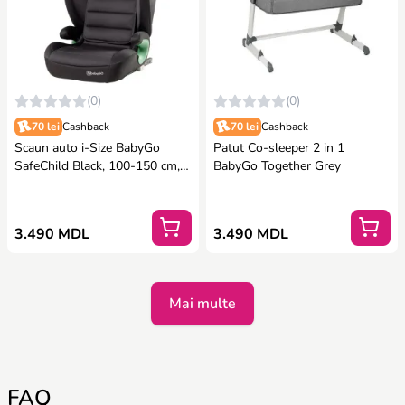
(0)
(0)
70 lei
Cashback
70 lei
Cashback
Scaun auto i-Size BabyGo
Patut Co-sleeper 2 in 1
SafeChild Black, 100-150 cm,
BabyGo Together Grey
certificat R129
3.490 MDL
3.490 MDL
Mai multe
FAQ