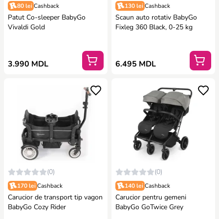
80 lei
Cashback
130 lei
Cashback
Patut Co-sleeper BabyGo
Scaun auto rotativ BabyGo
Vivaldi Gold
Fixleg 360 Black, 0-25 kg
3.990 MDL
6.495 MDL
(0)
(0)
170 lei
Cashback
140 lei
Cashback
Carucior de transport tip vagon
Carucior pentru gemeni
BabyGo Cozy Rider
BabyGo GoTwice Grey