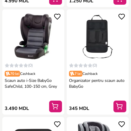
4.990 MDL
1.250 MDL
(0)
(0)
70 lei
Cashback
7 lei
Cashback
Scaun auto i-Size BabyGo
Organizator pentru scaun auto
SafeChild, 100-150 cm, Grey
BabyGo
3.490 MDL
345 MDL