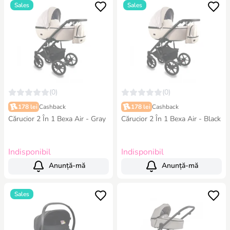
Sales
Sales
(0)
(0)
178 lei
Cashback
178 lei
Cashback
Cărucior 2 În 1 Bexa Air - Gray
Cărucior 2 În 1 Bexa Air - Black
Indisponibil
Indisponibil
Anunță-mă
Anunță-mă
Sales