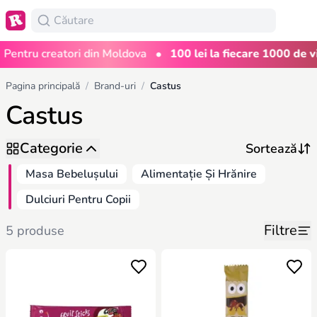
•
Pentru creatori din Moldova
100 lei la fiecare 1000 de viz
Pagina principală
/
Brand-uri
/
Castus
Castus
Categorie
Masa Bebelușului
Alimentație Și Hrănire
Dulciuri Pentru Copii
Filtre
5 produse