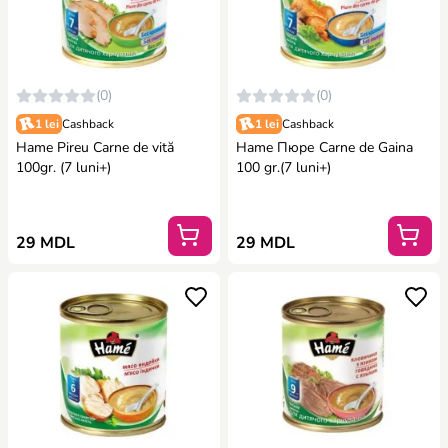
(0)
(0)
1 lei
Cashback
1 lei
Cashback
Hame Pireu Carne de vită
Hame Пюре Carne de Gaina
100gr. (7 luni+)
100 gr.(7 luni+)
29 MDL
29 MDL