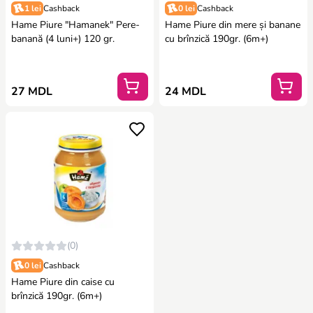
1 lei
Cashback
0 lei
Cashback
Hame Piure "Hamanek" Pere-
Hame Рiure din mere și banane
banană (4 luni+) 120 gr.
cu brînzică 190gr. (6m+)
27 MDL
24 MDL
(0)
0 lei
Cashback
Hame Рiure din caise cu
brînzică 190gr. (6m+)