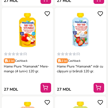
27 MDL
27 MDL
(0)
(0)
1 lei
Cashback
1 lei
Cashback
Hame Piure "Hamanek" Mere-
Hame Piure "Hamanek" măr cu
mango (4 luni+) 120 gr.
căpșuni și brânză 120 gr.
27 MDL
27 MDL