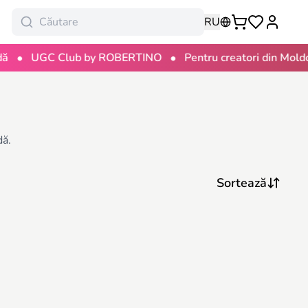
RU
•
•
UGC Club by ROBERTINO
Pentru creatori din Moldov
dă.