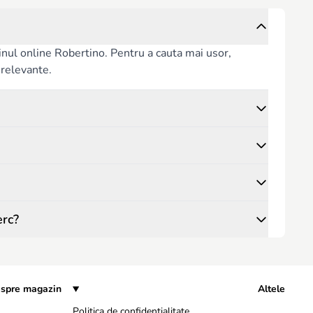
inul online Robertino. Pentru a cauta mai usor,
i relevante.
erc?
spre magazin
Altele
Politica de confidențialitate