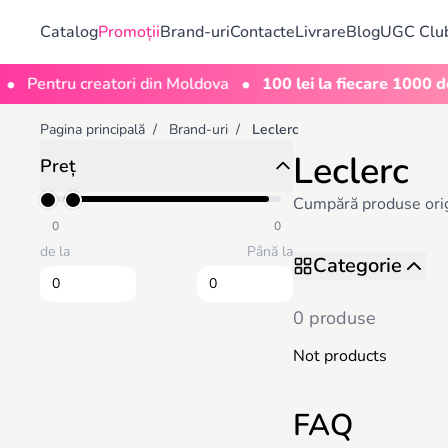
Catalog
Promoții
Brand-uri
Contacte
Livrare
Blog
UGC Clu
•
Pentru creatori din Moldova
100 lei la fiecare 1000 de v
Pagina principală
/
Brand-uri
/
Leclerc
Leclerc
Preț
Cumpără produse origin
0
0
de la
Până la
Categorie
0 produse
Not products
FAQ