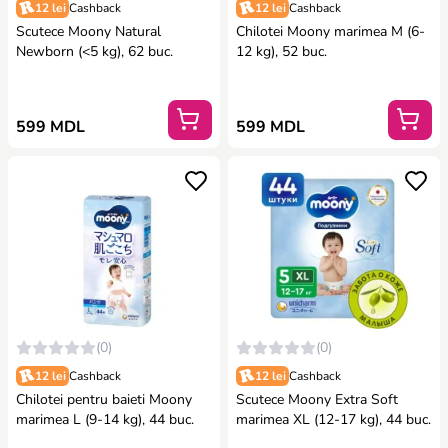
12 lei
Cashback
12 lei
Cashback
Scutece Moony Natural
Chilotei Moony marimea M (6-
Newborn (<5 kg), 62 buc.
12 kg), 52 buc.
599 MDL
599 MDL
(0)
(0)
12 lei
Cashback
12 lei
Cashback
Chilotei pentru baieti Moony
Scutece Moony Extra Soft
marimea L (9-14 kg), 44 buc.
marimea XL (12-17 kg), 44 buc.