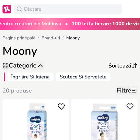
•
ru creatori din Moldova
100 lei la fiecare 1000 de vizuali
Pagina principală
/
Brand-uri
/
Moony
Moony
Categorie
Îngrijire Si Igiena
Scutece Si Servetele
Filtre
20 produse