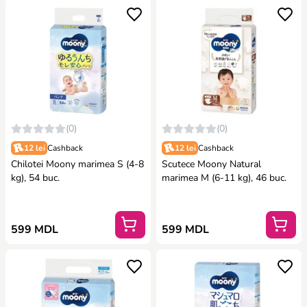
(0)
(0)
12 lei
Cashback
12 lei
Cashback
Chilotei Moony marimea S (4-8
Scutece Moony Natural
kg), 54 buc.
marimea M (6-11 kg), 46 buc.
599 MDL
599 MDL