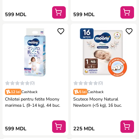
599 MDL
599 MDL
(0)
(0)
12 lei
Cashback
5 lei
Cashback
Chilotei pentru fetite Moony
Scutece Moony Natural
marimea L (9-14 kg), 44 buc.
Newborn (<5 kg), 16 buc.
599 MDL
225 MDL