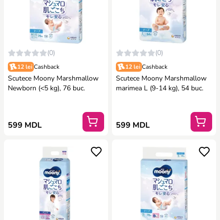
(0)
(0)
12 lei
Cashback
12 lei
Cashback
Scutece Moony Marshmallow
Scutece Moony Marshmallow
Newborn (<5 kg), 76 buc.
marimea L (9-14 kg), 54 buc.
599 MDL
599 MDL