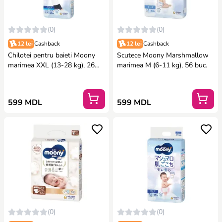
(0)
(0)
12 lei
Cashback
12 lei
Cashback
Chilotei pentru baieti Moony
Scutece Moony Marshmallow
marimea XXL (13-28 kg), 26
marimea M (6-11 kg), 56 buc.
buc.
599 MDL
599 MDL
(0)
(0)