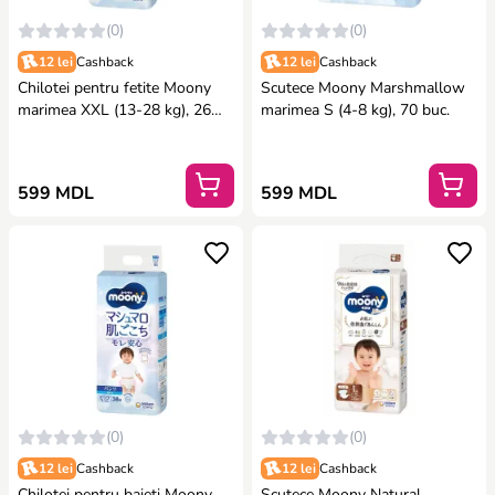
(0)
(0)
12 lei
Cashback
12 lei
Cashback
Chilotei pentru fetite Moony
Scutece Moony Marshmallow
marimea XXL (13-28 kg), 26
marimea S (4-8 kg), 70 buc.
buc.
599 MDL
599 MDL
(0)
(0)
12 lei
Cashback
12 lei
Cashback
Chilotei pentru baieti Moony
Scutece Moony Natural