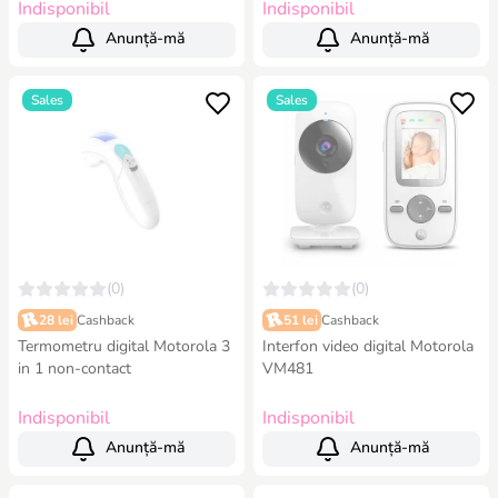
Indisponibil
Indisponibil
Anunță-mă
Anunță-mă
Sales
Sales
(0)
(0)
28 lei
Cashback
51 lei
Cashback
Termometru digital Motorola 3
Interfon video digital Motorola
in 1 non-contact
VM481
Indisponibil
Indisponibil
Anunță-mă
Anunță-mă