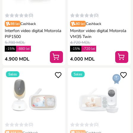
(0)
(0)
98 lei
Cashback
80 lei
Cashback
Interfon video digital Motorola
Monitor video digital Motorola
PIP1500
VM35 Twin
5.780 MDL
4.720 MDL
-15%
-880 lei
-15%
-720 lei
4.900 MDL
4.000 MDL
Sales
Sales
(0)
(0)