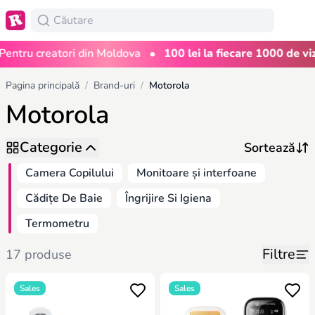
•
tru creatori din Moldova
100 lei la fiecare 1000 de vizual
Pagina principală
/
Brand-uri
/
Motorola
Motorola
Categorie
Camera Copilului
Monitoare și interfoane
Cădițe De Baie
Îngrijire Si Igiena
Termometru
Filtre
17 produse
Sales
Sales