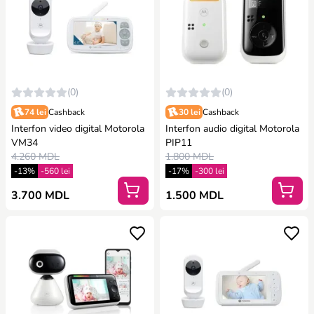
(0)
(0)
74 lei
Cashback
30 lei
Cashback
Interfon video digital Motorola
Interfon audio digital Motorola
VM34
PIP11
4.260 MDL
1.800 MDL
-13%
-560 lei
-17%
-300 lei
3.700 MDL
1.500 MDL