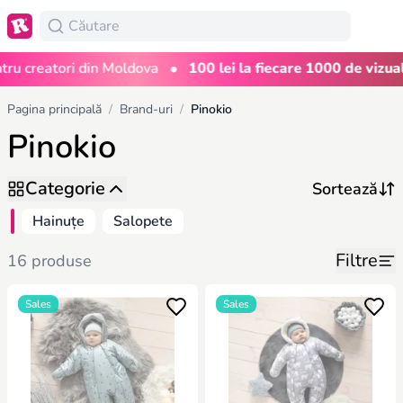
•
 creatori din Moldova
100 lei la fiecare 1000 de vizualiză
Pagina principală
/
Brand-uri
/
Pinokio
Pinokio
Categorie
Hainuțe
Salopete
Filtre
16 produse
Sales
Sales