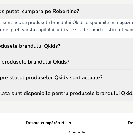
ds puteti cumpara pe Robertino?
e sunt listate produsele brandului Qkids disponibile in magazinu
rie, pret, varsta copilului, utilizare si alte caracteristici releva
odusele brandului Qkids?
 produsele brandului Qkids?
spre stocul produselor Qkids sunt actuale?
ata sunt disponibile pentru produsele brandului Qkid
Despre cumpărături
De
Contacte