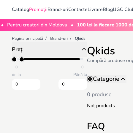
Catalog
Promoții
Brand-uri
Contacte
Livrare
Blog
UGC Clu
•
Pentru creatori din Moldova
100 lei la fiecare 1000 de v
Pagina principală
/
Brand-uri
/
Qkids
Qkids
Preț
Cumpără produse origin
0
0
de la
Până la
Categorie
0 produse
Not products
FAQ