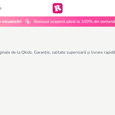
b
izualizări
Bonusul acoperă până la 100% din comandă
ale de la Qkids. Garanție, calitate superioară și livrare rapidă