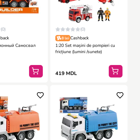
(0)
(0)
back
Cashback
8 lei
ионный Самосвал
1:20 Set mașini de pompieri cu
)
fricțiune (lumini /sunete)
419 MDL