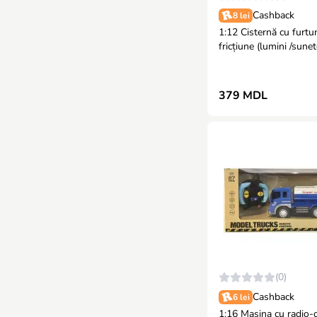
Cashback
8 lei
1:12 Cisternă cu furtu
fricțiune (lumini /sunet
379 MDL
(0)
Cashback
6 lei
1:16 Masina cu radio-