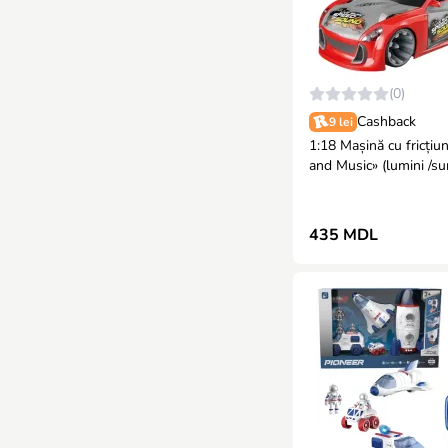
(0)
Cashback
9 lei
1:18 Mașină cu fricțiu
and Music» (lumini /su
435 MDL