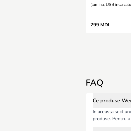
(lumina, USB incarcat
baterie reincarcabila)
299 MDL
FAQ
Ce produse Wen
In aceasta sectiun
produse. Pentru a c