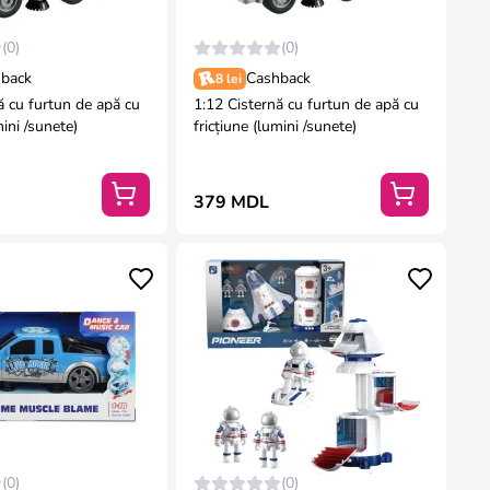
(0)
(0)
back
Cashback
8 lei
ă cu furtun de apă cu
1:12 Cisternă cu furtun de apă cu
mini /sunete)
fricțiune (lumini /sunete)
379 MDL
(0)
(0)