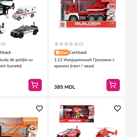
(0)
(0)
hback
Cashback
8 lei
cule de poliție cu
1:12 Инерционный Грузовик с
mini /sunete)
краном (свет / звук)
385 MDL