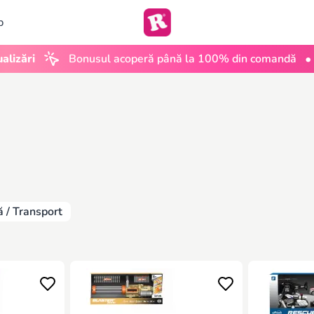
b
•
i
Bonusul acoperă până la 100% din comandă
UGC 
ă / Transport