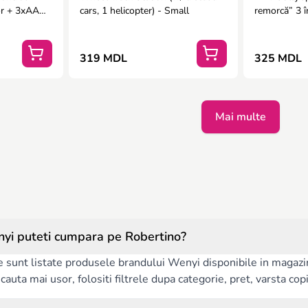
or + 3xAA
cars, 1 helicopter) - Small
remorcă” 3 î
319 MDL
325 MDL
Mai multe
yi puteti cumpara pe Robertino?
e sunt listate produsele brandului Wenyi disponibile in magazin
auta mai usor, folositi filtrele dupa categorie, pret, varsta copilu