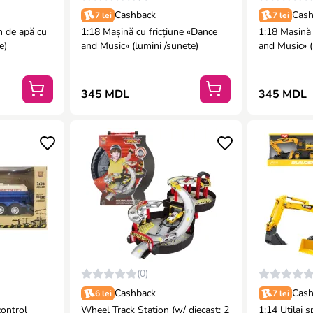
Cashback
Cash
7 lei
7 lei
n de apă cu
1:18 Mașină cu fricțiune «Dance
1:18 Mașină 
e)
and Music» (lumini /sunete)
and Music» (
345 MDL
345 MDL
(0)
Cashback
Cash
6 lei
7 lei
control
Wheel Track Station (w/ diecast: 2
1:14 Utilaj s