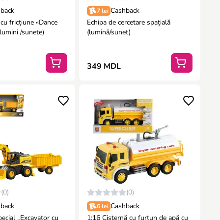
back
Cashback
7 lei
cu fricțiune «Dance
Echipa de cercetare spațială
lumini /sunete)
(lumină/sunet)
349 MDL
(0)
(0)
back
Cashback
6 lei
pecial „Excavator cu
1:16 Cisternă cu furtun de apă cu