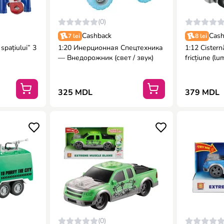
(0)
Cashback
Cash
7 lei
8 lei
 spațiului” 3
1:20 Инерционная Спецтехника
1:12 Cistern
— Внедорожник (свет / звук)
fricțiune (lu
325 MDL
379 MDL
(0)