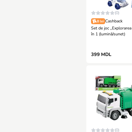
(0)
Cashback
8 lei
Set de joc „Explorarea
în 1 (lumină/sunet)
399 MDL
(0)