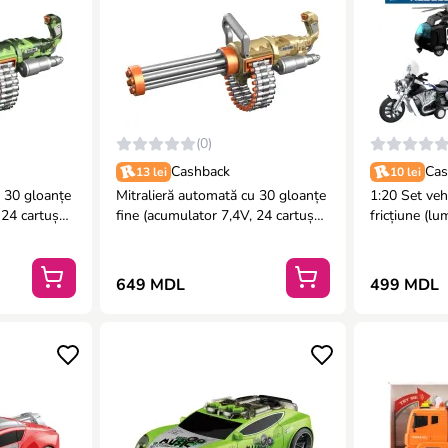
(0)
Cashback
Cas
13 lei
10 lei
u 30 gloanțe
Mitralieră automată cu 30 gloanțe
1:20 Set vehi
 24 cartușe,
fine (acumulator 7,4V, 24 cartușe,
fricțiune (lu
ochelari de protecție)
649 MDL
499 MDL