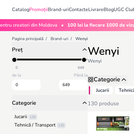
Catalog
Promoții
Brand-uri
Contacte
Livrare
Blog
UGC Clu
•
creatori din Moldova
100 lei la fiecare 1000 de vizualizăr
Pagina principală
/
Brand-uri
/
Wenyi
Wenyi
Preț
Wenyi
0
649
de la
Până la
Categorie
Jucarii
Tehnic
Categorie
130 produse
Jucarii
130
Tehnică / Transport
130