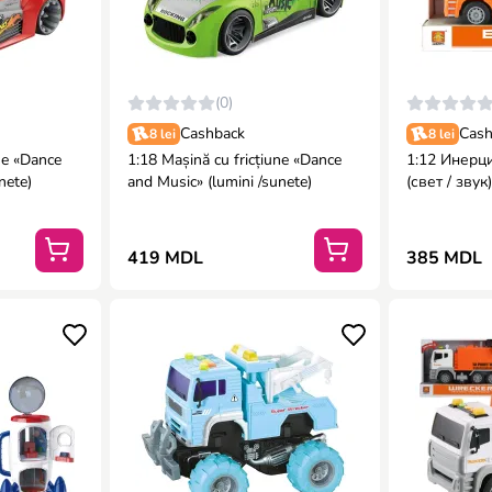
(0)
Cashback
Cash
8 lei
8 lei
ne «Dance
1:18 Mașină cu fricțiune «Dance
1:12 Инерц
nete)
and Music» (lumini /sunete)
(свет / звук
419 MDL
385 MDL