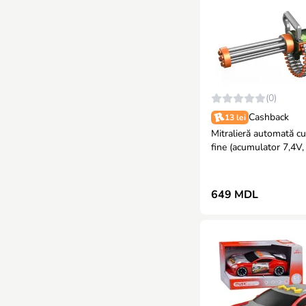
(0)
Cashback
13 lei
Mitralieră automată c
fine (acumulator 7,4V,
ochelari de protecție)
649 MDL