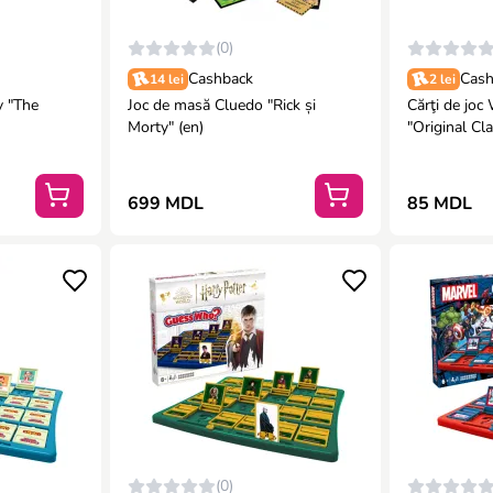
(0)
Cashback
Cash
14 lei
2 lei
 "The
Joc de masă Cluedo "Rick și
Cărţi de joc
Morty" (en)
"Original Cla
699 MDL
85 MDL
(0)