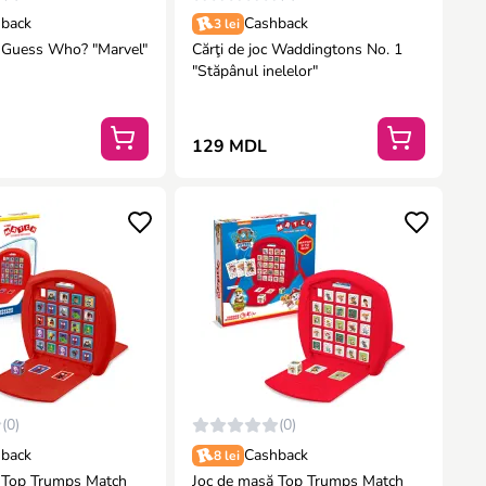
back
Cashback
3 lei
 Guess Who? "Marvel"
Cărţi de joc Waddingtons No. 1
"Stăpânul inelelor"
129 MDL
(0)
(0)
back
Cashback
8 lei
 Top Trumps Match
Joc de masă Top Trumps Match