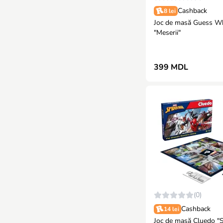
Cashback
8 lei
Joc de masă Guess W
"Meserii"
399 MDL
(0)
Cashback
14 lei
Joc de masă Cluedo "Spider-Man"