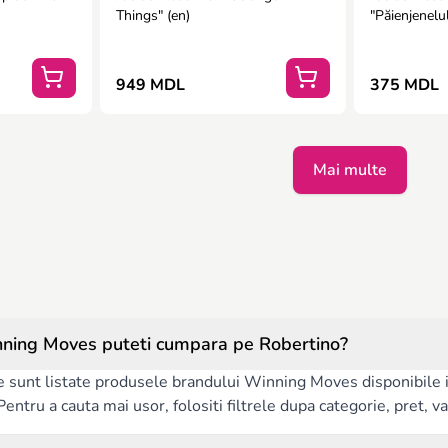
Things" (en)
"Păienjenelul 
uimitori"
949 MDL
375 MDL
Mai multe
ning Moves puteti cumpara pe Robertino?
e sunt listate produsele brandului Winning Moves disponibile i
ntru a cauta mai usor, folositi filtrele dupa categorie, pret, vars