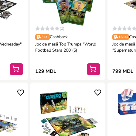
(0)
Cashback
Cas
3 lei
16 lei
Joc de masă Top Trumps "World
Joc de mas
Football Stars 200"(5)
"Supernatura
129 MDL
799 MDL