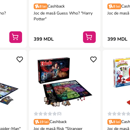
Cashback
Cash
8 lei
8 lei
ho?
Joc de masă Guess Who? "Harry
Joc de masă
Potter"
399 MDL
399 MDL
(0)
Cashback
Cash
19 lei
8 lei
Joc de masă Risk "Stranger
Joc de masă