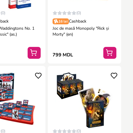
(0)
(0)
back
Cashback
16 lei
 Waddingtons No. 1
Joc de masă Monopoly "Rick și
ssic" (as.)
Morty" (en)
799 MDL
(0)
(0)