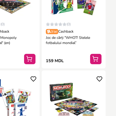
(0)
(0)
hback
Cashback
3 lei
ă Monopoly
Joc de cărți "WHOT! Stelele
l" (en)
fotbalului mondial”
159 MDL