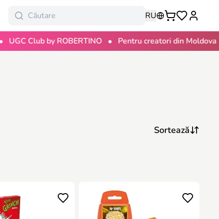
RU
•
•
C Club by ROBERTINO
Pentru creatori din Moldova
1