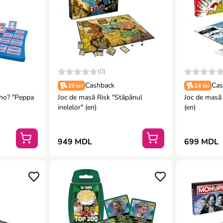
(0)
Cashback
Cas
19 lei
14 lei
ho? "Peppa
Joc de masă Risk "Stăpânul
Joc de masă Cluedo
inelelor" (en)
(en)
949 MDL
699 MDL