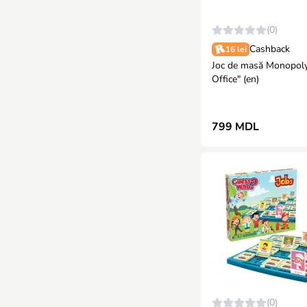
(0)
Cashback
16 lei
Joc de masă Monopoly
Office" (en)
799 MDL
(0)