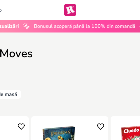
b
•
ări
Bonusul acoperă până la 100% din comandă
UG
 Moves
 de masă