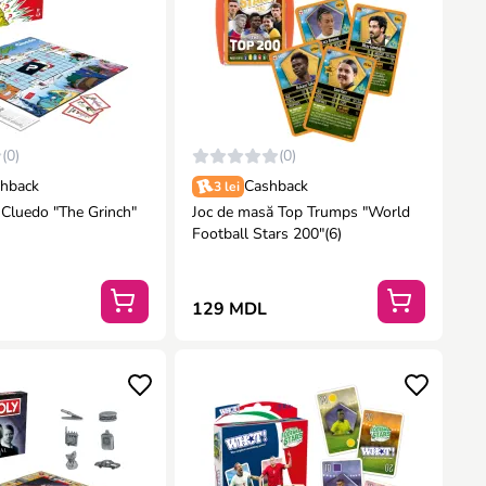
(0)
(0)
hback
Cashback
3 lei
 "The Grinch"
Joc de masă Top Trumps "World
Football Stars 200"(6)
129 MDL