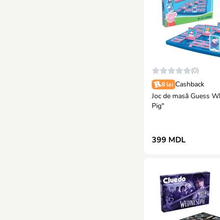
(0)
Cashback
8 lei
Joc de masă Guess W
Pig"
399 MDL