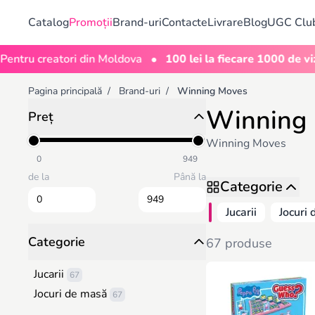
Catalog
Promoții
Brand-uri
Contacte
Livrare
Blog
UGC Clu
•
u creatori din Moldova
100 lei la fiecare 1000 de vizualiz
Pagina principală
/
Brand-uri
/
Winning Moves
Winning
Preț
Winning Moves
0
949
de la
Până la
Categorie
Jucarii
Jocuri
Categorie
67 produse
Jucarii
67
Jocuri de masă
67