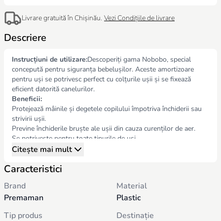
Livrare gratuită în Chișinău.
Vezi Condițiile de livrare
Descriere
Instrucțiuni de utilizare:
Descoperiți gama Nobobo, special
concepută pentru siguranța bebelușilor. Aceste amortizoare
pentru uși se potrivesc perfect cu colțurile ușii și se fixează
eficient datorită canelurilor.
Beneficii:
Protejează mâinile și degetele copilului împotriva închiderii sau
strivirii ușii.
Previne închiderile bruște ale ușii din cauza curenților de aer.
Se potrivește pentru toate tipurile de uși.
Citește mai mult
Caracteristici
Brand
Material
Premaman
Plastic
Tip produs
Destinație