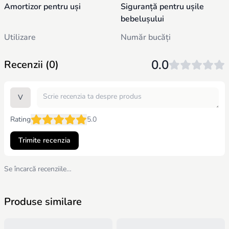
Amortizor pentru uși
Siguranță pentru ușile
bebelușului
Utilizare
Număr bucăți
Prevenirea loviturilor ușilor
2 buc.
0.0
Recenzii (0)
V
Rating
5.0
Trimite recenzia
Se încarcă recenziile…
Produse similare