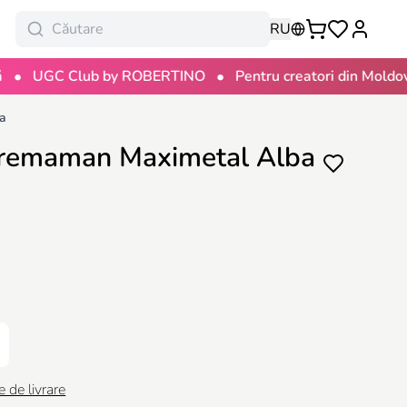
RU
•
•
GC Club by ROBERTINO
Pentru creatori din Moldova
ba
 Premaman Maximetal Alba
e de livrare