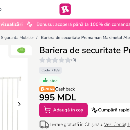
b
•
zări
Bonusul acoperă până la 100% din comandă
U
 Siguranta Mobilier
/
Bariera de securitate Premaman Maximetal Al
Bariera de securitate
(0)
Code: 7189
În stoc
Cashback
20 lei
995 MDL
Adaugă în coș
Cumpără rapid
Livrare gratuită în Chișinău.
Vezi Condițiil