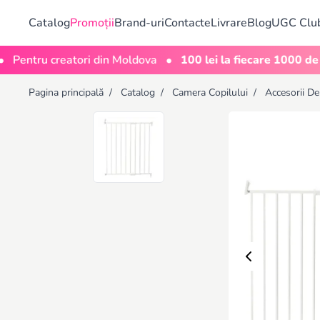
Catalog
Promoții
Brand-uri
Contacte
Livrare
Blog
UGC Clu
•
ru creatori din Moldova
100 lei la fiecare 1000 de vizuali
Pagina principală
/
Catalog
/
Camera Copilului
/
Accesorii De