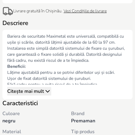
Livrare gratuită în Chișinău.
Vezi Condițiile de livrare
Descriere
Bariera de securitate Maximetal este universală, compatibilă cu
ușile și scările, datorită lățimii ajustabile de la 60 la 97 cm.
Instalarea este simplă datorită sistemului de fixare cu șuruburi,
care garantează o fixare solidă și durabilă. Datorită designului
fără cadru, nu există riscul de a te împiedica.
Beneficii:
Lățime ajustabilă pentru a se potrivi diferitelor uși și scări.
Ușor de fixat datorită sistemului de șuruburi.
Fără cadru pentru a evita riscul de a te împiedica.
Deschidere ajustabilă, poate fi deschisă atât spre interior, cât și
Citește mai mult
spre exterior.
Caracteristici
Material:
Metal
Dimensiuni:
Culoare
Brand
Lățime ajustabilă: 60 x 2 x 73 cm până la 97 x 2 x 73 cm
negru
Premaman
Greutate: 3,3 kg
Material
Tip produs