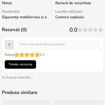
Metal
Barieră de securitate
Destinație
Locație utilizare
Siguranța mobilierului și a
Camera copilului
copilului
0.0
Recenzii (0)
Tip montaj
Fixare pe mobilier
V
Rating
5.0
Trimite recenzia
Se încarcă recenziile…
Produse similare