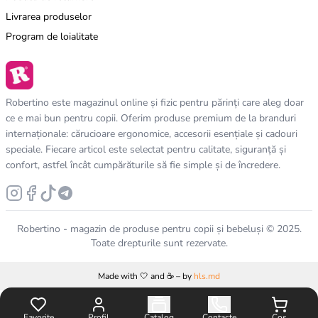
Livrarea produselor
Program de loialitate
Robertino este magazinul online și fizic pentru părinți care aleg doar
ce e mai bun pentru copii. Oferim produse premium de la branduri
internaționale: cărucioare ergonomice, accesorii esențiale și cadouri
speciale. Fiecare articol este selectat pentru calitate, siguranță și
confort, astfel încât cumpărăturile să fie simple și de încredere.
Robertino - magazin de produse pentru copii și bebeluși © 2025.
Toate drepturile sunt rezervate.
Made with 🤍 and ☕️ – by
hls.md
Favorite
Profil
Catalog
Contacte
Coș