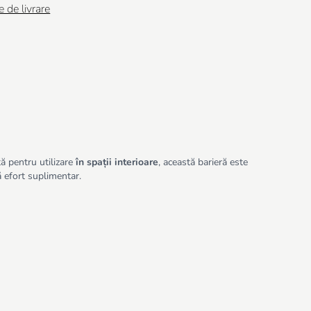
e de livrare
ită pentru utilizare
în spații interioare
, această barieră este
ă efort suplimentar.