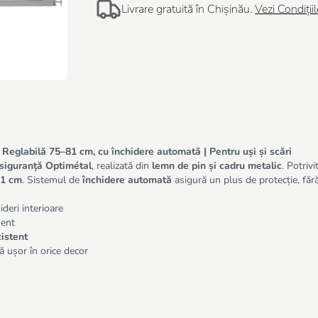
Livrare gratuită în Chișinău.
Vezi Condițiil
 Reglabilă 75–81 cm, cu închidere automată | Pentru uși și scări
 siguranță Optimétal
, realizată din
lemn de pin și cadru metalic
. Potriv
 81 cm
. Sistemul de
închidere automată
asigură un plus de protecție, făr
deri interioare
ment
zistent
ă ușor în orice decor