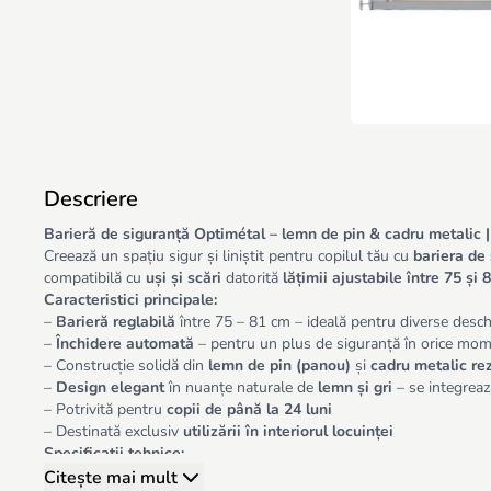
Descriere
Barieră de siguranță Optimétal – lemn de pin & cadru metalic |
Creează un spațiu sigur și liniștit pentru copilul tău cu
bariera de
compatibilă cu
uși și scări
datorită
lățimii ajustabile între 75 și
Caracteristici principale:
–
Barieră reglabilă
între 75 – 81 cm – ideală pentru diverse deschi
–
Închidere automată
– pentru un plus de siguranță în orice mo
– Construcție solidă din
lemn de pin (panou)
și
cadru metalic re
–
Design elegant
în nuanțe naturale de
lemn și gri
– se integreaz
– Potrivită pentru
copii de până la 24 luni
– Destinată exclusiv
utilizării în interiorul locuinței
Specificații tehnice:
–
Material:
lemn de pin (panou), metal (cadru)
Citește mai mult