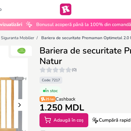
b
•
zări
Bonusul acoperă până la 100% din comandă
U
 Siguranta Mobilier
/
Bariera de securitate Premaman Optimetal 2.0 
Bariera de securitate
Natur
(0)
Code: 7217
În stoc
Cashback
25 lei
1.250 MDL
Adaugă în coș
Cumpără rapid