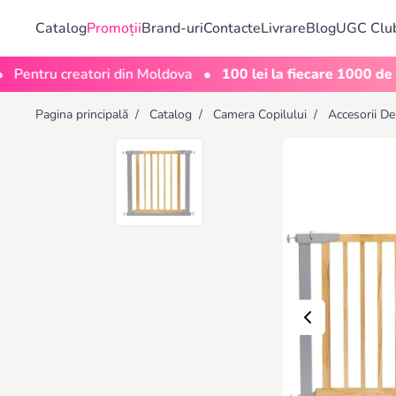
Catalog
Promoții
Brand-uri
Contacte
Livrare
Blog
UGC Clu
•
ru creatori din Moldova
100 lei la fiecare 1000 de vizuali
Pagina principală
/
Catalog
/
Camera Copilului
/
Accesorii De