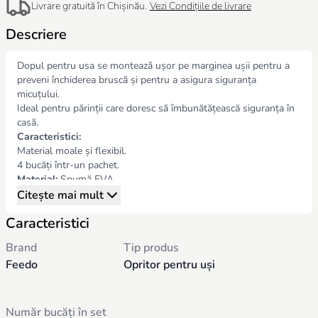
Livrare gratuită în Chișinău.
Vezi Condițiile de livrare
Descriere
Dopul pentru usa se montează ușor pe marginea ușii pentru a
preveni închiderea bruscă și pentru a asigura siguranța
micuțului.
Ideal pentru părinții care doresc să îmbunătățească siguranța în
casă.
Caracteristici:
Material moale și flexibil.
4 bucăți într-un pachet.
Material:
Spumă EVA
Dimensiuni:
94 x 92 x 18 mm
Citește mai mult
Culoare:
Alb
Caracteristici
Brand
Tip produs
Feedo
Opritor pentru uși
Număr bucăți în set