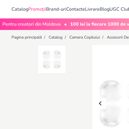
Catalog
Promoții
Brand-uri
Contacte
Livrare
Blog
UGC Clu
•
u creatori din Moldova
100 lei la fiecare 1000 de vizualiz
Pagina principală
/
Catalog
/
Camera Copilului
/
Accesorii De