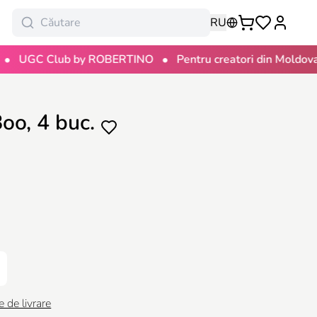
RU
•
•
C Club by ROBERTINO
Pentru creatori din Moldova
1
Boo, 4 buc.
e de livrare