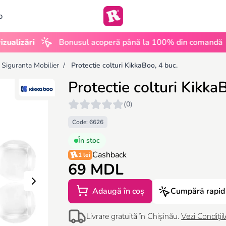
b
•
ări
Bonusul acoperă până la 100% din comandă
UG
 Siguranta Mobilier
/
Protectie colturi KikkaBoo, 4 buc.
Protectie colturi Kikka
(0)
Code: 6626
În stoc
Cashback
1 lei
69 MDL
Adaugă în coș
Cumpără rapid
Livrare gratuită în Chișinău.
Vezi Condițiil