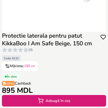
Protectie laterala pentru patut
KikkaBoo I Am Safe Beige, 150 cm
(0)
Code: 6131
Mărime:
150 см
În stoc
Cashback
18 lei
895 MDL
Adaugă în coș