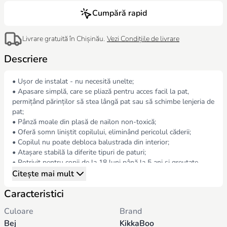
Cumpără rapid
Livrare gratuită în Chișinău.
Vezi Condițiile de livrare
Descriere
• Ușor de instalat - nu necesită unelte;
• Apasare simplă, care se pliază pentru acces facil la pat,
permițând părinților să stea lângă pat sau să schimbe lenjeria de
pat;
• Pânză moale din plasă de nailon non-toxică;
• Oferă somn liniștit copilului, eliminând pericolul căderii;
• Copilul nu poate debloca balustrada din interior;
• Atașare stabilă la diferite tipuri de paturi;
• Potrivit pentru copii de la 18 luni până la 5 ani și greutate
până la 22,5 kg;
Citește mai mult
• Potrivit pentru saltele cu grosimea de 10-25 cm;
Caracteristici
• Produsul nu trebuie utilizat la o înălțime mai mare de 60 cm
de la sol;
Culoare
Brand
• Material produs: metal + ABS + stofa.
Bej
KikkaBoo
Dimensiuni: