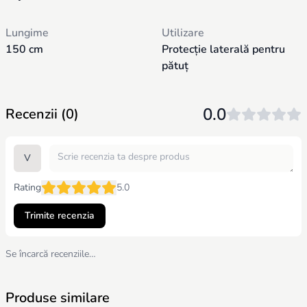
- Produs: 150x35,8x42 cm / N.W. 2,5 kg
Lungime
Utilizare
150 cm
Protecție laterală pentru
pătuț
0.0
Recenzii (0)
V
Rating
5.0
Trimite recenzia
Se încarcă recenziile…
Produse similare