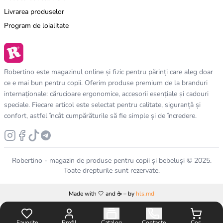
Livrarea produselor
Program de loialitate
Robertino este magazinul online și fizic pentru părinți care aleg doar
ce e mai bun pentru copii. Oferim produse premium de la branduri
internaționale: cărucioare ergonomice, accesorii esențiale și cadouri
speciale. Fiecare articol este selectat pentru calitate, siguranță și
confort, astfel încât cumpărăturile să fie simple și de încredere.
Robertino - magazin de produse pentru copii și bebeluși © 2025.
Toate drepturile sunt rezervate.
Made with 🤍 and ☕️ – by
hls.md
Favorite
Profil
Catalog
Contacte
Coș